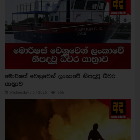
මොරිෂස් වෙනුවෙන් ලංකාවේ නිපදවූ ධීවර
යාත්‍රාව
Wednesday / 5 / 2026
366