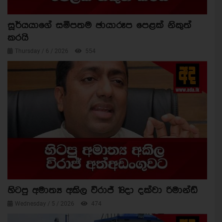
සූර්යයාගේ සමීපතම ඡායාරූප පෙළක් නිකුත්
කරයි
Thursday / 6 / 2026
554
හිටපු අමාත්‍ය අකිල විරාජ් 18දා දක්වා රිමාන්ඩ්
Wednesday / 5 / 2026
474