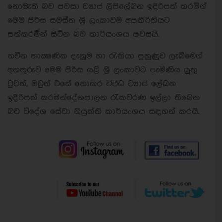
නොමැති බව පවසා ව්‍යාජ ලිපිලේඛන ඉදිරිපත් කරමින්
මෙම පිරිස සමස්ත ශ‍්‍රී ලංකාවම අපකීර්තියට
පත්කරමින් සිටින බව කාර්යංශය පවසයි.
නවීන තාක්‍ෂණික දැනුම හා රැකියා පුහුණුව ලැබීමෙන්
අනතුරුව මෙම පිරිස යළි ශ‍්‍රී ලංකාවට පැමිණිය යුතු
වුවත්, ඔවුන් එසේ නොකර විවිධ ව්‍යාජ ලේඛන
ඉදිරිපත් කරමින්දේශපාලන රැකවරණ ඉල්ලා තිබෙන
බව විදේශ සේවා නියුක්ති කාර්යංශය සඳහන් කරයි.