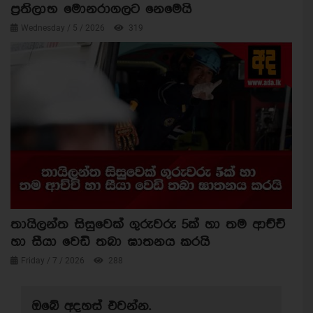
ප්‍රතිලාභ මොනරාගලට නෙමෙයි
Wednesday / 5 / 2026
319
තායිලන්ත සිසුවෙක් ගුරුවරු 5ක් හා තම ආච්චි
හා සීයා වෙඩි තබා ඝාතනය කරයි
Friday / 7 / 2026
288
ඔබේ අදහස් එවන්න.