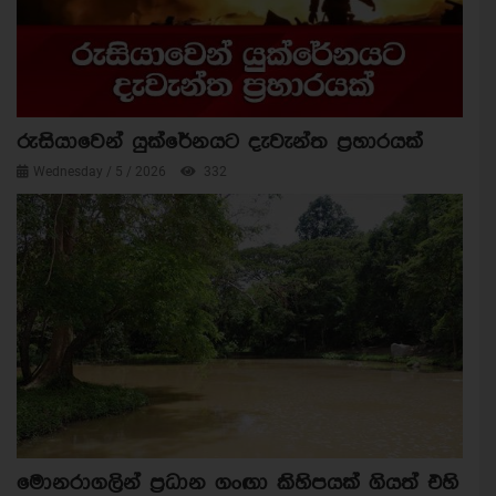
රුසියාවෙන් යුක්රේනයට දැවැන්ත ප්‍රහාරයක්
Wednesday / 5 / 2026
332
මොනරාගලින් ප්‍රධාන ගංඟා කිහිපයක් ගියත් එහි