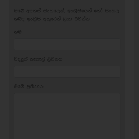
ඔබේ අදහස් සිංහලෙන්, ඉංග්‍රීසියෙන් හෝ සිංහල
ශබ්ද ඉංග්‍රීසි අකුරෙන් ලියා එවන්න.
නම:
විද්‍යුත් තැපැල් ලිපිනය:
ඔබේ ප‍්‍රතිචාර: