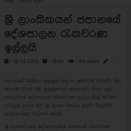
HOME
LATEST NEWS
ශ්‍රී ලාංකිකයන් ජපානයේ
දේශපාලන රැකවරණ
ඉල්ලයි
- 18 03 2014
- 15:42
- 372 views
- . .
ජපානයේ රැකියා පුහුණුව සඳහා මෙරටින් පිටත්ව ගිය
ඇතැම් පිරිස් එම පුහුණුවෙන් අනතුරුව, එරට තුළ
තවදුරටත් දේශපාලන රැකවරණ ඉල්ලා රැඳී සිටීමට
කටයුතු කරන බව ශ‍්‍රී ලංකා විදේශ සේවා නියුක්ති
කාර්යාංශය සඳහන් කරයි.
ශ‍්‍රි ලංකාව තුළ දේශපාලනික වශයෙන් රැකවරණ