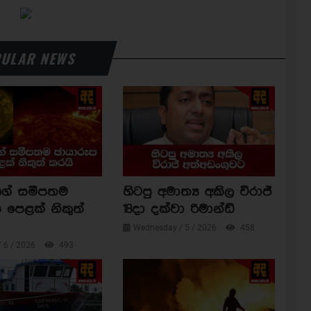
ULAR NEWS
ාගේ සමීපතම
හිටපු අමාත්‍ය අකිල විරාජ්
 පෙළක් නිකුත්
18දා දක්වා රිමාන්ඩ්
Wednesday / 5 / 2026
458
/ 6 / 2026
493