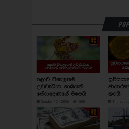
POP
ලොව විශාලතම
සූර්යය
උඩවැඩියා ශාඛයක්
ඡායාරූප
පේරාදෙණියේ පිපෙයි
කරයි
Sunday / 2 / 2026
550
Thursday 