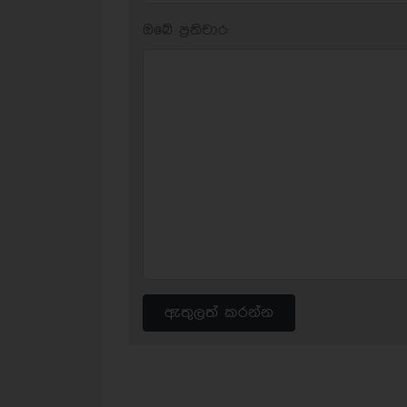
ඔබේ ප‍්‍රතිචාර:
ඇතුලත් කරන්න