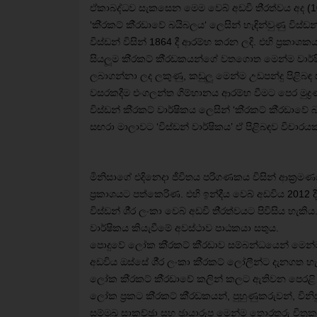
ඒකාබද්ධව සැකසෙන මෙම වෙබ් අඩවි ති‍්‍රත්වය අද (10
‘කි‍්‍රකට් කී‍්‍රඩාවේ බයිබලය‘ ලෙසින් හැඳින්වුණු විස්ඩ
විස්ඩන් විසින් 1864 දී ආරම්භ කරන ලදි. එහි ප‍්‍රකා
සියලූම කි‍්‍රකට් කී‍්‍රඩකයන්ගේ වතගොත මෙන්ම වාර්ෂි
ලබාගන්නා ලද ලකුණු, කඩුලූ මෙන්ම උඩපන්දු පිළිබඳ සම්
වසරකදීම එංගලන්ත ගිම්හානය ආරම්භ වීමට පෙර මුද්
විස්ඩන් කි‍්‍රකට් වාර්ෂිකය ලෙසින් ‘කි‍්‍රකට් කී‍්‍ර
සඟරා මාලාවට ‘විස්ඩන් වාර්ෂිකය’ ඒ පිළිබඳව විචාරයක
මිනිසාගේ එදිනෙදා ජීවිතය පරිගණකය විසින් ආක‍්‍රමණ
ප‍්‍රකාශයට පත්කෙරිණ. එහි ඉන්දීය වෙබ් අඩවිය 2012
විස්ඩන් ශී‍්‍ර ලංකා වෙබ් අඩවි ති‍්‍රත්වයට පිවිසිය හැ
වාර්ෂිකය කියැවීමේ අවස්ථාව පාඨකයා සතුය.
පොදුවේ ලෝක කි‍්‍රකට් කී‍්‍රඩාව සම්බන්ධයෙන් මෙන්
අඩවිය ඔස්සේ ශී‍්‍ර ලංකා කි‍්‍රකට් ලෝලීන්ට දැනගත 
ලෝක කි‍්‍රකට් කී‍්‍රඩාවේ කලින් කලට ඇතිවන පෙරළි 
ලෝක ප‍්‍රකට කි‍්‍රකට් කී‍්‍රඩකයන්, පුහුණුකරුවන්, ව
සම්මුඛ සාකච්ඡුා සහ ඡුායාරූප මෙන්ම තොරතුරු චිත‍්‍රක 