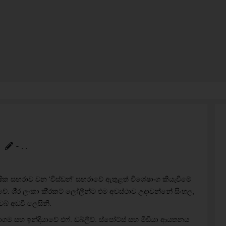
- . .
ර්ෂික සඟරාව වන ‘විස්ඩන්’ සඟරාවේ ඇතුළත් විශේෂාංග කියැවීමේ
මිවේ. ශී‍්‍ර ලංකා කි‍්‍රකට් ලෝලීන්ට එම අවස්ථාව උදාවන්නේ සිංහල,
බ් අඩවි ලෙසිනි.
 සමාගම සහ ඉන්දියාවේ එෆ්. ඩබ්ලිව්. ස්පෝට්ස් සහ මීඩියා ආයතනය