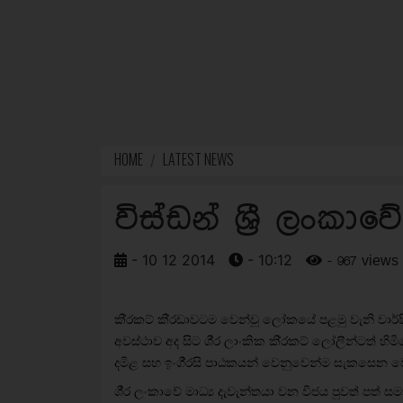
HOME
LATEST NEWS
විස්ඩන් ශ්‍රී ලංකාවේ
- 10 12 2014
- 10:12
- 967 views
කි‍්‍රකට් කි‍්‍රඩාවටම වෙන්වූ ලෝකයේ පළමු වැනි වා
අවස්ථාව අද සිට ශී‍්‍ර ලාංකික කි‍්‍රකට් ලෝලීන්ටත් හි
දමිළ සහ ඉංගී‍්‍රසි පාඨකයන් වෙනුවෙන්ම සැකසෙන වෙ
ශී‍්‍ර ලංකාවේ මාධ්‍ය දැවැන්තයා වන විජය පුවත් පත්