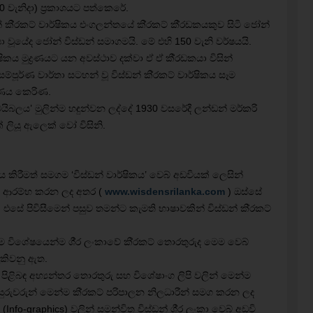
 වැනිදා) ප‍්‍රකාශයට පත්කෙරේ.
න් කි‍්‍රකට් වාර්ෂිකය එංගලන්තයේ කි‍්‍රකට් කී‍්‍රඩකයකුව සිටි ජෝන්
ශකයා වූයේද ජෝන් විස්ඩන් සමාගමයි. මේ එහි 150 වැනි වර්ෂයයි.
කය මුද්‍රණයට යන අවස්ථාව දක්වා ඒ ඒ කී‍්‍රඩකයා විසින්
පූර්ණ වාර්තා සටහන් වූ විස්ඩන් කි‍්‍රකට් වාර්ෂිකය සෑම
‍රණය කෙරිණ.
ඩාවේ බයිබලය’ මුලින්ම හඳුන්වන ලද්දේ 1930 වසරේදී ලන්ඩන් මර්කරි
් ලියූ ඇලෙක් වෝ විසිනි.
ය කිරීමත් සමගම ‘විස්ඩන් වාර්ෂිකය’ වෙබ් අඩවියක් ලෙසින්
 දී ආරම්භ කරන ලද අතර (
www.wisdensrilanka.com
) ඔස්සේ
කිය. එසේ පිවිසීමෙන් පසුව තමන්ට කැමති භාෂාවකින් විස්ඩන් කි‍්‍රකට්
ම විශේෂයෙන්ම ශී‍්‍ර ලංකාවේ කි‍්‍රකට් තොරතුරුද මෙම වෙබ්
හැකිවනු ඇත.
පිළිබඳ අභ්‍යන්තර තොරතුරු සහ විශේෂාංග ලිපි වලින් මෙන්ම
ිනිසුරුවරුන් මෙන්ම කි‍්‍රකට් පරිපාලන නිලධාරීන් සමග කරන ලද
(Info-graphics) වලින් සමන්විත විස්ඩන් ශී‍්‍ර ලංකා වෙබ් අඩවි