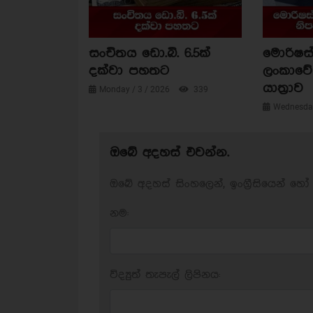
සංචිතය ඩො.බි. 6.5ක්
මොරිෂස්
දක්වා පහතට
ලංකාවේ 
යාත්‍රාව
Monday / 3 / 2026
339
Wednesday
ඔබේ අදහස් එවන්න.
ඔබේ අදහස් සිංහලෙන්, ඉංග්‍රීසියෙන් හෝ 
නම:
විද්‍යුත් තැපැල් ලිපිනය: