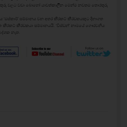
 තොරතුරු වලට වඩා බොහෝ යාවත්කාලීීන මෙන්ම නවතම තොරතුරු
ඔස්කාර්’ සම්මානය වන අතර කි‍්‍රකට් කී‍්‍රඩකයකුට දිනාගත
කි‍්‍රකට් කී‍්‍රඩකයා සම්මානයයි. ‘විස්ඩන්’ නාමයේ ගෞරවනීය
දේශක නැත.