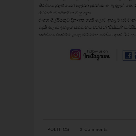
ති‍්‍රත්වය මුද්‍රණයෙන් පළවන පුවත්පතක ඇතුළත්
රාශියකින් සමන්විත වනු ඇත.
රංගන ශිල්පියකුට දිනාගත හැකි ලොව ඉහළම සම්මානය ‘
හැකි ලොව ඉහළම සම්මානය වන්නේ ‘විස්ඩන්’ වාර්ෂික 
තත්ත්වය එතරම්ම ඉහළ මට්ටමක පවතින අතර ඊට ආ
POLITICS
0 Comments