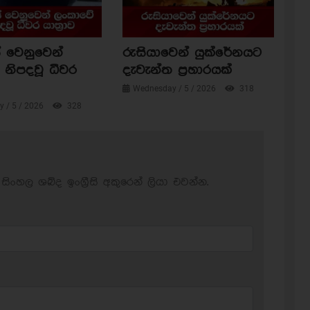
 වෙනුවෙන්
රුසියාවෙන් යුක්රේනයට
නිපදවූ ධීවර
දැවැන්ත ප්‍රහාරයක්
Wednesday / 5 / 2026
318
 / 5 / 2026
328
සිංහල ශබ්ද ඉංග්‍රීසි අකුරෙන් ලියා එවන්න.