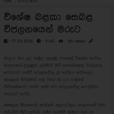
HOME
LATEST NEWS
විශේෂ බළකා සෙබළ
විජලනයෙන් මරුට
- 17 03 2016
- 11:40
- 760 views
- . .
මාදුරු ඔය යුද හමුදා පුහුණු පාසලේ විශේෂ කාර්ය
බළකායේ පුහුණුව ලබමින් සිටි සෙබෙළෙකු විජලනය
රෝගයට පත්වී අරලගංවිල ප්‍රා‘දේශීය රෝහලට
ඇතුළත් කිරීමෙන් පසු ඊයේ (16 දා) රාත්‍රියේ
ජීවිතක්ෂයට පත්ව ඇති බව අරලංගවිල පොලීසිය
සඳහන් කරයි.
මෙලෙස මියගොස් ඇත්තේ අනුරාධපුර, කපුරුගස් වැව
පදිංචිව සිටි ආර්.බී. සමීර කැළුම් කුමාර යන 26