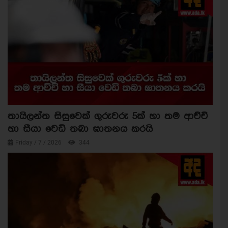
තායිලන්ත සිසුවෙක් ගුරුවරු 5ක් හා තම ආච්චි
හා සීයා වෙඩි තබා ඝාතනය කරයි
Friday / 7 / 2026
344