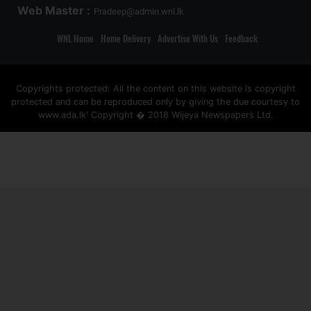
Web Master :
Pradeep@admin.wnl.lk
WNL Home
Home Delivery
Advertise With Us
Feedback
Copyrights protected: All the content on this website is copyright
protected and can be reproduced only by giving the due courtesy to
www.ada.lk' Copyright � 2018 Wijeya Newspapers Ltd.
ad space