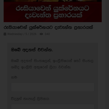
රුසියාවෙන් යුක්රේනයට දැවැන්ත ප්‍රහාරයක්
Wednesday / 5 / 2026
340
ඔබේ අදහස් එවන්න.
ඔබේ අදහස් සිංහලෙන්, ඉංග්‍රීසියෙන් හෝ සිංහල
ශබ්ද ඉංග්‍රීසි අකුරෙන් ලියා එවන්න.
නම:
විද්‍යුත් තැපැල් ලිපිනය: