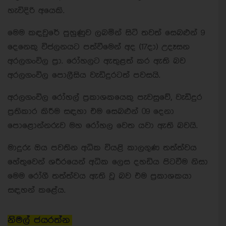
හැවිදිරි අයෙකි.
මෙම කඳවුරේ පුහුණුව ලබමින් සිටි තවත් සෙබළුන් 9
දෙනෙකු විජලනයට පත්වීමෙන් අද (17දා) උදෑසන
අරලගංවිල ප්‍රා. රෝහලට ඇතුළත් කර ඇති බව
අරලගංවිල පොලීසිය වැඩිදුරටත් පවසයි.
අරලගංවිල රෝහල් ප්‍රකාශකයෙකු පැවසුවේ, වැඩිදුර
ප්‍රතිකාර කිරීම සඳහා එම සෙබළුන් 09 දෙනා
පොළොන්නරුව මහ රෝහල වෙත යවා ඇති බවයි.
මාදුරු ඔය පවතින අධික වියළි කාලගුණ තත්ත්වය
හේතුවෙන් ශරීරයෙන් අධික ලෙස දහඩිය පිටවීම නිසා
මෙම රෝගී තත්ත්වය ඇති වූ බව එම ප්‍රකාශකයා
සඳහන් කළේය.
නිමල් ජයරත්න