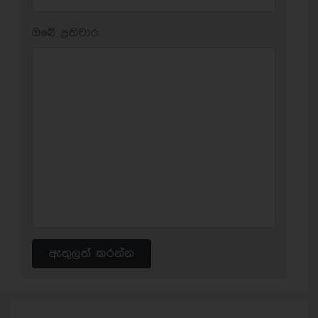
ඔබේ ප‍්‍රතිචාර:
ඇතුලත් කරන්න