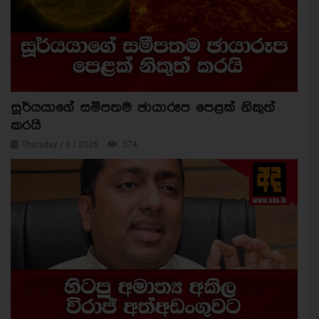
සූර්යයාගේ සමීපතම ඡායාරූප පෙළක් නිකුත්
කරයි
Thursday / 6 / 2026
574