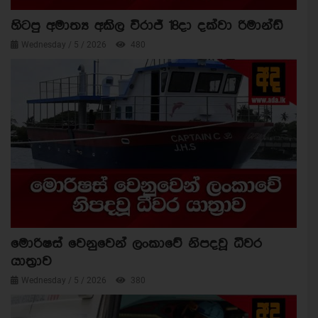
හිටපු අමාත්‍ය අකිල විරාජ් 18දා දක්වා රිමාන්ඩ්
Wednesday / 5 / 2026
480
මොරිෂස් වෙනුවෙන් ලංකාවේ නිපදවූ ධීවර
යාත්‍රාව
Wednesday / 5 / 2026
380