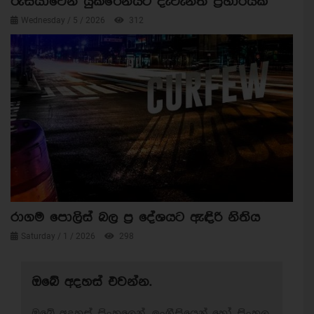
රුසියාවෙන් යුක්රේනයට දැවැන්ත ප්‍රහාරයක්
Wednesday / 5 / 2026
312
රාගම පොලිස් බල ප්‍ර දේශයට ඇඳිරි නිතිය
Saturday / 1 / 2026
298
ඔබේ අදහස් එවන්න.
ඔබේ අදහස් සිංහලෙන්, ඉංග්‍රීසියෙන් හෝ සිංහල