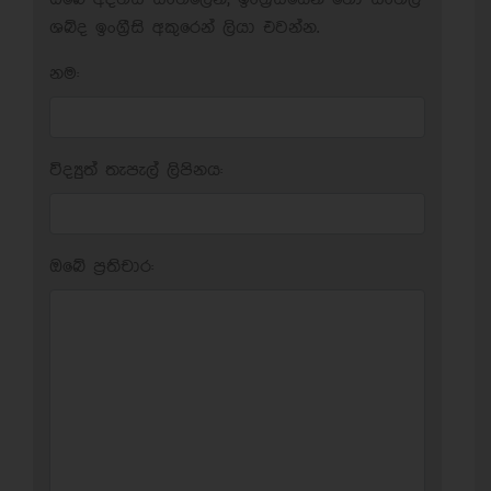
ශබ්ද ඉංග්‍රීසි අකුරෙන් ලියා එවන්න.
නම:
විද්‍යුත් තැපැල් ලිපිනය:
ඔබේ ප‍්‍රතිචාර: