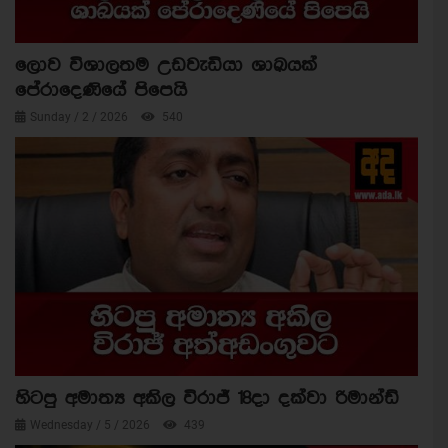
ලොව විශාලතම උඩවැඩියා ශාඛයක්
පේරාදෙණියේ පිපෙයි
Sunday / 2 / 2026
540
හිටපු අමාත්‍ය අකිල විරාජ් 18දා දක්වා රිමාන්ඩ්
Wednesday / 5 / 2026
439