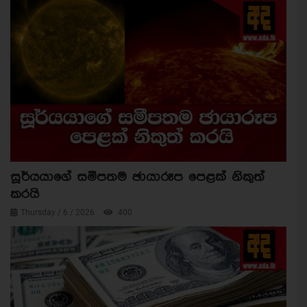
සූර්යයාගේ සමීපතම ඡායාරූප පෙළක් නිකුත්
කරයි
Thursday / 6 / 2026
400