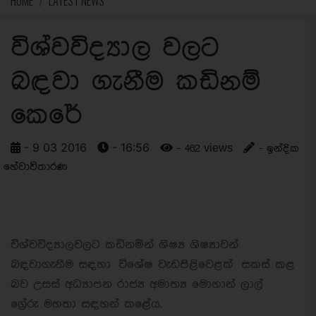
HOME
LATEST NEWS
විශ්වවිද්‍යාල වලට
බඳවා ගැනීම කඩිනම්
කෙරේ
- 9 03 2016
- 16:56
- 462 views
- ඉන්දික
හේවාවිතාරණ
විශ්වවිද්‍යාලවලට කඩිනමින් ශිෂ්‍ය ශිෂ්‍යාවන්
බඳවාගැනීම සඳහා විශේෂ වැඩපිළිවෙළක් සකස් කළ
බව උසස් අධ්‍යාපන රාජ්‍ය අමාත්‍ය මොහාන් ලාල්
ග්‍රේරු මහතා සඳහන් කළේය.