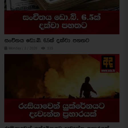
සංචිතය ඩො.බි. 6.5ක් දක්වා පහතට
Monday / 3 / 2026
335