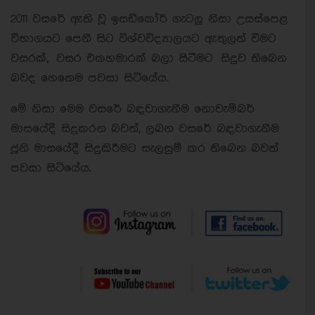
2011 වසරේ ඇති වූ ඉසඩ්කෝර් ගැටලු නිසා උසස්පෙළ
විභාගයට පෙනී සිට විශ්වවිද්‍යාලයට ඇතුලත් වීමට
වසරක්, වසර එකහමාරක් බලා සිටීමට සිදුව තිබෙන
බවද හෙතෙම පවසා සිටියේය.
මේ නිසා මෙම වසරේ බඳවාගැනීම නොවැම්බර්
මාසයේදී සිදුකරන බවත්, ලබන වසරේ බඳවාගැනීම
ජූනි මාසයේදී සිදුකිරීමට සැලසුම් කර තිබෙන බවත්
පවසා සිටියේය.