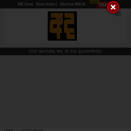
WNL Home
Home Delivery
Advertise With Us
2026 අගෝස්තු මස 06 වන බ්‍රහස්පතින්දා