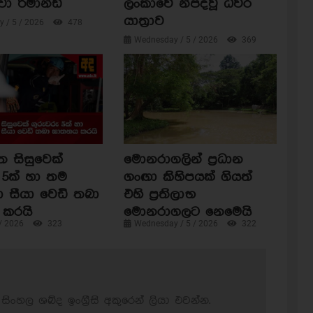
වා රිමාන්ඩ්
ලංකාවේ නිපදවූ ධීවර
යාත්‍රාව
 / 5 / 2026
478
Wednesday / 5 / 2026
369
ත සිසුවෙක්
මොනරාගලින් ප්‍රධාන
 5ක් හා තම
ගංඟා කිහිපයක් ගියත්
ා සීයා වෙඩි තබා
එහි ප්‍රතිලාභ
කරයි
මොනරාගලට නෙමෙයි
 / 2026
323
Wednesday / 5 / 2026
322
සිංහල ශබ්ද ඉංග්‍රීසි අකුරෙන් ලියා එවන්න.