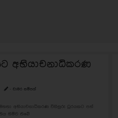
උදයට අභියාචනාධිකරණ
- චාමර සම්පත්
 මහතා අභියාචනාධිකරණ විනිසුරු ධූරයකට පත්
තිය හිමිව තිබේ