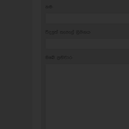
නම:
විද්‍යුත් තැපැල් ලිපිනය:
ඔබේ ප‍්‍රතිචාර: