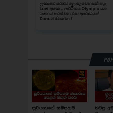
POP
සූර්යයාගේ සමීපතම
හිටපු අම