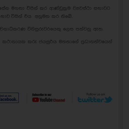
ිසේන මහතා විසින් කර ආණ්ඩුක්‍රම ව්‍යවස්ථා සභාවට
 සභාව විසින් එය අනුමත කර තිබේ.
ාචනාධිකරණ විනිසුරුවරයෙකු ලෙස පත්වනු ඇත.
0 ට කථානායක කරු ජයසුරිය මහතාගේ ප්‍රධානත්වයෙන්