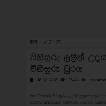
HOME
LATEST NEWS
විනිසුරු ලලිත් 
විනිසුරු ධුරය
- 16 03 2016
- 17:44
- 663 views
මහාධිකරණ විනිසුරු ලලිත් උදය ජයසූරිය
කිරීමට ආණ්ඩුක්‍රම ව්‍යවස්ථා සභාවේ අනුමැ