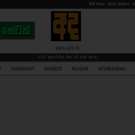
WNL Home
Home Delivery
A
www.ada.lk
2026 අගෝස්තු මස 09 වන ඉරිදා
N
TECHNOLOGY
BUSINESS
RELIGION
INTERNATIONAL