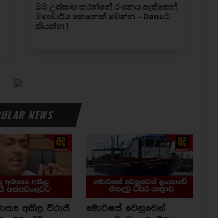
ULAR NEWS
ාත්‍ය අකිල විරාජ්
මොරිෂස් වෙනුවෙන්