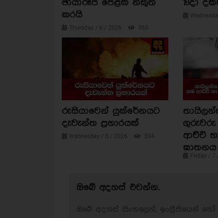
ඡායාරූප පෙළක් නිකුත්
18දා දක්
කරයි
Wednesday
Thursday / 6 / 2026
563
රුසියාවෙන් යුක්රේනයට
තායිලන්
දැවැන්ත ප්‍රහාරයක්
ගුරුවරු
ආච්චි හ
Wednesday / 5 / 2026
334
ඝාතනය 
Friday / 7
ඔබේ අදහස් එවන්න.
ඔබේ අදහස් සිංහලෙන්, ඉංග්‍රීසියෙන් හෝ 