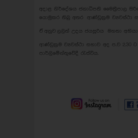
අදාළ නිර්දේශය ජනාධිපති මෛත්‍රීපාල සිර
යොමුකර තිබු අතර ආණ්ඩුක්‍රම ව්‍යවස්ථා
ඒ අනුව ලලිත් උදය ජයසූරිය මහතා අභිය
ආණ්ඩුක්‍රම ව්‍යවස්ථා සභාව අද ප.ව 2.3
පාර්ලිමේන්තුවේදී රැස්විය.