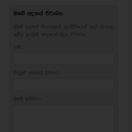
ඔබේ අදහස් එවන්න.
ඔබේ අදහස් සිංහලෙන්, ඉංග්‍රීසියෙන් හෝ සිංහල
ශබ්ද ඉංග්‍රීසි අකුරෙන් ලියා එවන්න.
නම:
විද්‍යුත් තැපැල් ලිපිනය:
ඔබේ ප‍්‍රතිචාර: