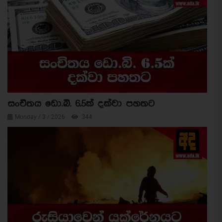
සංචිතය ඩො.බි. 6.5ක් දක්වා පහතට
Monday / 3 / 2026
344