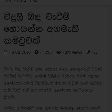
HOME
LATEST NEWS
විදුලි බිඳ වැටීම්
හොයන්න අගමැති
කමිටුවක්
- 3 03 2016
- 12:57
- 277 views
- . .
විදුලි බිඳ වැටීම් ගැන සොයා බලා, අනාගතයේ එවැනි
සිද්ධීන් වළක්වා ගැනීම පිළිබඳ වාර්තා කිරීම සඳහා
අග්‍රාමාත්‍ය රනිල් වික්‍රමසිංහ මහතා විසින් පංච පුද්ගල
කමිටුවක් පත් කර ඇතැයි අග්‍රාමාත්‍ය කාර්යාලය
කියයි.
ජාතික ප්‍රතිපත්ති සහ ආර්ථික කටයුතු අමාත්‍යංශයේ