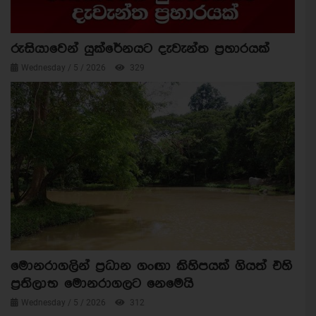
රුසියාවෙන් යුක්රේනයට දැවැන්ත ප්‍රහාරයක්
Wednesday / 5 / 2026
329
මොනරාගලින් ප්‍රධාන ගංඟා කිහිපයක් ගියත් එහි
ප්‍රතිලාභ මොනරාගලට නෙමෙයි
Wednesday / 5 / 2026
312