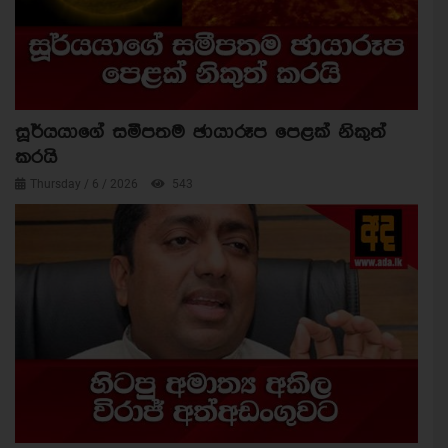
සූර්යයාගේ සමීපතම ඡායාරූප පෙළක් නිකුත්
කරයි
Thursday / 6 / 2026
543