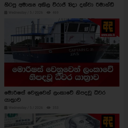
හිටපු අමාත්‍ය අකිල විරාජ් 18දා දක්වා රිමාන්ඩ්
Wednesday / 5 / 2026
469
මොරිෂස් වෙනුවෙන් ලංකාවේ නිපදවූ ධීවර
යාත්‍රාව
Wednesday / 5 / 2026
353