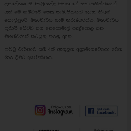
උපදේශක සී. මාලියැද්ද මහතාගේ සභාපතිත්වයෙන්
යුත් මේ කමිටුවේ සෙසු සාමාජිකයන් ලෙස, තිලක්
කොල්ලූරේ, මහාචාර්ය සෑම් කරුණාරත්න, මහාචාර්ය
කුමාර් ඩේවිඩ් සහ නෙයොමාල් පැල්පොල යන
මහත්වරුන් කටයුතු කරනු ඇත.
කමිටු වාර්තාව සති 4ක් ඇතුළත අග්‍රාමාත්‍යවරයා වෙත
බාර දීමට අපේක්‍ෂිතය.