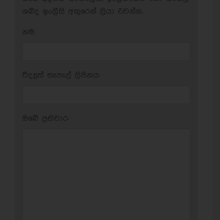
ශබ්ද ඉංග්‍රීසි අකුරෙන් ලියා එවන්න.
නම:
විද්‍යුත් තැපැල් ලිපිනය:
ඔබේ ප‍්‍රතිචාර: