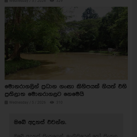
Wednesday / 5 / 2026
329
මොනරාගලින් ප්‍රධාන ගංඟා කිහිපයක් ගියත් එහි
ප්‍රතිලාභ මොනරාගලට නෙමෙයි
Wednesday / 5 / 2026
310
ඔබේ අදහස් එවන්න.
ඔබේ අදහස් සිංහලෙන්, ඉංග්‍රීසියෙන් හෝ සිංහල