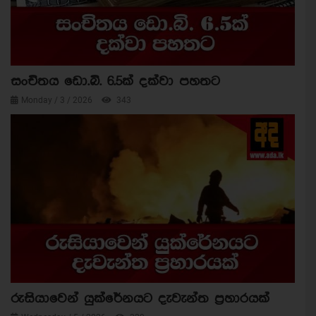
සංචිතය ඩො.බි. 6.5ක් දක්වා පහතට
Monday / 3 / 2026
343
රුසියාවෙන් යුක්රේනයට දැවැන්ත ප්‍රහාරයක්