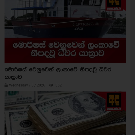
මොරිෂස් වෙනුවෙන් ලංකාවේ නිපදවූ ධීවර
යාත්‍රාව
Wednesday / 5 / 2026
352