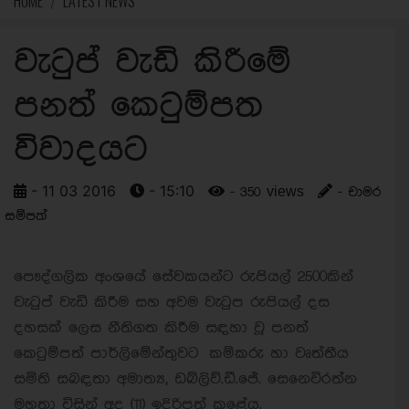
HOME
LATEST NEWS
වැටුප් වැඩි කිරීමේ
පනත් කෙටුම්පත
විවාදයට
- 11 03 2016
- 15:10
- 350 views
- චාමර
සම්පත්
පෞද්ගලික අංශයේ සේවකයන්ට රුපියල් 2500කින්
වැටුප් වැඩි කිරීම සහ අවම වැටුප රුපියල් දස
දහසක් ලෙස නීතිගත කිරීම සඳහා වූ පනත්
කෙටුම්පත් පාර්ලිමේන්තුවට
කම්කරු හා වෘත්තීය
සමිති සබඳතා අමාත්‍ය, ඩබ්ලිව්.ඩී.ජේ. සෙනෙවිරත්න
මහතා විසින් අද (11) ඉදිරිපත් කළේය.