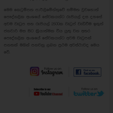
මෙම කෙටුම්පත පාර්ලිමේන්තුවේ සම්මත වුවහොත්
පෞද්ගලික අංශයේ සේවකයන්ට රුපියල් දස දහසේ
අවම වැටුප සහ රුපියල් 2500ක වැටුප් වැඩිවීම ඉකුත්
ජනවාරි මස සිට කි‍්‍රයාත්මක විය යුතු වන අතර
පෞද්ගලික අංශයේ සේවකයන්ට අවම වැටුපක්
පනතක් මගින් පනවනු ලබන ප‍්‍රථම අවස්ථාවද මෙය
වේ.