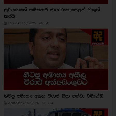
සූර්යයාගේ සමීපතම ඡායාරූප පෙළක් නිකුත්
කරයි
Thursday / 6 / 2026
541
හිටපු අමාත්‍ය අකිල විරාජ් 18දා දක්වා රිමාන්ඩ්
Wednesday / 5 / 2026
464