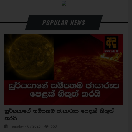
POPULAR NEWS
සූර්යයාගේ සමීපතම ඡායාරූප පෙළක් නිකුත්
කරයි
Thursday / 6 / 2026
553