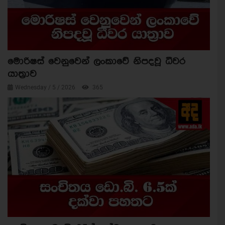
මොරිෂස් වෙනුවෙන් ලංකාවේ නිපදවූ ධීවර
යාත්‍රාව
Wednesday / 5 / 2026
365