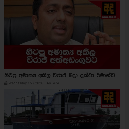
හිටපු අමාත්‍ය අකිල විරාජ් 18දා දක්වා රිමාන්ඩ්
Wednesday / 5 / 2026
474