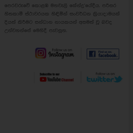
පෙරවරුවේ කොළඹ මහවැලි කේන්ද්‍ර‘යේදීය. පරිසර
හිතකාමී ස්ථාවරයක හිඳිමින් සංවර්ධන ක්‍රියාදාමයක්
දියත් කිරීමට සන්ධාන නායකයන් අසමත් වූ බවද
උන්වහන්සේ මෙහිදී පැවසූහ.