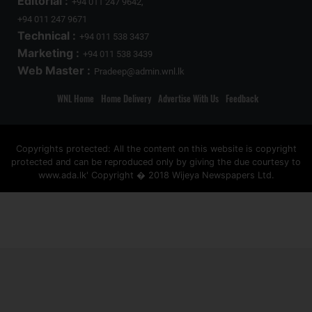
Editorial :
+94 011 247 9642,
+94 011 247 9671
Technical :
+94 011 538 3437
Marketing :
+94 011 538 3439
Web Master :
Pradeep@admin.wnl.lk
WNL Home
Home Delivery
Advertise With Us
Feedback
Copyrights protected: All the content on this website is copyright
protected and can be reproduced only by giving the due courtesy to
www.ada.lk' Copyright � 2018 Wijeya Newspapers Ltd.
ad space