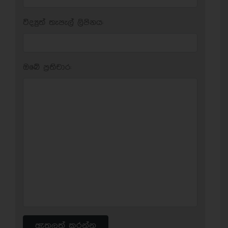
විද්‍යුත් තැපැල් ලිපිනය:
ඔබේ ප‍්‍රතිචාර:
ඇතුලත් කරන්න