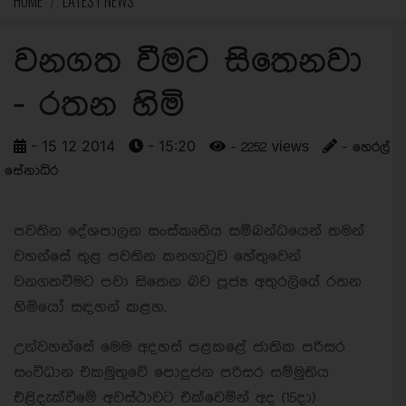
HOME
LATEST NEWS
වනගත වීමට සිතෙනවා
- රතන හිමි
- 15 12 2014
- 15:20
- 2252 views
- හෙරල්
සේනාධිර
පවතින දේශපාලන සංස්කෘතිය සම්බන්ධයෙන් තමන්
වහන්සේ තුළ පවතින කනගාටුව හේතුවෙන්
වනගතවීමට පවා සිතෙන බව පූජ්‍ය අතුරලියේ රතන
හිමියෝ සඳහන් කළහ.
උන්වහන්සේ මෙම අදහස් පළකළේ ජාතික පරිසර
සංවිධාන එකමුතුවේ පොදුජන පරිසර සම්මුතිය
එළිදැක්වීමේ අවස්ථාවට එක්වෙමින් අද (15දා)