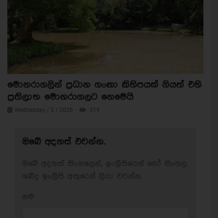
මොනරාගලින් ප්‍රධාන ගංඟා කිහිපයක් ගියත් එහි
ප්‍රතිලාභ මොනරාගලට නෙමෙයි
Wednesday / 5 / 2026
319
ඔබේ අදහස් එවන්න.
ඔබේ අදහස් සිංහලෙන්, ඉංග්‍රීසියෙන් හෝ සිංහල
ශබ්ද ඉංග්‍රීසි අකුරෙන් ලියා එවන්න.
නම: