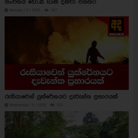
සංචිතය ඩො.බි. 6.5ක් දක්වා පහතට
Monday / 3 / 2026
347
රුසියාවෙන් යුක්රේනයට දැවැන්ත ප්‍රහාරයක්
Wednesday / 5 / 2026
332