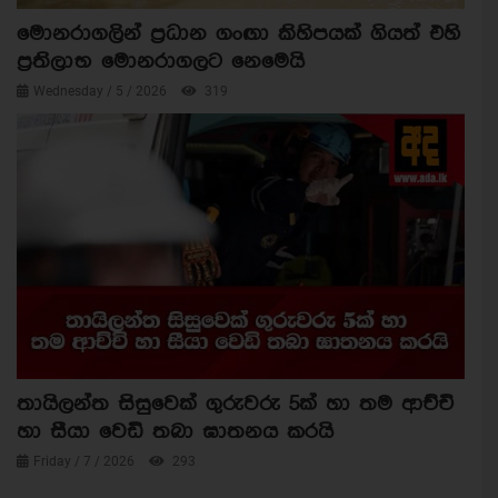
මොනරාගලින් ප්‍රධාන ගංඟා කිහිපයක් ගියත් එහි
ප්‍රතිලාභ මොනරාගලට නෙමෙයි
Wednesday / 5 / 2026
319
තායිලන්ත සිසුවෙක් ගුරුවරු 5ක් හා තම ආච්චි
හා සීයා වෙඩි තබා ඝාතනය කරයි
Friday / 7 / 2026
293