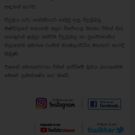
සඳහන් කරයි.
විදුලිය යථා තත්ත්වයට පත්වූ පසු විදුලිබල
මණ්ඩලයේ සභාපති අනුර විජේපාල මහතා විසින් සිය
තනතුරින් ඉල්ලා අස්වීම විදුලිබල හා පුනර්ජනනීය
බලශක්ති අමාත්‍ය රංජිත් සියඹලාපිටිය මහතාට භාරදී
තිබුණි.
එහෙත් අමාත්‍යවරයා විසින් අස්වීමේ ලිපිය බාරගැනීම
මෙසේ ප්‍රතික්ෂේප කර තිබේ.