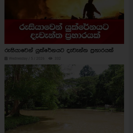
රුසියාවෙන් යුක්රේනයට දැවැන්ත ප්‍රහාරයක්
Wednesday / 5 / 2026
332