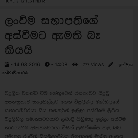
HOME
LATEST NEWS
ලංවිම සභාපතිගේ
අස්වීමට ඇමති බෑ
කියයි
- 14 03 2016
- 14:08
- 777 views
- ඉන්දික
හේවාවිතාරණ
විදුලිය විසන්ධි වීම හේතුවෙන් ජනතාවට සිදුවූ
අපහසුතාව සැලකිල්ලට ගෙන විදුලිබල මණ්ඩලයේ
සභාපතිවරයා සිය තනතුරින් ඉල්ලා අස්වීමේ ලිපිය
විදුලිබල අමාත්‍යවරයාට ලබාදී තිබුණද ඉල්ලා අස්වීම
භාරගැනීම අමාත්‍යවරයා විසින් ප්‍රතික්ෂේප කළ බව
අමාත්‍ය රංජිත් සියඹලාපිටිය මහතාගේ මාධ්‍ය අංශය