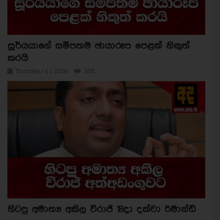
සූර්යයාගේ සමීපතම ඡායාරූප පෙළක් නිකුත්
කරයි
Thursday / 6 / 2026
555
හිටපු අමාත්‍ය අකිල විරාජ් 18දා දක්වා රිමාන්ඩ්