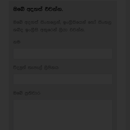
ඔබේ අදහස් එවන්න.
ඔබේ අදහස් සිංහලෙන්, ඉංග්‍රීසියෙන් හෝ සිංහල
ශබ්ද ඉංග්‍රීසි අකුරෙන් ලියා එවන්න.
නම:
විද්‍යුත් තැපැල් ලිපිනය:
ඔබේ ප‍්‍රතිචාර: