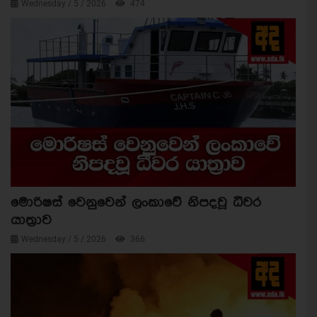
Wednesday / 5 / 2026
474
මොරිෂස් වෙනුවෙන් ලංකාවේ නිපදවූ ධීවර
යාත්‍රාව
Wednesday / 5 / 2026
366