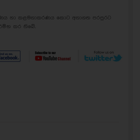
ක්ෂණය හා කළමනාකරණය කොට අනාගත පරපුරට
ආරම්භ කර තිබේ.