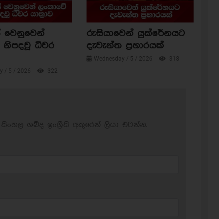
 වෙනුවෙන්
රුසියාවෙන් යුක්රේනයට
නිපදවූ ධීවර
දැවැන්ත ප්‍රහාරයක්
Wednesday / 5 / 2026
318
 / 5 / 2026
322
සිංහල ශබ්ද ඉංග්‍රීසි අකුරෙන් ලියා එවන්න.