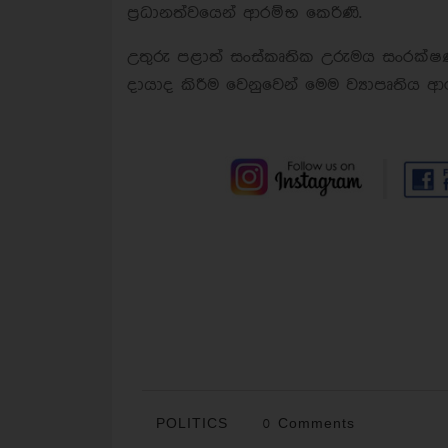
ප්‍රධානත්වයෙන් ආරම්භ කෙරිණි.
උතුරු පළාත් සංස්කෘතික උරුමය සංර
දායාද කිරීම වෙනුවෙන් මෙම ව්‍යාපෘතිය 
POLITICS
0 Comments