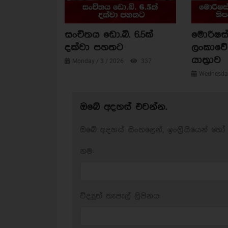
සංචිතය ඩො.බි. 6.5ක්
මොරිෂස්
දක්වා පහතට
ලංකාවේ 
යාත්‍රාව
Monday / 3 / 2026
337
Wednesday
ඔබේ අදහස් එවන්න.
ඔබේ අදහස් සිංහලෙන්, ඉංග්‍රීසියෙන් හෝ 
නම:
විද්‍යුත් තැපැල් ලිපිනය: