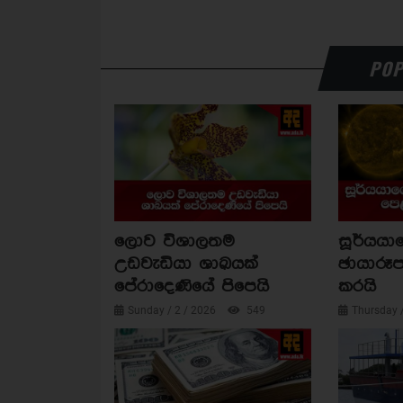
POP
ලොව විශාලතම
සූර්යය
උඩවැඩියා ශාඛයක්
ඡායාරූප
පේරාදෙණියේ පිපෙයි
කරයි
Sunday / 2 / 2026
549
Thursday 