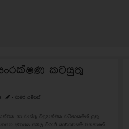
ංරක්ෂණ කටයුතු
s
- චාමර සම්පත්
්මක හා වාස්තු විද්‍යාත්මක වටිනාකමින් යුතු
‍යාපන අමාත්‍ය අකිල විරාජ් කාරියවසම් මහතාගේ