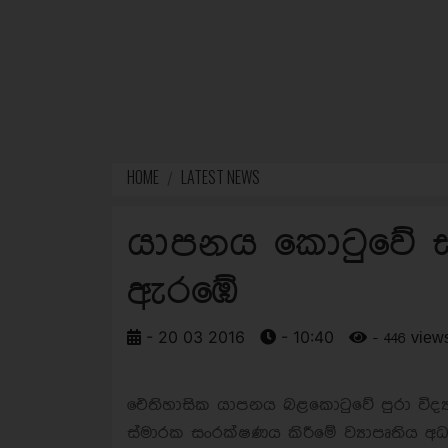
HOME
LATEST NEWS
යාපනය කොටුවේ ස
ඇරඹේ
- 20 03 2016
- 10:40
- 446 view
ඓතිහාසික යාපනය බළකොටුවේ පුරා විද්‍යාත
ස්මාරක සංරක්ෂණය කිරීමේ ව්‍යාපෘතිය අධ්