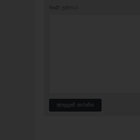
ඔබේ ප‍්‍රතිචාර:
ඇතුලත් කරන්න