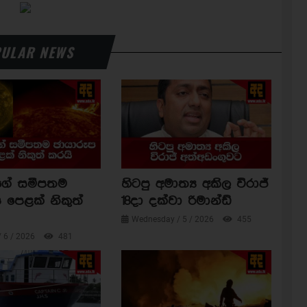
ULAR NEWS
ාගේ සමීපතම
හිටපු අමාත්‍ය අකිල විරාජ්
 පෙළක් නිකුත්
18දා දක්වා රිමාන්ඩ්
Wednesday / 5 / 2026
455
/ 6 / 2026
481