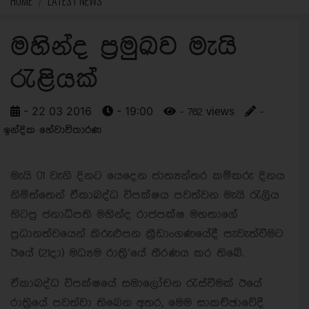
HOME
LATEST NEWS
මහින්ද ප්‍රමුඛව මැයි
රැළියක්
- 22 03 2016
- 19:00
- 762 views
-
ඉන්දික හේවාවිතාරණ
මැයි 01 වැනි දිනට යෙදෙන ජාත්‍යන්තර කම්කරු දිනය
නිමිත්තෙන් ඒකාබද්ධ විපක්ෂය පවත්වන මැයි රැලිය
හිටපු ජනාධිපති මහින්ද රාජපක්ෂ මහතාගේ
ප්‍රධානත්වයෙන් කිරුළුපන ක්‍රීඩාංගණයේදී පැවැත්වීමට
ඊයේ (21දා) මධ්‍යම රාත්‍රි‘යේ තීරණය කර තිබේ.
ඒකාබද්ධ විපක්ෂයේ සමාලෝචන රැස්වීමක් ඊයේ
රාත්‍රියේ පවත්වා තිබෙන අතර, මෙම සාකච්ඡාවේදී