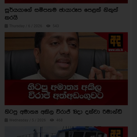
සූර්යයාගේ සමීපතම ඡායාරූප පෙළක් නිකුත්
කරයි
Thursday / 6 / 2026
543
හිටපු අමාත්‍ය අකිල විරාජ් 18දා දක්වා රිමාන්ඩ්
Wednesday / 5 / 2026
468