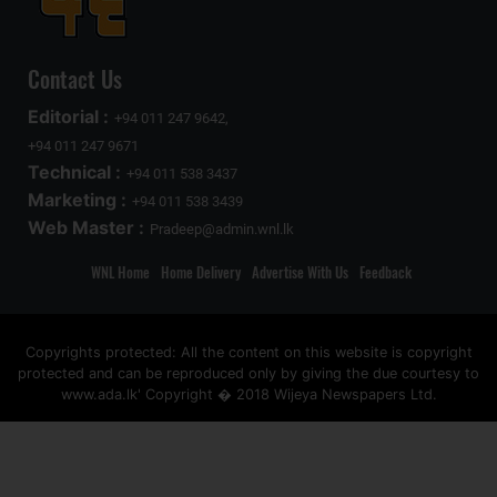
Contact Us
Editorial :
+94 011 247 9642,
+94 011 247 9671
Technical :
+94 011 538 3437
Marketing :
+94 011 538 3439
Web Master :
Pradeep@admin.wnl.lk
WNL Home
Home Delivery
Advertise With Us
Feedback
Copyrights protected: All the content on this website is copyright
protected and can be reproduced only by giving the due courtesy to
www.ada.lk' Copyright � 2018 Wijeya Newspapers Ltd.
ad space