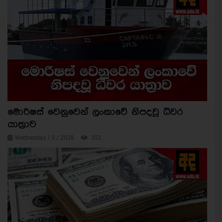
මොරිෂස් වෙනුවෙන් ලංකාවේ නිපදවූ ධීවර
යාත්‍රාව
Wednesday / 5 / 2026
352