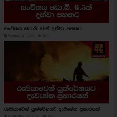
සංචිතය ඩො.බි. 6.5ක් දක්වා පහතට
Monday / 3 / 2026
344
රුසියාවෙන් යුක්රේනයට දැවැන්ත ප්‍රහාරයක්
Wednesday / 5 / 2026
329