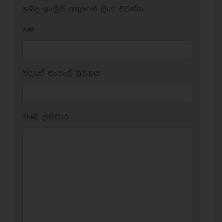
ශබ්ද ඉංග්‍රීසි අකුරෙන් ලියා එවන්න.
නම:
විද්‍යුත් තැපැල් ලිපිනය:
ඔබේ ප‍්‍රතිචාර: