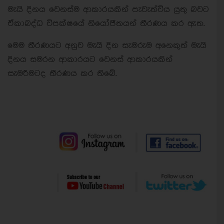
මැයි දිනය වෙනස්ම ආකාරයකින් පැවැත්විය යුතු බවට
ඒකාබද්ධ විපක්ෂයේ නියෝජිතයන් තීරණය කර ඇත.
මෙම තීරණයට අනුව මැයි දින සැමරුම අනෙකුත් මැයි
දිනය සමරන ආකාරයට වෙනස් ආකාරයකින්
සැමරීමටද තීරණය කර තිබේ.