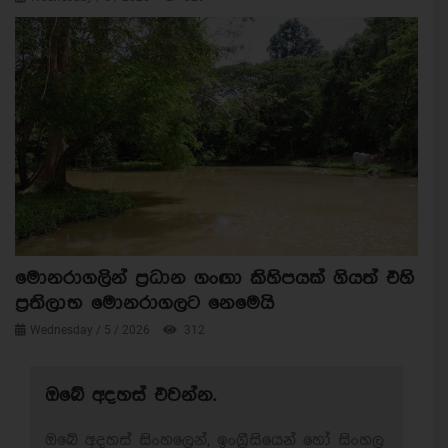
මොනරාගලින් ප්‍රධාන ගංඟා කිහිපයක් ගියත් එහි
ප්‍රතිලාභ මොනරාගලට නෙමෙයි
Wednesday / 5 / 2026
312
ඔබේ අදහස් එවන්න.
ඔබේ අදහස් සිංහලෙන්, ඉංග්‍රීසියෙන් හෝ සිංහල