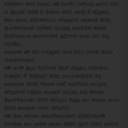
තත්ත්වය නිසා රජයට මේ වනවිට රුපියල් කෝටි 5000
ක මුදලක් අහිමි වී තිබෙන බවට හෙළි වී තිබුණද,
මහා බැංකු අධිපතිවරයා වෙනුවෙන් මෙතෙක් කිසිදු
ක්‍රියාමාර්ගයක් ගැනීමට කටයුතු නොකිරීම මෙසේ
විශ්වාසභංග යෝජනාවක් ඉදිරිපත් කරන බව ඔහු
පැවසීය.
හෙතෙම මේ බව පැවසුවේ ඊයේ (12දා) පැවති මාධ්‍ය
සාකච්ඡාවකය.
මේ තරම් මූල්‍ය වංචාවක් සිදුවී තිබුණද වර්තමාන
ආණ්ඩුව ඒ පිළිබඳව කිසිදු සොයාබැලීමක් සිදු
නොකරන බවත්, එහෙත් රටේ සංවර්ධන කටයුතු
වෙනුවෙන් පසුගිය කාලයේ කටයුතු කළ මහජන
නියෝජිතයන්ට විවිධ චෝදනා එල්ල කර සිරගත කරන
බවත් හෙතෙම පවසා සිටියේය.
මේ නිසා මහජන නියෝජිතයන්ගේ අයිතිවාසිකම්
ආරක්ෂා කර ගැනීම සඳහා ජිනීවා නුවර පිහිටි අන්තර්