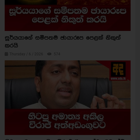
සූර්යයාගේ සමීපතම ඡායාරූප පෙළක් නිකුත්
කරයි
Thursday / 6 / 2026
574