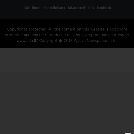
WNL Home
Home Delivery
Advertise With Us
Feedback
Copyrights protected: All the content on this website is copyright
protected and can be reproduced only by giving the due courtesy to
www.ada.lk' Copyright � 2018 Wijeya Newspapers Ltd.
ad space