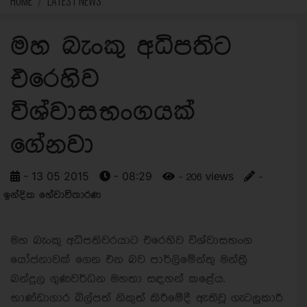
HOME
LATEST NEWS
මහ බැංකු අධිපතිට
එරෙහිව
විශ්වාසභංගයක්
ගේනවා
- 13 05 2015
- 08:29
- 206 views
-
ඉන්දික හේවාවිතාරණ
මහ බැංකු අධිපතිවරයාට එරෙහිව විශ්වාසභංග
යෝජනාවක් ගෙන එන බව පාර්ලිමේන්තු මන්ත්‍රී
බන්දුල ගුණවර්ධන මහතා සඳහන් කළේය.
භාණ්ඩාගාර බිල්පත් නිකුත් කිරීමේදී ඇතිවූ ගැටලුකාරී