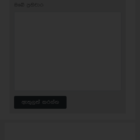
ඔබේ ප‍්‍රතිචාර:
ඇතුලත් කරන්න