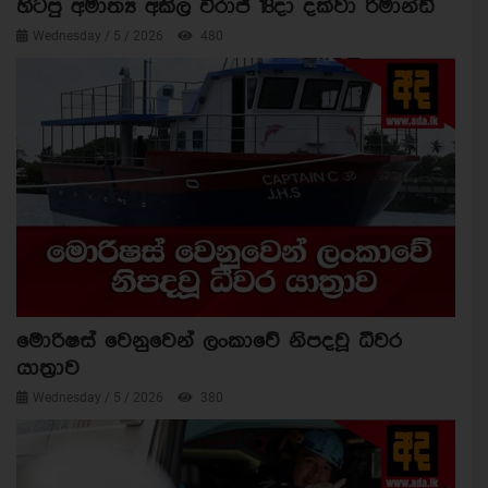
හිටපු අමාත්‍ය අකිල විරාජ් 18දා දක්වා රිමාන්ඩ්
Wednesday / 5 / 2026
480
මොරිෂස් වෙනුවෙන් ලංකාවේ නිපදවූ ධීවර
යාත්‍රාව
Wednesday / 5 / 2026
380