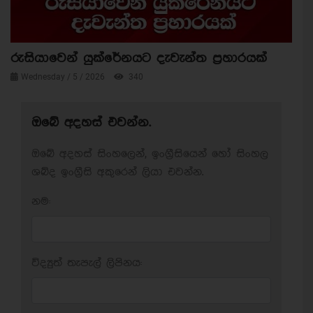
රුසියාවෙන් යුක්රේනයට දැවැන්ත ප්‍රහාරයක්
Wednesday / 5 / 2026
340
ඔබේ අදහස් එවන්න.
ඔබේ අදහස් සිංහලෙන්, ඉංග්‍රීසියෙන් හෝ සිංහල
ශබ්ද ඉංග්‍රීසි අකුරෙන් ලියා එවන්න.
නම:
විද්‍යුත් තැපැල් ලිපිනය: