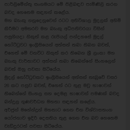
පාර්ලිමේන්තු සංගමයට මේ පිළිබඳව පැමිණිලි කරන
බවද හෙතෙම සඳහන් කළේය.
මහ බැංකු ගනුදෙනුවෙන් රටට අතිවිශාල මුදලක් අහිමි
කිරීමට අමතරව මහ බැංකු අධිපතිවරයා විසින්
පසුගියදා නිකුත් කළ රුපියල් පන්දහසේ මුදල්
නෝට්ටුවට ඉංග්‍රීසියෙන් අත්සන් තබා තිබන බවත්,
එහෙත් මේ වනවිට නිකුත් කර තිබෙන ශ්‍රී ලංකා මහ
බැංකු වාර්තාවට අත්සන් තබා තිබෙන්නේ සිංහලෙන්
බවත් ඔහු පවසා සිටියේය.
මුදල් නෝට්ටුවකට ඉංග්‍රීසියෙන් අත්සන් තැබුවේ වසර
26 කට පසුව බවත්, එහෙත් රට තුළ මවු භාෂාවන්
තිබෙන්නේ සිංහල සහ දෙමළ භාෂාවන් පමණක් බවද
බන්දුල ගුණවර්ධන මහතා සඳහන් කළේය.
අර්ජුන් මහේන්ද්‍රන් මහතාට ගෙන එන විශ්වාසභංග
යෝජනාව ඉදිරි දෙසතිය තුළ ගෙන එන බව හෙතෙම
වැඩිදුරටත් පවසා සිටියේය.