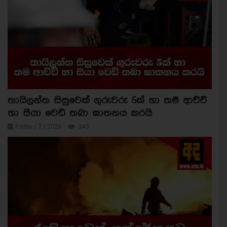
තායිලන්ත සිසුවෙක් ගුරුවරු 5ක් හා තම ආච්චි
හා සීයා වෙඩි තබා ඝාතනය කරයි
Friday / 7 / 2026
343