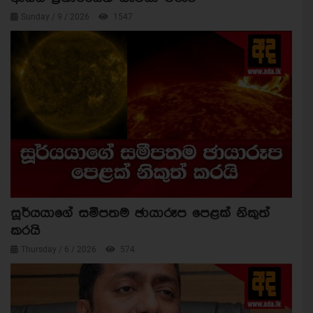
Sunday / 9 / 2026
1547
සූර්යයාගේ සමීපතම ඡායාරූප පෙළක් නිකුත්
කරයි
Thursday / 6 / 2026
574