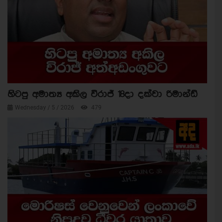
හිටපු අමාත්‍ය අකිල විරාජ් 18දා දක්වා රිමාන්ඩ්
Wednesday / 5 / 2026
479