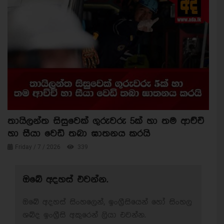
තායිලන්ත සිසුවෙක් ගුරුවරු 5ක් හා තම ආච්චි
හා සීයා වෙඩි තබා ඝාතනය කරයි
Friday / 7 / 2026
339
ඔබේ අදහස් එවන්න.
ඔබේ අදහස් සිංහලෙන්, ඉංග්‍රීසියෙන් හෝ සිංහල
ශබ්ද ඉංග්‍රීසි අකුරෙන් ලියා එවන්න.