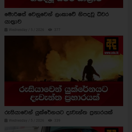
මොරිෂස් වෙනුවෙන් ලංකාවේ නිපදවූ ධීවර
යාත්‍රාව
Wednesday / 5 / 2026
377
රුසියාවෙන් යුක්රේනයට දැවැන්ත ප්‍රහාරයක්
Wednesday / 5 / 2026
339