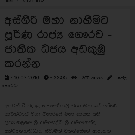
HOME
LATEST NEWS
අස්ගිරි මහා නාහිමිට
පූර්ණ රාජ්‍ය ගෞරව -
ජාතික ධජය අඩකුඹු
කරන්න
- 10 03 2016
- 23:05
- 397 views
- ෂමිල
පෙරේරා
අපවත් වී වදාළ ශ්‍යාමෝපාලි මහා නිකායේ අස්ගිරි
පාර්ශ්වයේ මහා විහාරයේ මහා නායක අති
පූජ්‍ය ගලගම ශ්‍රී ධම්මසිද්ධි ශ්‍රී ධම්මානන්ද
අත්ථදශ්‍යාභිධාන ස්වාමීන් වහන්සේගේ ආදාහන