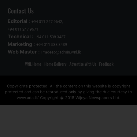
Contact Us
Editorial :
+94 011 247 9642,
+94 011 247 9671
Technical :
+94 011 538 3437
Marketing :
+94 011 538 3439
Web Master :
Pradeep@admin.wnl.lk
WNL Home
Home Delivery
Advertise With Us
Feedback
Copyrights protected: All the content on this website is copyright
protected and can be reproduced only by giving the due courtesy to
www.ada.lk' Copyright � 2018 Wijeya Newspapers Ltd.
ad space