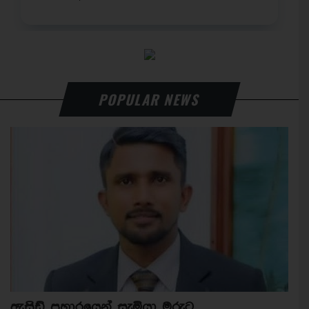
POPULAR NEWS
ඇසිඩ් ප්‍රහාරයෙන් සැමියා මරුට