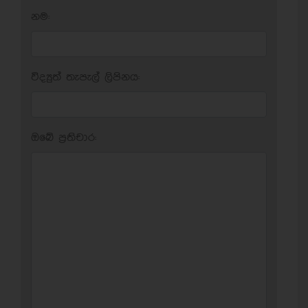
නම:
විද්‍යුත් තැපැල් ලිපිනය:
ඔබේ ප‍්‍රතිචාර: