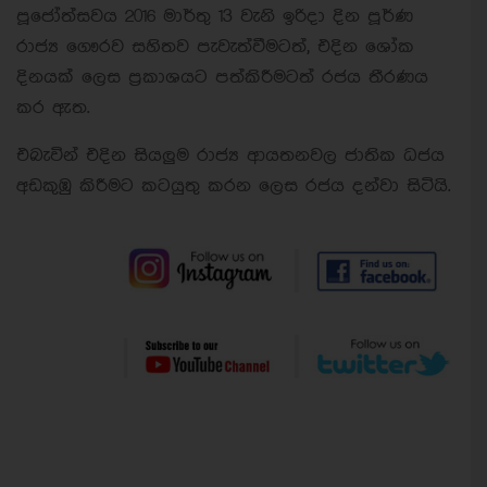
පූජෝත්සවය 2016 මාර්තු 13 වැනි ඉරිදා දින පූර්ණ
රාජ්‍ය ගෞරව සහිතව පැවැත්වීමටත්, එදින ශෝක
දිනයක් ලෙස ප්‍රකාශයට පත්කිරීමටත් රජය තීරණය
කර ඇත.
එබැවින් එදින සියලුම රාජ්‍ය ආයතනවල ජාතික ධජය
අඩකුඹු කිරීමට කටයුතු කරන ලෙස රජය දන්වා සිටියි.