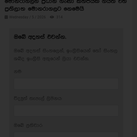
මොනරාගලින් ප්‍රධාන ගංඟා කිහිපයක් ගියත් එහි
ප්‍රතිලාභ මොනරාගලට නෙමෙයි
Wednesday / 5 / 2026
314
ඔබේ අදහස් එවන්න.
ඔබේ අදහස් සිංහලෙන්, ඉංග්‍රීසියෙන් හෝ සිංහල
ශබ්ද ඉංග්‍රීසි අකුරෙන් ලියා එවන්න.
නම:
විද්‍යුත් තැපැල් ලිපිනය:
ඔබේ ප‍්‍රතිචාර: