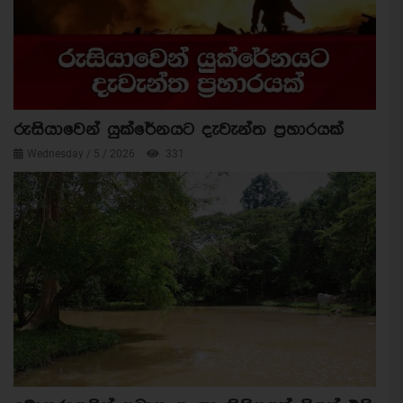
රුසියාවෙන් යුක්රේනයට දැවැන්ත ප්‍රහාරයක්
Wednesday / 5 / 2026
331