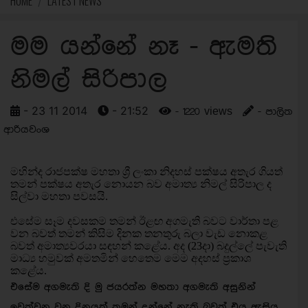
HOME
LATEST NEWS
මම යන්නේ නෑ - ඇමති
නිමල් සිරිපාල
- 23 11 2014
- 21:52
- 1220 views
- පාලිත
ආරියවංශ
මහින්ද රාජපක්ෂ මහතා ශ්‍රී ලංකා නිදහස් පක්ෂය අතැර ගියත්
තමන් පක්ෂය අතැර නොයන බව අමාත්‍ය නිමල් සිරිපාල ද
සිල්වා මහතා පවසයි.
එසේම සෑම දවසකම තමන් ඊළඟ අගමැති බවට වාර්තා පළ
වන බවත් තමන් කිසිම දිනක තනතුරු බලා වැඩ නොකළ
බවත් අමාත්‍යවරයා සඳහන් කළේය. අද (23දා) බදුල්ලේ පැවැති
මාධ්‍ය හමුවක් අමතමින් හෙතෙම මෙම අදහස් ප්‍රකාශ
කළේය.
එසේම අගමැති දි මු ජයරත්න මහතා අගමැති අසුනින්
ඉවත්වන වන දිනයක් තමන් දන්නේ නැති බවත් එය ඇසිය