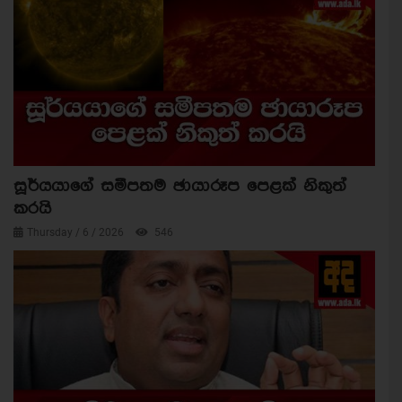
සූර්යයාගේ සමීපතම ඡායාරූප පෙළක් නිකුත්
කරයි
Thursday / 6 / 2026
546