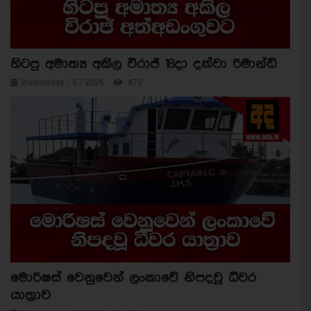
හිටපු අමාත්‍ය අකිල විරාජ් 18දා දක්වා රිමාන්ඩ්
Wednesday / 5 / 2026
473
මොරිෂස් වෙනුවෙන් ලංකාවේ නිපදවූ ධීවර
යාත්‍රාව