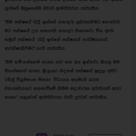
යුත්තේ ඔහුගෙන්ම බවත් ඇමතිවරයා පැවැසීය.
"මම පක්ෂයේ රැදි ඉන්නේ තනතුරු ලබාගැනිමට නොවෙයි
මට පක්ෂයේ උප සභාපති තනතුර තියෙනවා ඒක ඇති.
නමුත් පක්ෂයේ රැදි ඉන්නේ පක්ෂයත් පාක්ෂිකයාත්
ආරක්ෂාකිරිමට" යැයි පැවැසීය.
"මම නම් යන්නෙම නැහැ. තව යන අය ඉන්නවා කියල මම
හිතන්නෙත් නැහැ.
ශ‍්‍රී ලංකා නිදහස් පක්ෂයේ ඉඳලා අපිට
රනිල් වික‍්‍රමසංහ මහතා විධායක අගමැති කරන
ව්‍යාපෘතියකට සහභාවීමේ කිසිම සදාචාරක අයිතියක් අපට
නැහැ." යනුවෙන් ඇමතිවරයා වැඩි දුරටත් පැවැසීය.