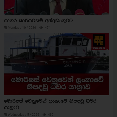
සාගර කාරියවසම් අත්අඩංගුවට
Monday / 10 / 2026
474
මොරිෂස් වෙනුවෙන් ලංකාවේ නිපදවූ ධීවර
යාත්‍රාව
Wednesday / 5 / 2026
439