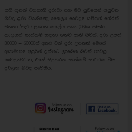
සති තුනක් වයසැති දරුවා සහ මව සුවයෙන් පසුවන
බවද ළමා විශේෂඥ ශෛල්‍ය වෛද්‍ය සම්පත් හේරත්
මහතා 'අද'ට ප්‍රකාශ කලේය.
පැය (06)ක පමණ
කාලයක් සැත්කම සඳහා ගතව ඇති බවත්, දරු උපත්
30000 – 50000ත් අතර එක් දරු උපතක් මෙසේ
අසාමාන්‍ය අයුරින් දක්නට ලැබෙන බවත් පැවසූ
වෛද්‍යවරයා, එසේ සිදුකරන සැත්කම් සාර්ථක වීම
දුර්ලභ බවද පැවසීය.