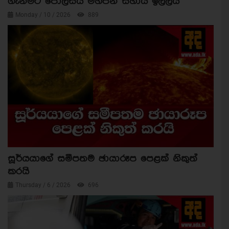
ගැනීමට පොලීසිය මහජන සහාය ඉල්ලයි
Monday / 10 / 2026
889
සූර්යයාගේ සමීපතම ඡායාරූප පෙළක් නිකුත්
කරයි
Thursday / 6 / 2026
696