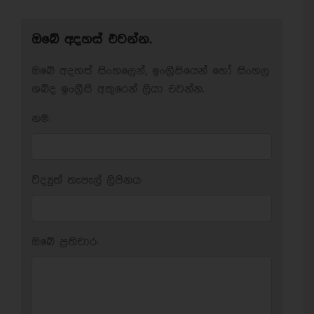
ඔබේ අදහස් එවන්න.
ඔබේ අදහස් සිංහලෙන්, ඉංග්‍රීසියෙන් හෝ සිංහල
ශබ්ද ඉංග්‍රීසි අකුරෙන් ලියා එවන්න.
නම:
විද්‍යුත් තැපැල් ලිපිනය:
ඔබේ ප‍්‍රතිචාර: