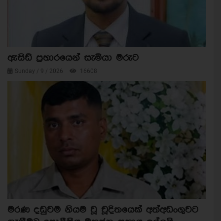
ඇසිඩ් ප්‍රහාරයෙන් සැමියා මරුට
Sunday / 9 / 2026
16608
මරණ දඩුවම නියම වූ චූදිතයෙක් අත්අඩංගුවට