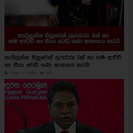
තායිලන්ත සිසුවෙක් ගුරුවරු 5ක් හා තම ආච්චි
හා සීයා වෙඩි තබා ඝාතනය කරයි
Friday / 7 / 2026
510