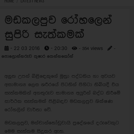
HOME
LATEST NEWS
මඩකලපුව රෝහලෙන්
සුපිරි සැත්කමක්
- 22 03 2016
- 20:30
- 354 views
-
පොලොන්නරුව තුෂාර තෙන්නකෝන්
අලුත උපන් බිළිඳෙකුගේ මූත්‍රා පද්ධතිය හා අවයව
අසාමාන්‍ය ලෙස ශරීරයේ පිටතින් පිහිටා තිබියදී එය
සැත්කමකින් අනතුරුව සාමාන්‍ය අයුරින් බද්ධ කිරීමේ
සාර්ථක සැත්කමක් පිළිබඳව මඩකලපුව ශික්ෂණ
රෝහලින් වාර්තා වේ.
මඩකලපුව, මන්චාන්තෝඩුවායි ප්‍රදේශයේ දරුවෙකුට
මෙම සැත්කම සිදුකර ඇත.