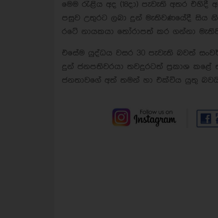
මෙම රැළිය අද (18දා) පැවැති අතර එහිදී
පසුව උතුරට ලබා දුන් මැතිවණයේදී සිය 
රටේ නායකයා තෝරාපත් කර ගන්නා මැති
එසේම යුද්ධය වසර 30 පැවැති බවත් සං
දුන් ජනපතිවරයා තවදුරටත් ප්‍රකාශ කළ
ජනතාවගේ අත් තමන් හා එක්විය යුතු බවයි