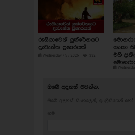
රුසියාවෙන් යුක්රේනයට
මොනරාගල
දැවැන්ත ප්‍රහාරයක්
ගංඟා කි
එහි ප්‍රත
Wednesday / 5 / 2026
332
මොනරා
Wednesday
ඔබේ අදහස් එවන්න.
ඔබේ අදහස් සිංහලෙන්, ඉංග්‍රීසියෙන් හෝ 
නම: