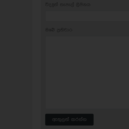
විද්‍යුත් තැපැල් ලිපිනය:
ඔබේ ප‍්‍රතිචාර:
ඇතුලත් කරන්න