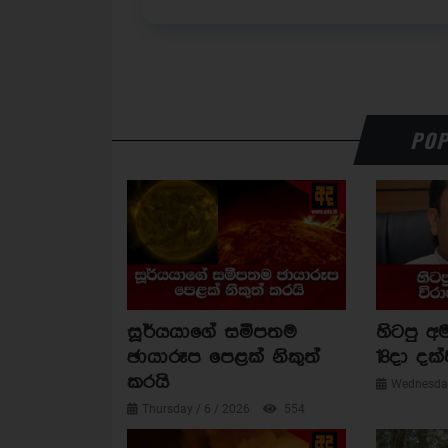
POP
සූර්යයාගේ සමීපතම
හිටපු අම
ඡායාරූප පෙළක් නිකුත්
18දා දක්
කරයි
Wednesday
Thursday / 6 / 2026
554