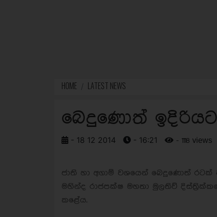
HOME
LATEST NEWS
බෙදුණොත් ඉදිරිය
- 18 12 2014
- 16:21
- 1118 views
ජාති හා අගාම් වශයෙන් බෙදුණොත් රටක
මහින්ද රාජපක්ෂ මහතා මුලතිව් දිස්ත්‍රික්
කළේය.