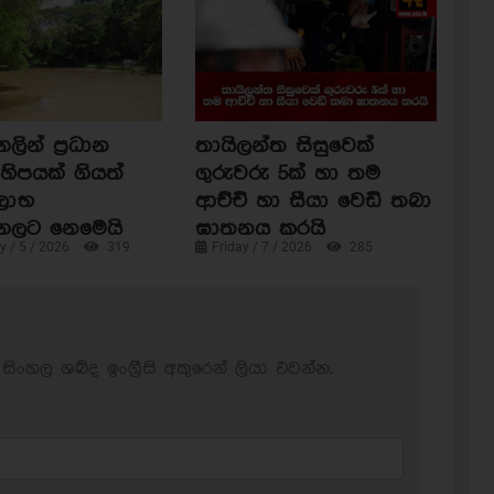
ින් ප්‍රධාන
තායිලන්ත සිසුවෙක්
හිපයක් ගියත්
ගුරුවරු 5ක් හා තම
ිලාභ
ආච්චි හා සීයා වෙඩි තබා
ගලට නෙමෙයි
ඝාතනය කරයි
 / 5 / 2026
319
Friday / 7 / 2026
285
සිංහල ශබ්ද ඉංග්‍රීසි අකුරෙන් ලියා එවන්න.