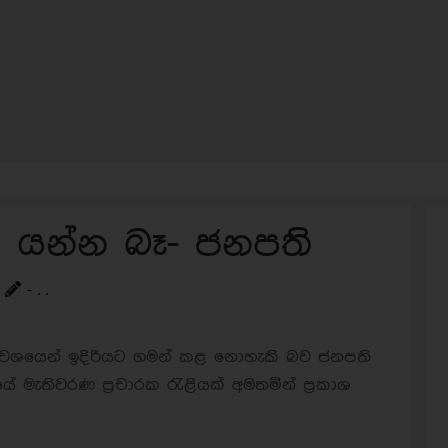
ට යන්න බෑ- ජනපති
- . .
් වශයෙන් ඉදිරියට ගමන් කළ නොහැකි බව ජනපති
කයේ මැතිවරණ ප්‍රචාරක රැළියක් අමතමින් ප්‍රකාශ