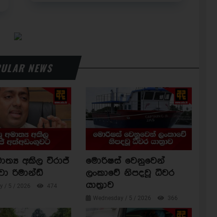
ULAR NEWS
ාත්‍ය අකිල විරාජ්
මොරිෂස් වෙනුවෙන්
වා රිමාන්ඩ්
ලංකාවේ නිපදවූ ධීවර
යාත්‍රාව
 / 5 / 2026
474
Wednesday / 5 / 2026
366