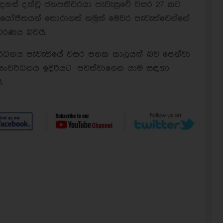
 අදහස් දක්වූ ජනපතිවරයා පැවැසුවේ වසර 27 කට
නියෝජිතයන් තොරාගත් නමුත් මෙවර පැවැත්වෙන්නේ
වරණය බවයි.
වර්ධනය පැවැතියේ වසර පහක කාලයක් බව පෙන්වා
ේ සංවර්ධනය ඉදිරියට පවත්වාගෙන යාම සඳහා
.