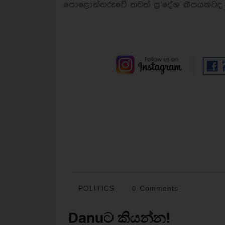
පොළොන්නරුවේ තවත් ප්‍ර‘දේශ කීපයකටද
POLITICS
0 Comments