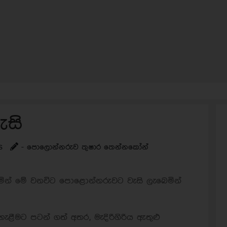
සි
s
- පොලොන්නරුව තුෂාර තෙන්නකෝන්
රමින් මේ වනවිට පොළොන්නරුවට වැසි ලැබෙමින්
ළීමට පටන් ගත් අතර, මැදිරිගිරිය ඇතුළු