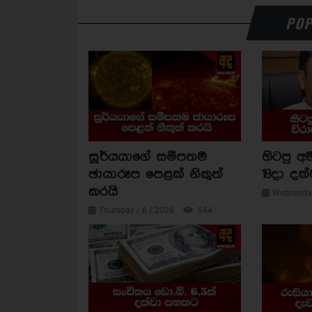
POP
සූර්යයාගේ සමීපතම
හිටපු අම
ඡායාරූප පෙළක් නිකුත්
18දා දක්
කරයි
Wednesday
Thursday / 6 / 2026
544