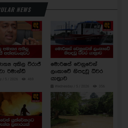
ULAR NEWS
ාත්‍ය අකිල විරාජ්
මොරිෂස් වෙනුවෙන්
වා රිමාන්ඩ්
ලංකාවේ නිපදවූ ධීවර
යාත්‍රාව
 / 5 / 2026
469
Wednesday / 5 / 2026
356