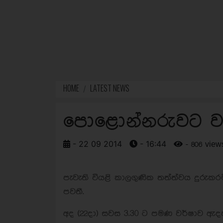
HOME
LATEST NEWS
පොළොන්නරුවට වැ
- 22 09 2014
- 16:44
- 806 view
පැවැති වියළි කාලගුණික තත්ත්වය දුරුක
පවතී.
අද (22දා) සවස 3.30 ට පමණ වර්ෂාව ඇදහැ