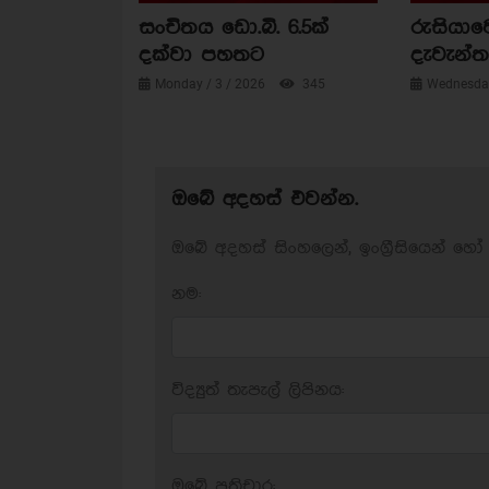
සංචිතය ඩො.බි. 6.5ක්
රුසියාව
දක්වා පහතට
දැවැන්ත 
Monday / 3 / 2026
345
Wednesday
ඔබේ අදහස් එවන්න.
ඔබේ අදහස් සිංහලෙන්, ඉංග්‍රීසියෙන් හෝ 
නම:
විද්‍යුත් තැපැල් ලිපිනය:
ඔබේ ප‍්‍රතිචාර: