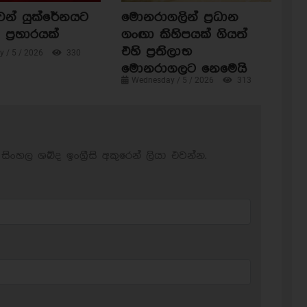
ෙන් යුක්රේනයට
මොනරාගලින් ප්‍රධාන
ප්‍රහාරයක්
ගංඟා කිහිපයක් ගියත්
එහි ප්‍රතිලාභ
 / 5 / 2026
330
මොනරාගලට නෙමෙයි
Wednesday / 5 / 2026
313
සිංහල ශබ්ද ඉංග්‍රීසි අකුරෙන් ලියා එවන්න.