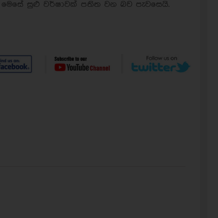
 මෙසේ සුළු වර්ෂාවක් පතිත වන බව පැවසෙයි.