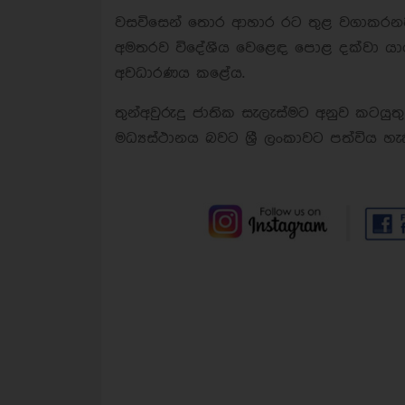
වසවිසෙන් තොර ආහාර රට තුළ වගාකර
අමතරව විදේශීය වෙළෙඳ පොළ දක්වා යා
අවධාරණය කළේය.
තුන්අවුරුදු ජාතික සැලැස්මට අනුව කටය
මධ්‍යස්ථානය බවට ශ්‍රී ලංකාවට පත්විය හ