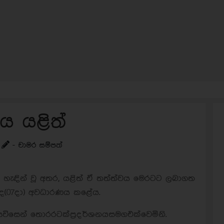
ය යළිත්
- චාමර සම්පත්
 හැඳින් වූ අතර, යළිත් ඒ තත්ත්වය මෙරටට ලබාගත
ා අද(07දා) අවධාරණය කළේය.
සවිසෙන් තොරරටක්ප්‍රදර්ශනයසමගඑක්වෙමිනි.