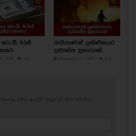
ඩො.බි. 6.5ක්
රුසියාවෙන් යුක්රේනයට
පහතට
දැවැන්ත ප්‍රහාරයක්
3 / 2026
341
Wednesday / 5 / 2026
325
සිංහල ශබ්ද ඉංග්‍රීසි අකුරෙන් ලියා එවන්න.