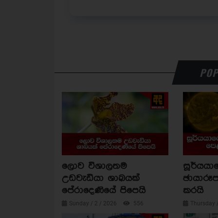
POP
ලොව විශාලතම
සූර්යය
උඩවැඩියා ශාඛයක්
ඡායාරූප
පේරාදෙණියේ පිපෙයි
කරයි
Sunday / 2 / 2026
556
Thursday 