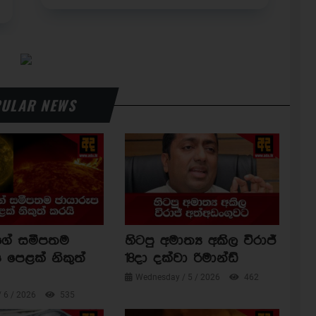
ULAR NEWS
ාගේ සමීපතම
හිටපු අමාත්‍ය අකිල විරාජ්
 පෙළක් නිකුත්
18දා දක්වා රිමාන්ඩ්
Wednesday / 5 / 2026
462
/ 6 / 2026
535