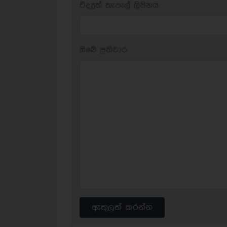
විද්‍යුත් තැපැල් ලිපිනය:
ඔබේ ප‍්‍රතිචාර:
ඇතුලත් කරන්න