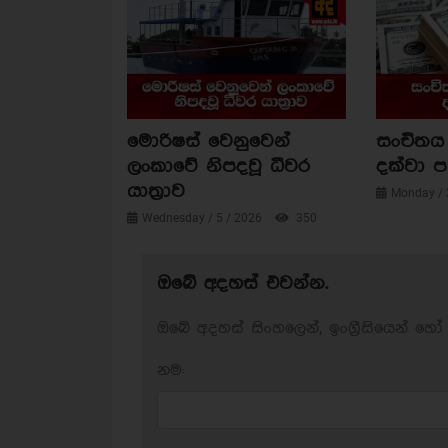
මොරිෂස් වෙනුවෙන්
සංචිතය 
ලංකාවේ නිපදවූ ධීවර
දක්වා 
යාත්‍රාව
Monday / 
Wednesday / 5 / 2026
350
ඔබේ අදහස් එවන්න.
ඔබේ අදහස් සිංහලෙන්, ඉංග්‍රීසියෙන් හෝ 
නම: