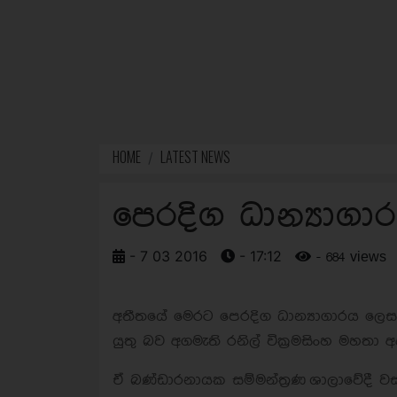
HOME
LATEST NEWS
පෙරදිග ධාන්‍යාගාර
- 7 03 2016
- 17:12
- 684 views
අතීතයේ මෙරට පෙරදිග ධාන්‍යාගාරය ලෙස
යුතු බව අගමැති රනිල් වික්‍රමසිංහ මහත
ඒ බණ්ඩාරනායක සම්මන්ත්‍රණ ශාලාවේදී ව