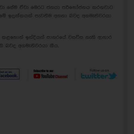
නවා සේම ඒවා මෙරට ජනයා පරිභෝජනය කරනවාට
මේ ඉලක්කයක් පැවතීම අගනා බවද අගමැතිවරයා
ුතු කළහොත් ඉන්දියන් සාගරයේ වසවිස නැති ආහාර
ැකි බවද අගමැතිවරයා කීය.