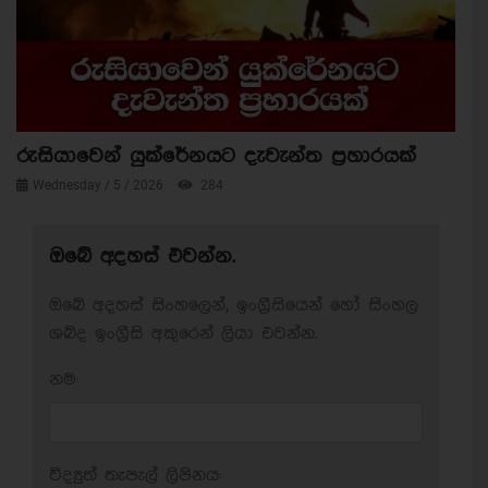
රුසියාවෙන් යුක්රේනයට දැවැන්ත ප්‍රහාරයක්
Wednesday / 5 / 2026
284
ඔබේ අදහස් එවන්න.
ඔබේ අදහස් සිංහලෙන්, ඉංග්‍රීසියෙන් හෝ සිංහල
ශබ්ද ඉංග්‍රීසි අකුරෙන් ලියා එවන්න.
නම:
විද්‍යුත් තැපැල් ලිපිනය: