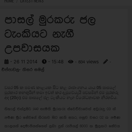
HOME
LATEST NEWS
පාසල් මුරකරු ජල
ටැංකියට නැගී
උපවාසයක
- 26 11 2014
- 15:48
- 834 views
-
එප්පාවල- තිසර සමල්
වසර 05 ක පමණ කාළයක සිට කළ රාජාංගනය යාය 05 පාසලේ
මුරකාර තනතුරින් තමා ඉවත් කර දැමුවේයැයි පවසමින් එම මුරකරු
අද (20දා) එම පාසලේ ජල ටැංකියට නැග විරෝධතාවක නිරතවිය.
නිහාල් චන්ද්‍රසිරි (44) නැමති මුරකරු ස්වෙච්චාවෙන් අවුරුදු 03 ක්
පමණ මුර සේවයේ නිරතව සිට ඇති අතර, පසුව වසර 02 ක පමණ
කාලයක් දෙමාපියන්ගෙන් ලබා දුන් රුපියල් 6000 ක මුලකට සේවය