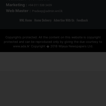
Marketing :
+94 011 538 3439
Web Master :
Pradeep@admin.wnl.lk
WNL Home
Home Delivery
Advertise With Us
Feedback
Copyrights protected: All the content on this website is copyright
protected and can be reproduced only by giving the due courtesy to
www.ada.lk' Copyright � 2018 Wijeya Newspapers Ltd.
ad space