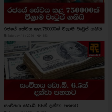
රජයේ සේවය කළ 750000ක් විශ්‍රාම වැටුප් ගනියි
Saturday / 1 / 2026
353
සංචිතය ඩො.බි. 6.5ක් දක්වා පහතට