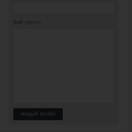
ඔබේ ප‍්‍රතිචාර:
ඇතුලත් කරන්න