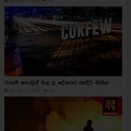
Monday / 3 / 2026
331
රාගම පොලිස් බල ප්‍ර දේශයට ඇඳිරි නිතිය
Saturday / 1 / 2026
296