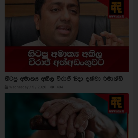
හිටපු අමාත්‍ය අකිල විරාජ් 18දා දක්වා රිමාන්ඩ්
Wednesday / 5 / 2026
404