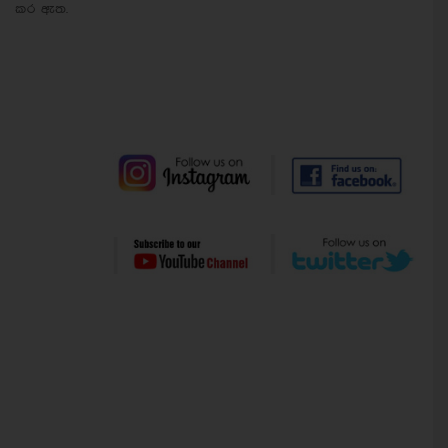
කර ඇත.