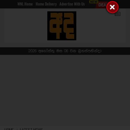
WNL Home
Home Delivery
Advertise With Us
2026 අගෝස්තු මස 06 වන බ්‍රහස්පතින්දා