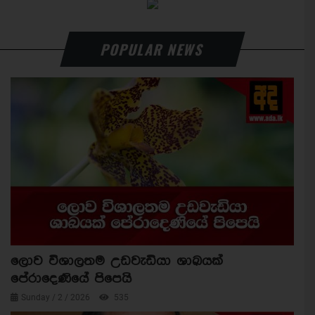
POPULAR NEWS
ලොව විශාලතම උඩවැඩියා ශාඛයක්
පේරාදෙණියේ පිපෙයි
Sunday / 2 / 2026
535