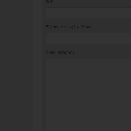
නම:
විද්‍යුත් තැපැල් ලිපිනය:
ඔබේ ප‍්‍රතිචාර: