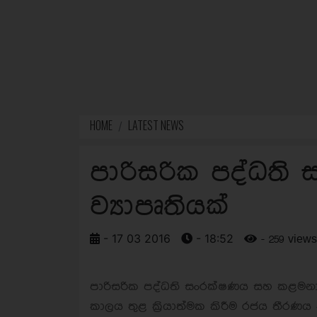
HOME
LATEST NEWS
පාරිසරික පද්ධති
ව්‍යාපෘතියක්
- 17 03 2016
- 18:52
- 259 views
පාරිසරික පද්ධති සංරක්ෂණය සහ කළමනාක
කාලය තුළ ක්‍රියාත්මක කිරීම රජය තීරණය