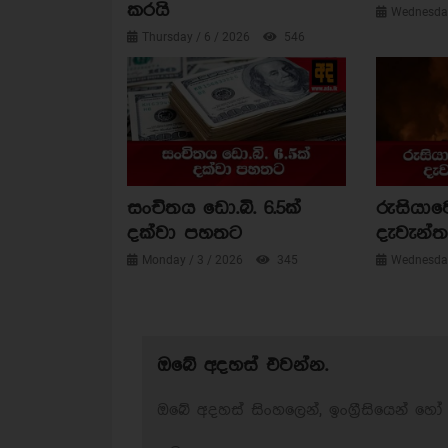
කරයි
Wednesday
Thursday / 6 / 2026
546
සංචිතය ඩො.බි. 6.5ක්
රුසියාව
දක්වා පහතට
දැවැන්ත 
Monday / 3 / 2026
345
Wednesday
ඔබේ අදහස් එවන්න.
ඔබේ අදහස් සිංහලෙන්, ඉංග්‍රීසියෙන් හෝ 