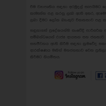
එම ව්‍යාපෘතිය සඳහා අරමුදල් සැපයීමට 
කැමැත්ත පළ කරනු ලැබ ඇති අතර, ඇමෙර
ලබා දීමට ලෝක බැංකුව එකඟතාව පළ 
හඳුනාගත් ප්‍රදේශයන්හි සංවේදි පාරිසරික
සම්බන්ධයෙන් රාජ්‍ය ආයතන සහ ජනතාව සත
සහජීවනය ඇති කිරීම සඳහා ක්‍රමවේද සකස
ආරක්ෂණය මඟින් මහජනතාව වෙත ප්‍රතිලාභ 
කිරීමට නියමිතය.