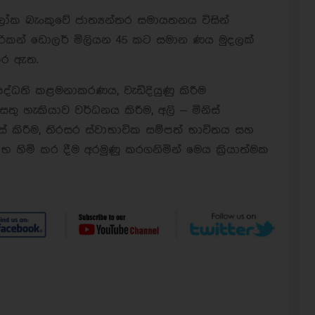
ලෝක බැංකුවේ ජාත්‍යන්තර සමායතනය විසින්
ිකන් ඩොලර් මිලියන 45 කට සමාන ණය මුදලක්
කර ඇත.
 පද්ධති කළමනාකරණය, වැඩිදියුණු කිරීම
ු හැකියාව වර්ධනය කිරීම, අලි – මිනිස්
් කිරීම, තිරසර ස්වාභාවික සම්පත් භාවිතය සහ
හිමි කර දීම අරමුණු කරගනිමින් මෙය ක්‍රියාත්මක