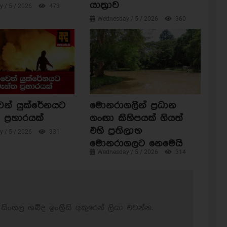
යාත්‍රාව
 / 5 / 2026
473
Wednesday / 5 / 2026
360
ෙන් යුක්රේනයට
මොනරාගලින් ප්‍රධාන
ප්‍රහාරයක්
ගංඟා කිහිපයක් ගියත්
එහි ප්‍රතිලාභ
 / 5 / 2026
331
මොනරාගලට නෙමෙයි
Wednesday / 5 / 2026
314
සිංහල ශබ්ද ඉංග්‍රීසි අකුරෙන් ලියා එවන්න.