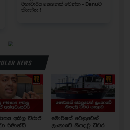
ULAR NEWS
ාත්‍ය අකිල විරාජ්
මොරිෂස් වෙනුවෙන්
වා රිමාන්ඩ්
ලංකාවේ නිපදවූ ධීවර