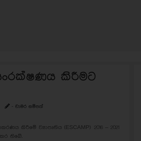
 සංරක්ෂණය කිරීමට
- චාමර සම්පත්
රණය කිරීමේ ව්‍යාපෘතිය (ESCAMP) 2016 – 2021
 කර තිබේ.