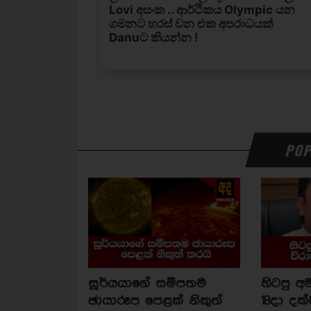
POP
සූර්යයාගේ සමීපතම
හිටපු අම
ඡායාරූප පෙළක් නිකුත්
18දා දක්