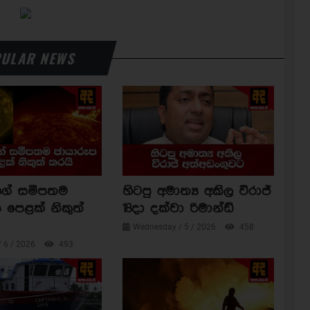
ULAR NEWS
ාගේ සමීපතම
හිටපු අමාත්‍ය අකිල විරාජ්
 පෙළක් නිකුත්
18දා දක්වා රිමාන්ඩ්
Wednesday / 5 / 2026
458
/ 6 / 2026
493