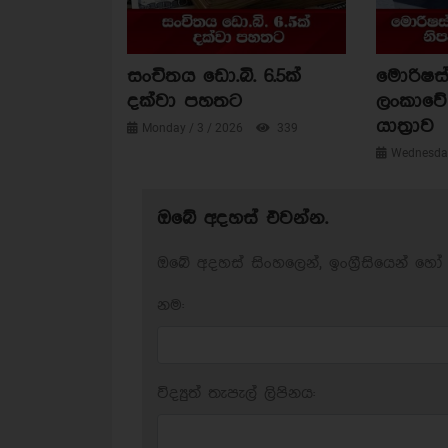
සංචිතය ඩො.බි. 6.5ක්
මොරිෂස්
දක්වා පහතට
ලංකාවේ 
යාත්‍රාව
Monday / 3 / 2026
339
Wednesday
ඔබේ අදහස් එවන්න.
ඔබේ අදහස් සිංහලෙන්, ඉංග්‍රීසියෙන් හෝ 
නම:
විද්‍යුත් තැපැල් ලිපිනය: