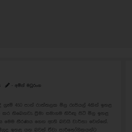
s
- අම්ත් මධුරංග
ිදි ග්‍රෑම් 450 පාන් රාත්තලක මිල රුපියල් 4කින් ඉහළ
ය කර තිබෙනවා.
ප්‍රීමා සමාගම තිරිඟු පිටි මිල ඉහළ
මය මෙම තීරණය ගෙන ඇති බවයි වාර්තා වෙන්නේ.
 මිලද ඉහළ යන බවත් ඒවා පාරිභෝගිකයන්ට