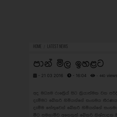
HOME
LATEST NEWS
පාන් මිල ඉහළට
- 21 03 2016
- 16:04
- 440 view
අද මධ්‍යම රාත්‍රිෙය් සිට ක්‍රියාත්මක වන පර
දැමීමට බේකරි හිමියන්ගේ සංගමය තීරණ
දැමීම හේතුවෙන් බේකරි හිමියන්ගේ සංග
මීට සමගාමීව අනෙකුත් බේකරි නිශ්පාදන