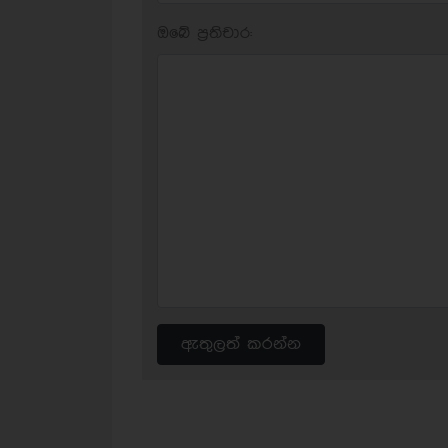
ඔබේ ප‍්‍රතිචාර:
ඇතුලත් කරන්න