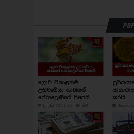
POP
ලොව විශාලතම
සූර්යය
උඩවැඩියා ශාඛයක්
ඡායාරූප
පේරාදෙණියේ පිපෙයි
කරයි
Sunday / 2 / 2026
550
Thursday 