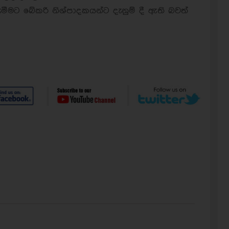
ට බේකරි නිශ්පාදකයන්ට දැනුම් දී ඇති බවත්