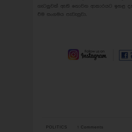
ගැටලුවක් ඇති නොවන ආකාරයට ඉහළ දැමීම
එම සංගමය පැවැසුවා.
POLITICS
1 Comments