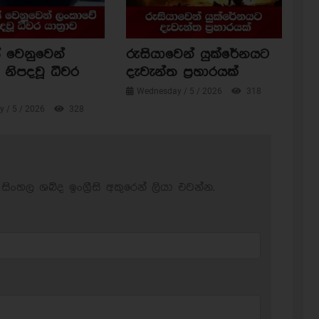
 වෙනුවෙන්
රුසියාවෙන් යුක්රේනයට
නිපදවූ ධීවර
දැවැන්ත ප්‍රහාරයක්
Wednesday / 5 / 2026
318
 / 5 / 2026
328
සිංහල ශබ්ද ඉංග්‍රීසි අකුරෙන් ලියා එවන්න.