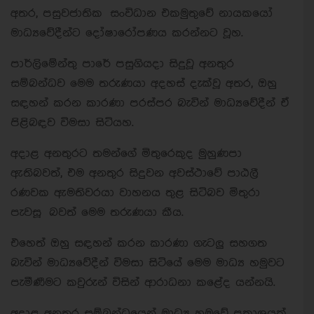
අතර, පසුවජාතික සංවිධාන එකමුතුවේ නායකයෝ
මාධ්‍යවේදීන්ට දෝෂාරෝපණය කරන්නට වූහ.
පාර්ලිමේන්තු පාරේ පසුගියදා සිදුවූ අනතුර
සම්බන්ධව මෙම තරුණයා අදහස් දැක්වූ අතර, ඔහු
සඳහන් කරන කාරණා පරස්පර බැවින් මාධ්‍යවේදීන් ඒ
පිළිබඳව විමසා සිටියහ.
අදාළ අනතුරට තමන්ගේ මිතුරෙකුද මුහුණපා
ඇතිබවත්, එම අනතුර සිදුවන අවස්ථාවේ පාඨලී
රණවක ඇමතිවරයා වාහනය තුළ සිටිබව මිතුරා
පැවසූ බවත් මෙම තරුණයා කීය.
එහෙත් ඔහු සඳහන් කරන කාරණා ගැටලු සහගත
බැවින් මාධ්‍යවේදීන් විමසා සිටියේ මෙම මාධ්‍ය හමුවට
පැමීණීමට කවුරුන් විසින් ආරාධනා කළේද යන්නයි.
අදාළ අනතුර සම්බන්ධයෙන් මාධ්‍ය හමුවේ ප්‍රකාශයක්