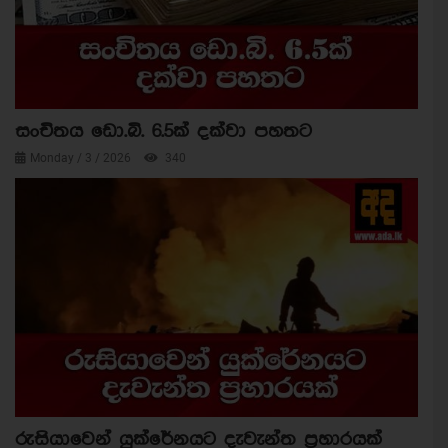
සංචිතය ඩො.බි. 6.5ක් දක්වා පහතට
Monday / 3 / 2026
340
රුසියාවෙන් යුක්රේනයට දැවැන්ත ප්‍රහාරයක්