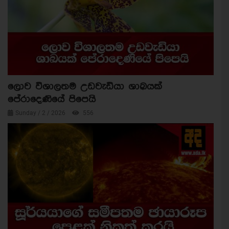
ලොව විශාලතම උඩවැඩියා ශාඛයක්
පේරාදෙණියේ පිපෙයි
Sunday / 2 / 2026
556