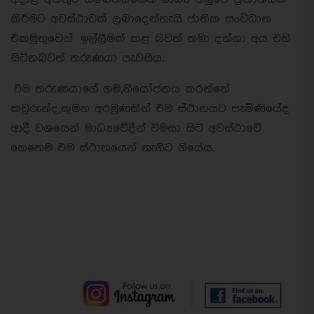
කිරීමට අවස්ථාවක් ලබාදෙන්නැයි ජාතික සංවිධාන
එකමුතුවෙන් ඉල්ලීමක් කළ බවත් තමා දන්නා අය එහි
සිටිනබවත් තරුණයා පැවසීය.
එම තරුණයාගේ ගම,නියෝජනය කරන්නේ
කවුරුන්ද,කුමන අරමුණකින් එම ස්ථානයට පැමිණියේද
ආදී වශයෙන් මාධ්‍යවේදීන් විමසා සිටි අවස්ථාවේ
හෙතෙම එම ස්ථානයෙන් නැගිට ගියේය.