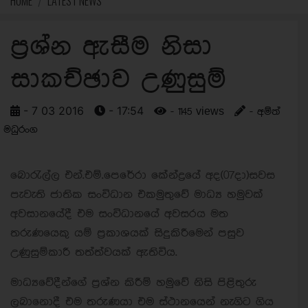
HOME
LATEST NEWS
ප්‍රශ්න ඇසීම නිසා
සාකච්ඡාව උණුසුම්
- 7 03 2016
- 17:54
- 1145 views
- අම්ත්
මධුරංග
බොරැල්ල එන්.එම්.පෙරේරා කේන්ද්‍රයේ අද(07දා)සවස
පැවැති ජාතික සංවිධාන එකමුතුවේ මාධ්‍ය හමුවක්
අවසානයේදී එම සංවිධානයේ අවසරය මත
තරුණයෙකු යම් ප්‍රකාශයක් සිදුකිරීමෙන් පසුව
උණුසුම්කාරී තත්ත්වයක් ඇතිවිය.
මාධ්‍යවේදීන්ගේ ප්‍රශ්න කිරීම් හමුවේ නිසි පිළිතුරු
ලබානොදී එම තරුණයා එම ස්ථානයෙන් නැගිට ගිය