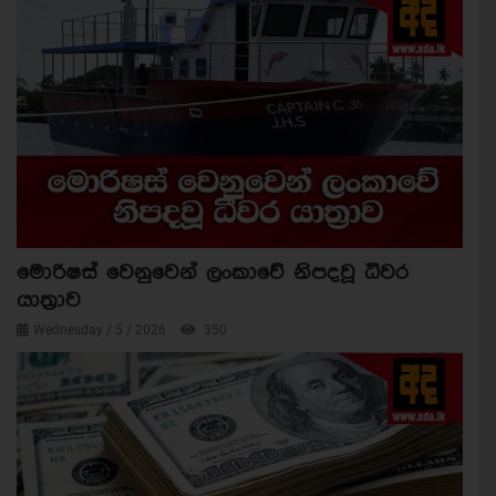
මොරිෂස් වෙනුවෙන් ලංකාවේ නිපදවූ ධීවර
යාත්‍රාව
Wednesday / 5 / 2026
350