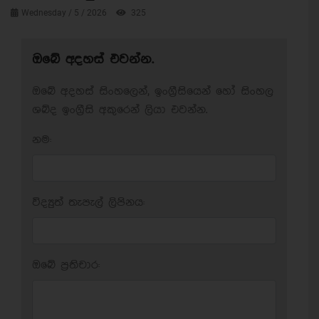
Wednesday / 5 / 2026
325
ඔබේ අදහස් එවන්න.
ඔබේ අදහස් සිංහලෙන්, ඉංග්‍රීසියෙන් හෝ සිංහල
ශබ්ද ඉංග්‍රීසි අකුරෙන් ලියා එවන්න.
නම:
විද්‍යුත් තැපැල් ලිපිනය:
ඔබේ ප‍්‍රතිචාර: