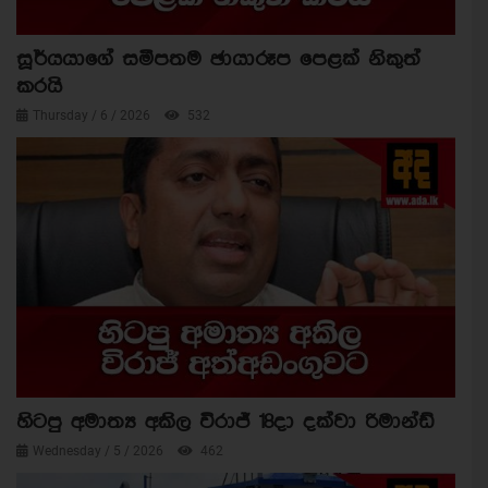
සූර්යයාගේ සමීපතම ඡායාරූප පෙළක් නිකුත්
කරයි
Thursday / 6 / 2026
532
හිටපු අමාත්‍ය අකිල විරාජ් 18දා දක්වා රිමාන්ඩ්
Wednesday / 5 / 2026
462