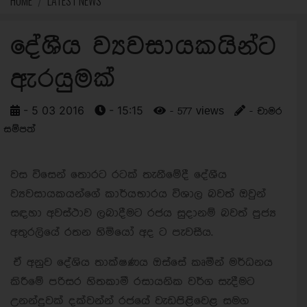
HOME
LATEST NEWS
දේශීය ව්‍යවසායකයින්ට
ඇරයුමක්
- 5 03 2016
- 15:15
- 577 views
- චාමර
සම්පත්
වස විසෙන් තොරට රටක් තැනීමේදී දේශීය
ව්‍යවසායකයන්ගේ කාර්යභාරය විශාල බවත් ඔවුන්
සඳහා අවස්ථාව ලබාදීමට රජය සුදානම් බවත් පුජ්‍ය
අතුරලියේ රතන හිමියෝ අද ට පැවසීය.
ඒ අනුව දේශිය තාක්ෂණය ඔස්සේ කෘමීන් මර්ධනය
කිරීමේ පරිසර හිතකාමී රසායනික වර්ග සැදීමට
‍උනන්දුවක් දක්වන්න් රජයේ වැඩපිළිවෙළ සමග