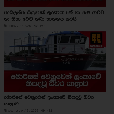
තායිලන්ත සිසුවෙක් ගුරුවරු 5ක් හා තම ආච්චි
හා සීයා වෙඩි තබා ඝාතනය කරයි
Friday / 7 / 2026
497
මොරිෂස් වෙනුවෙන් ලංකාවේ නිපදවූ ධීවර
යාත්‍රාව
Wednesday / 5 / 2026
432