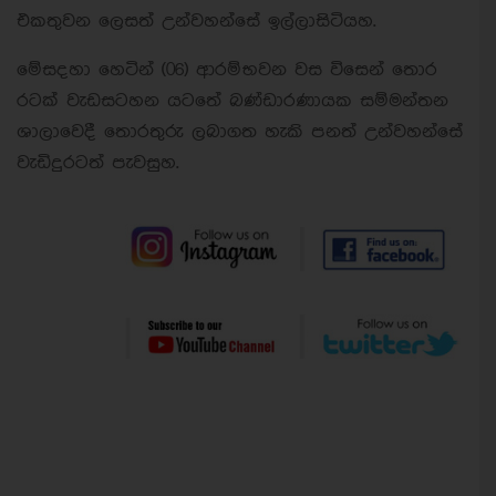
එකතුවන ලෙසත් උන්වහන්සේ ඉල්ලාසිටියහ.
මේසදහා හෙටින් (06) ආරම්භවන වස විසෙන් තොර
රටක් වැඩසටහන යටතේ බණ්ඩාරණායක සම්මන්තන
ශාලාවෙදී තොරතුරු ලබාගත හැකි පනත් උන්වහන්සේ
වැඩිදුරටත් පැවසුහ.