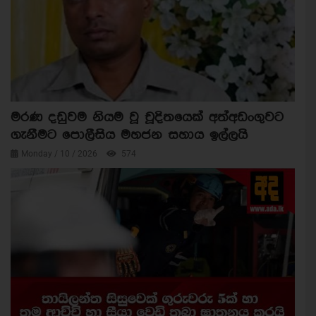
මරණ දඩුවම නියම වූ චූදිතයෙක් අත්අඩංගුවට
ගැනීමට පොලීසිය මහජන සහාය ඉල්ලයි
Monday / 10 / 2026
574