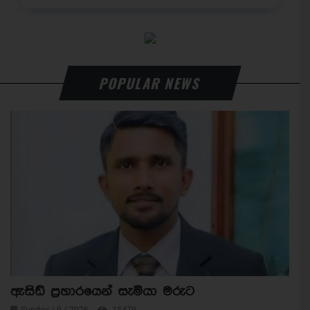
POPULAR NEWS
ඇසිඩ් ප්‍රහාරයෙන් සැමියා මරුට