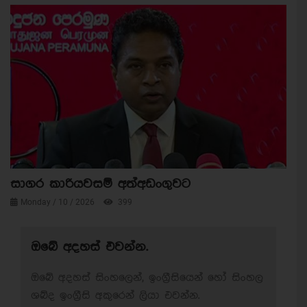
සාගර කාරියවසම් අත්අඩංගුවට
Monday / 10 / 2026
399
ඔබේ අදහස් එවන්න.
ඔබේ අදහස් සිංහලෙන්, ඉංග්‍රීසියෙන් හෝ සිංහල
ශබ්ද ඉංග්‍රීසි අකුරෙන් ලියා එවන්න.