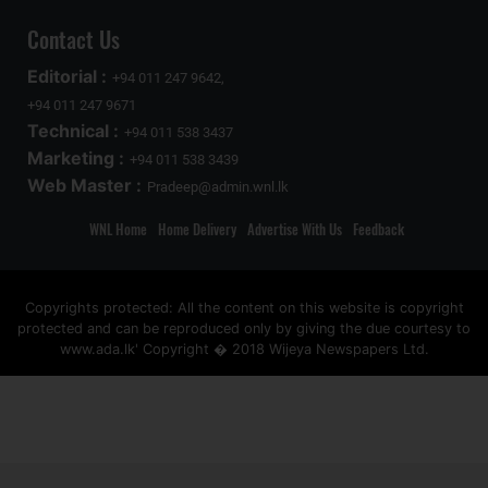
Contact Us
Editorial :
+94 011 247 9642,
+94 011 247 9671
Technical :
+94 011 538 3437
Marketing :
+94 011 538 3439
Web Master :
Pradeep@admin.wnl.lk
WNL Home
Home Delivery
Advertise With Us
Feedback
Copyrights protected: All the content on this website is copyright
protected and can be reproduced only by giving the due courtesy to
www.ada.lk' Copyright � 2018 Wijeya Newspapers Ltd.
ad space