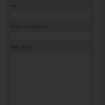
නම:
විද්‍යුත් තැපැල් ලිපිනය:
ඔබේ ප‍්‍රතිචාර: