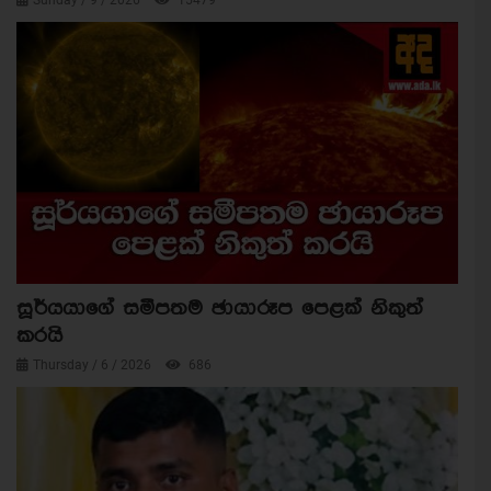
Sunday / 9 / 2026
15479
සූර්යයාගේ සමීපතම ඡායාරූප පෙළක් නිකුත්
කරයි
Thursday / 6 / 2026
686