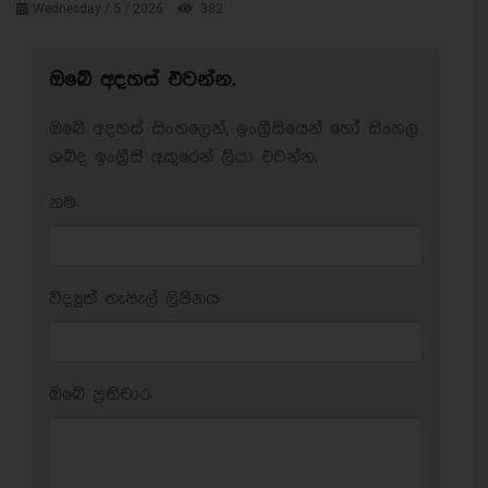
Wednesday / 5 / 2026
382
ඔබේ අදහස් එවන්න.
ඔබේ අදහස් සිංහලෙන්, ඉංග්‍රීසියෙන් හෝ සිංහල
ශබ්ද ඉංග්‍රීසි අකුරෙන් ලියා එවන්න.
නම:
විද්‍යුත් තැපැල් ලිපිනය:
ඔබේ ප‍්‍රතිචාර: