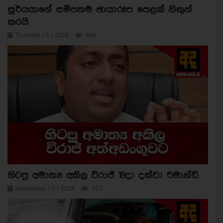
සූර්යයාගේ සමීපතම ඡායාරූප පෙළක් නිකුත්
කරයි
Thursday / 6 / 2026
664
හිටපු අමාත්‍ය අකිල විරාජ් 18දා දක්වා රිමාන්ඩ්
Wednesday / 5 / 2026
527