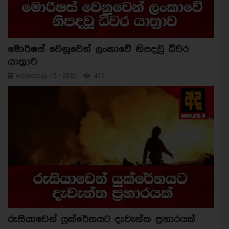
මොරිෂස් වෙනුවෙන් ලංකාවේ නිපදවූ ධීවර
යාත්‍රාව
Wednesday / 5 / 2026
419
රුසියාවෙන් යුක්රේනයට දැවැන්ත ප්‍රහාරයක්