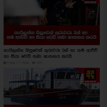
තායිලන්ත සිසුවෙක් ගුරුවරු 5ක් හා තම ආච්චි
හා සීයා වෙඩි තබා ඝාතනය කරයි
Friday / 7 / 2026
470