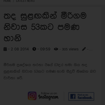
HOME
LATEST NEWS
තද සුළඟකින් මීරිගම
නිවාස 53කට පමණ
හානි
- 2 08 2014
- 09:59
- 305 views
- . .
මීරිගම ප‍්‍රදේශය හරහා ඊයේ (01දා) හමා ගිය තද
සුළඟකින් නිවාස 53කට පමණ හානි සිදුවී තිබෙන බව
වාර්තා වේ.