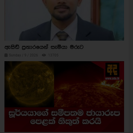
ඇසිඩ් ප්‍රහාරයෙන් සැමියා මරුට
Sunday / 9 / 2026
13705