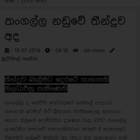
HOME
LATEST NEWS
තංගල්ල නඩුවේ තීන්දුව
අද
- 18 07 2014
- 08:18
- 525 views
-
බුද්ධිමාල් රුබේරු
තීන්දුව බැලීමට දෙරටේ තානාපති
නිලධාරීහු පැමි‍ණෙති
තංගල්ල ද නේච්ර් හෝටලයේ නත්තල් සාදයට
සහභාගී වෙමින් සිටි බ්‍රිතාන්‍ය ජාතිකයෙකු ඝාතනය
කොට ඔහුගේ පෙම්වතිය දූෂණය කළ බවට තංගල්ල
ප්‍රාදේශීය සභාවේ සභාපතිවරයා ඇතුළු 6 දෙනෙකුට
එරෙහිව නඩුවේ තීන්දුව අද (18දා) දින ප්‍රකාශයට පත්