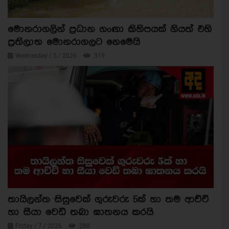
මොනරාගලින් ප්‍රධාන ගංඟා කිහිපයක් ගියත් එහි
ප්‍රතිලාභ මොනරාගලට නෙමෙයි
Wednesday / 5 / 2026
319
තායිලන්ත සිසුවෙක් ගුරුවරු 5ක් හා තම ආච්චි
හා සීයා වෙඩි තබා ඝාතනය කරයි
Friday / 7 / 2026
288