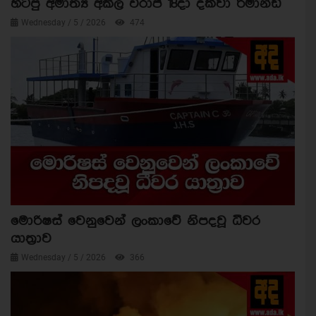
හිටපු අමාත්‍ය අකිල විරාජ් 18දා දක්වා රිමාන්ඩ්
Wednesday / 5 / 2026
474
මොරිෂස් වෙනුවෙන් ලංකාවේ නිපදවූ ධීවර
යාත්‍රාව
Wednesday / 5 / 2026
366