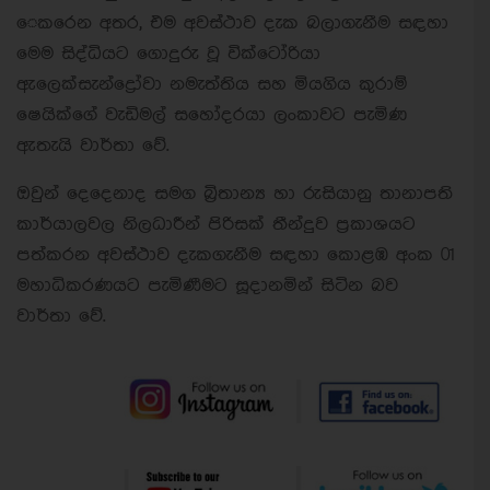
ෙකරෙන අතර, එම අවස්ථාව දැක බලාගැනීම සඳහා
මෙම සිද්ධියට ගොදුරු වූ වික්ටෝරියා
ඇලෙක්සැන්ද්‍රෝවා නමැත්තිය සහ මියගිය කුරාම්
ෂෙයික්ගේ වැඩිමල් සහෝදරයා ලංකාවට පැමිණ
ඇතැයි වාර්තා වේ.
ඔවුන් දෙදෙනාද සමග බ්‍රිතාන්‍ය හා රුසියානු තානාපති
කාර්යාලවල නිලධාරීන් පිරිසක් තීන්දුව ප්‍රකාශයට
පත්කරන අවස්ථාව දැකගැනීම සඳහා කොළඹ අංක 01
මහාධිකරණයට පැමිණීමට සූදානමින් සිටින බව
වාර්තා වේ.