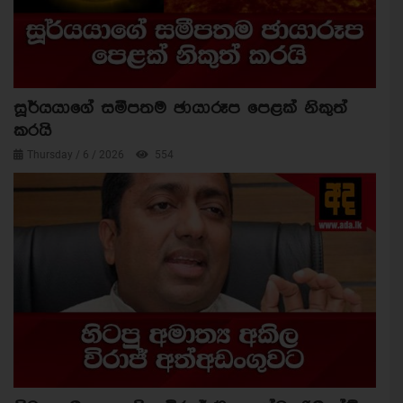
සූර්යයාගේ සමීපතම ඡායාරූප පෙළක් නිකුත්
කරයි
Thursday / 6 / 2026
554