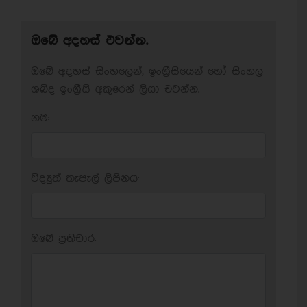
ඔබේ අදහස් එවන්න.
ඔබේ අදහස් සිංහලෙන්, ඉංග්‍රීසියෙන් හෝ සිංහල
ශබ්ද ඉංග්‍රීසි අකුරෙන් ලියා එවන්න.
නම:
විද්‍යුත් තැපැල් ලිපිනය:
ඔබේ ප‍්‍රතිචාර: