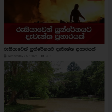
රුසියාවෙන් යුක්රේනයට දැවැන්ත ප්‍රහාරයක්
Wednesday / 5 / 2026
332