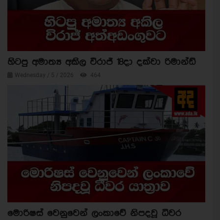
හිටපු අමාත්‍ය අකිල විරාජ් 18දා දක්වා රිමාන්ඩ්
Wednesday / 5 / 2026
464
මොරිෂස් වෙනුවෙන් ලංකාවේ නිපදවූ ධීවර