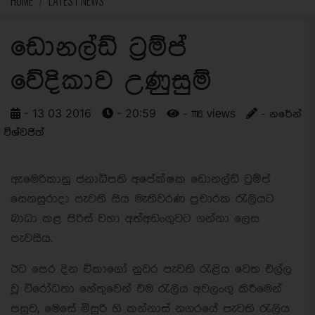
HOME
LATEST NEWS
ඩොනල්ඩ් ට්‍රම්ප්
වේදිකාව උණුසුම්
- 13 03 2016
- 20:59
- 1116 views
- නරේන්
විශ්වජිත්
ඇමෙරිකානු ජනාධිපති අපේක්ෂක ඩොනල්ඩ් ට්‍රම්ප්
සෙනසුරාදා පැවති සිය මැතිවරණ ප්‍රචාරක රැලියට
බාධා කළ පිරිස් වහා අත්අඩංගුවට ගන්නා ලෙස
පැවසීය.
ඊට පෙර දින චිකාගෝ නුවර පැවති රැළිය වෙත එල්ල
වූ විරෝධතා හේතුවෙන් එම රැලිය අවලංගු කිරීමෙන්
පසුව, මෙසේ මිසුරි හි කන්නාස් නගරයේ පැවති රැලිය