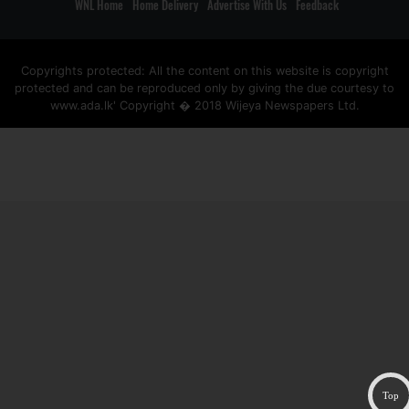
WNL Home
Home Delivery
Advertise With Us
Feedback
Copyrights protected: All the content on this website is copyright
protected and can be reproduced only by giving the due courtesy to
www.ada.lk' Copyright � 2018 Wijeya Newspapers Ltd.
ad space
Top