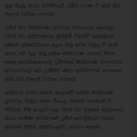
තුළ සිදුවූ බාධා කිරීම්වලදී ට්‍රම්ප් උරණ වී ඇති බව
විදෙස් වාර්තා පවසයි.
ට්‍රම්ප් සිය මැතිවරණ ප්‍රචාරක ව්‍යාපාරය අතරතුර
වරින් වර ඉදිරිපත්කළ මුස්ලිම් විරෝධී ආකල්පය
මෙසේ ප්‍රතිරෝධයක ලෙස ඔහු වෙත එල්ල වී ඇති
අතර, මේ තුළ ඔහු සමග මැතිවරණ සටනේ නිරත
සෙසු අපේක්ෂකයන්ද ට්‍රම්ප්ගේ මැතිවරණ ව්‍යාපාරය
කඩාකප්පල් කර දැමීමට මෙය අවස්ථාවක් කරගෙන
ඇති බව විදෙස් වාර්තා පවසයි.
කන්සාස් නගර නෘත්‍ය ශාලාවේ පැවති මැතිවරණ
ප්‍රචාරක රැලිය වෙත විශාල පිරිසක් සහභාගී වී
සිටියත්, එම ශාලාව තුළ වරින් වර ඔහුගේ දේශනයට
බාධා පැමිණි අවස්ථාවේ ට්‍රම්ප් පොලීසියට පවසා
ඇත්තේ ඔවුන් අත්අඩංගුවට ගන්නා ලෙසයි.