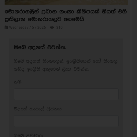
මොනරාගලින් ප්‍රධාන ගංඟා කිහිපයක් ගියත් එහි
ප්‍රතිලාභ මොනරාගලට නෙමෙයි
Wednesday / 5 / 2026
310
ඔබේ අදහස් එවන්න.
ඔබේ අදහස් සිංහලෙන්, ඉංග්‍රීසියෙන් හෝ සිංහල
ශබ්ද ඉංග්‍රීසි අකුරෙන් ලියා එවන්න.
නම:
විද්‍යුත් තැපැල් ලිපිනය:
ඔබේ ප‍්‍රතිචාර: