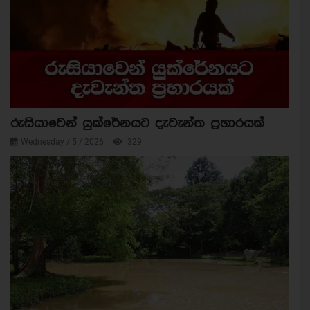
රුසියාවෙන් යුක්රේනයට දැවැන්ත ප්‍රහාරයක්
Wednesday / 5 / 2026
329