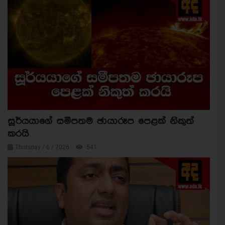
සූර්යයාගේ සමීපතම ඡායාරූප පෙළක් නිකුත්
කරයි
Thursday / 6 / 2026
541