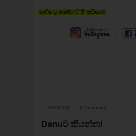
පන්නල හේමා/ටී.පී අධිකාරි
POLITICS
0 Comments