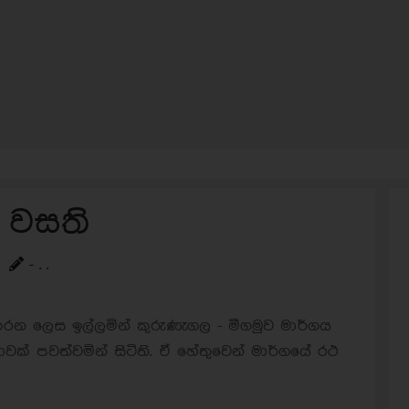
ර වසති
- . .
ිල් කරන ලෙස ඉල්ලමින් කුරුණැගල - මීගමුව මාර්ගය
ක් පවත්වමින් සිටිති. ඒ හේතුවෙන් මාර්ගයේ රථ