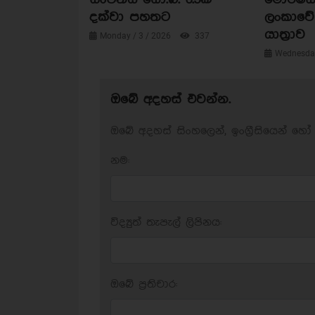
දක්වා පහතට
ලංකාවේ 
යාත්‍රාව
Monday / 3 / 2026
337
Wednesday
ඔබේ අදහස් එවන්න.
ඔබේ අදහස් සිංහලෙන්, ඉංග්‍රීසියෙන් හෝ 
නම:
විද්‍යුත් තැපැල් ලිපිනය:
ඔබේ ප‍්‍රතිචාර: