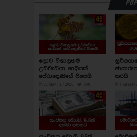
POP
ලොව විශාලතම
සූර්යය
උඩවැඩියා ශාඛයක්
ඡායාරූප
පේරාදෙණියේ පිපෙයි
කරයි
Sunday / 2 / 2026
548
Thursday 
සංචිතය ඩො.බි. 6.5ක්
මොරිෂස්