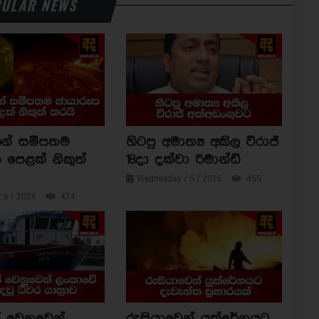
ULAR NEWS
ාගේ සමීපතම
හිටපු අමාත්‍ය අකිල විරාජ්
 පෙළක් නිකුත්
18දා දක්වා රිමාන්ඩ්
Wednesday / 5 / 2026
455
/ 6 / 2026
474
 වෙනුවෙන්
රුසියාවෙන් යුක්රේනයට