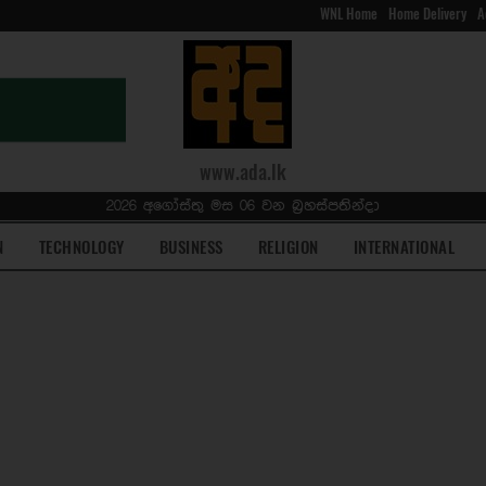
WNL Home
Home Delivery
A
www.ada.lk
2026 අගෝස්තු මස 06 වන බ්‍රහස්පතින්දා
N
TECHNOLOGY
BUSINESS
RELIGION
INTERNATIONAL