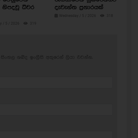
නිපදවූ ධීවර
දැවැන්ත ප්‍රහාරයක්
Wednesday / 5 / 2026
318
 / 5 / 2026
319
සිංහල ශබ්ද ඉංග්‍රීසි අකුරෙන් ලියා එවන්න.