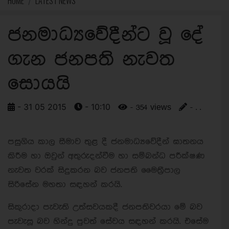
HOME
LATEST NEWS
ජනමාධ්‍යවේදීන්ට වූ දේ
ගැන ජනපති නැවත
සොයයි
- 31 05 2015
- 10:10
- 354 views
- . .
පසුගිය කාල සීමාව තුළ දී ජනමාධ්‍යවේදීන් ඝාතනය
කිරීම හා ඔවුන් අතුරුදන්වීම හා සම්බන්ධ පරීක්ෂණ
නැවත වරක් සිදුකරන බව ජනපති මෛත්‍රීපාල
සිරිසේන මහතා සඳහන් කරයි.
සිකුරාදා පැවැති උත්සවයකදී ජනපතිවරයා මේ බව
පැවැසූ බව හින්දු පුවත් සේවය සඳහන් කරයි. එසේම