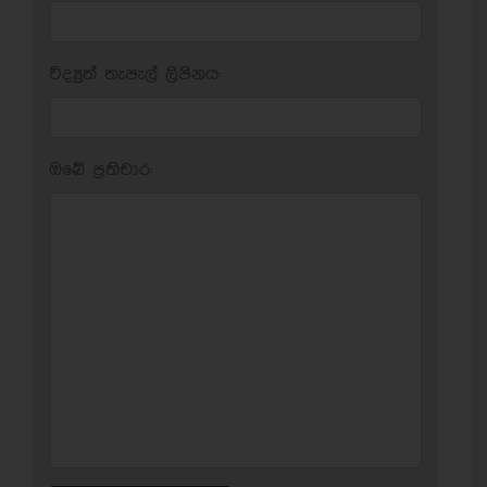
විද්‍යුත් තැපැල් ලිපිනය:
ඔබේ ප‍්‍රතිචාර: