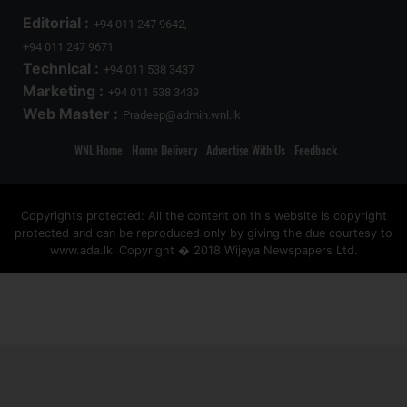
Editorial :
+94 011 247 9642,
+94 011 247 9671
Technical :
+94 011 538 3437
Marketing :
+94 011 538 3439
Web Master :
Pradeep@admin.wnl.lk
WNL Home
Home Delivery
Advertise With Us
Feedback
Copyrights protected: All the content on this website is copyright
protected and can be reproduced only by giving the due courtesy to
www.ada.lk' Copyright � 2018 Wijeya Newspapers Ltd.
ad space