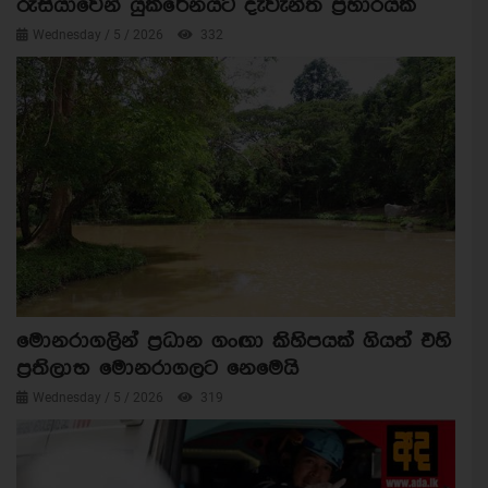
රුසියාවෙන් යුක්රේනයට දැවැන්ත ප්‍රහාරයක්
Wednesday / 5 / 2026
332
මොනරාගලින් ප්‍රධාන ගංඟා කිහිපයක් ගියත් එහි
ප්‍රතිලාභ මොනරාගලට නෙමෙයි
Wednesday / 5 / 2026
319