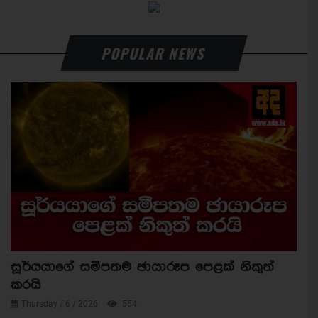
POPULAR NEWS
සූර්යයාගේ සමීපතම ඡායාරූප පෙළක් නිකුත්
කරයි
Thursday / 6 / 2026
554