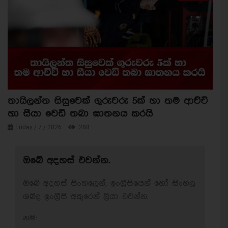
තායිලන්ත සිසුවෙක් ගුරුවරු 5ක් හා තම ආච්චි
හා සීයා වෙඩි තබා ඝාතනය කරයි
Friday / 7 / 2026
288
ඔබේ අදහස් එවන්න.
ඔබේ අදහස් සිංහලෙන්, ඉංග්‍රීසියෙන් හෝ සිංහල
ශබ්ද ඉංග්‍රීසි අකුරෙන් ලියා එවන්න.
නම: