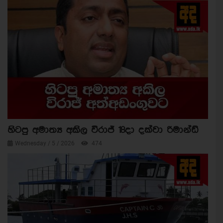
හිටපු අමාත්‍ය අකිල විරාජ් 18දා දක්වා රිමාන්ඩ්
Wednesday / 5 / 2026
474