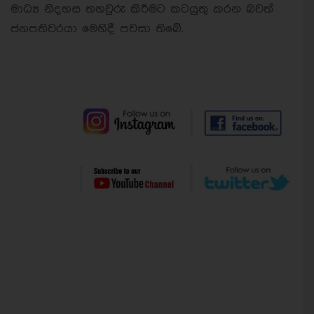
මාධ්‍ය නිදහස තහවුරු කිරීමට කටයුතු කරන බවත්
ජනපතිවරයා මෙහිදී පවසා තිබේ.