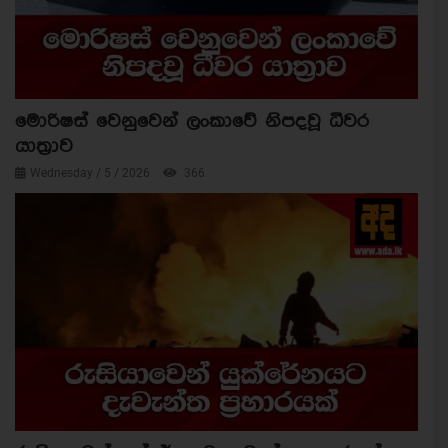
මොරිෂස් වෙනුවෙන් ලංකාවේ නිපදවූ ධීවර
යාත්‍රාව
Wednesday / 5 / 2026
366