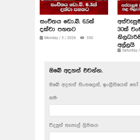
සංචිතය ඩො.බි. 6.5ක්
අස්වැසුම
දක්වා පහතට
30ක් ව
නිලධාරි
Monday / 3 / 2026
330
අල්ලයි
Saturday 
ඔබේ අදහස් එවන්න.
ඔබේ අදහස් සිංහලෙන්, ඉංග්‍රීසියෙන් හෝ 
නම:
විද්‍යුත් තැපැල් ලිපිනය: