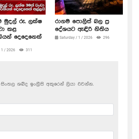
 මුදල් රු. ලක්ෂ
රාගම පොලිස් බල ප්‍ර
ංචා කළ
දේශයට ඇඳිරි නිතිය
නියන් දෙදෙනෙක්
Saturday / 1 / 2026
296
/ 1 / 2026
311
සිංහල ශබ්ද ඉංග්‍රීසි අකුරෙන් ලියා එවන්න.