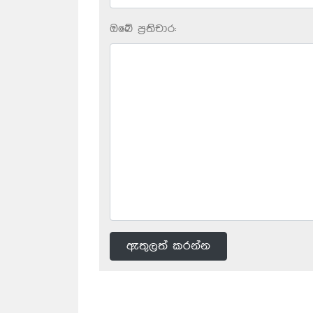
ඔබේ ප‍්‍රතිචාර:
ඇතුලත් කරන්න