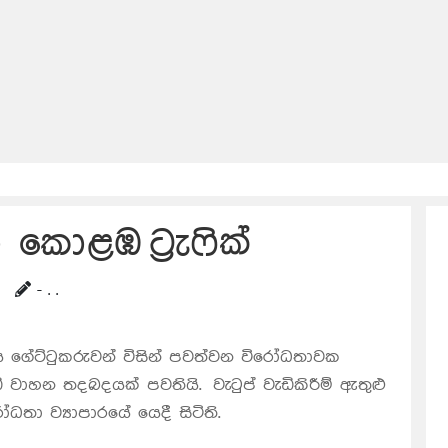
 කොළඹ ට්‍රැෆික්
- . .
රිය ගේට්ටුකරුවන් විසින් පවත්වන විරෝධතාවක
ාහන තදබදයක් පවතියි. වැටුප් වැඩිකිරීම් ඇතුළු
ෝධතා ව්‍යාපාරයේ යෙදී සිටිති.