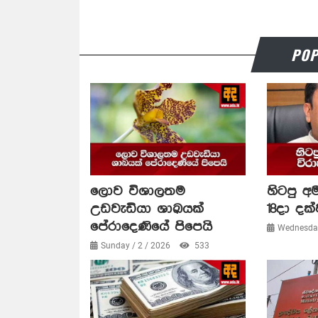
POP
ලොව විශාලතම
හිටපු අම
උඩවැඩියා ශාඛයක්
18දා දක්
පේරාදෙණියේ පිපෙයි
Wednesday
Sunday / 2 / 2026
533