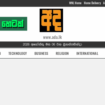
WNL Home
Home Delivery
A
www.ada.lk
2026 අගෝස්තු මස 06 වන බ්‍රහස්පතින්දා
N
TECHNOLOGY
BUSINESS
RELIGION
INTERNATIONAL