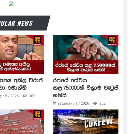
ULAR NEWS
ාත්‍ය අකිල විරාජ්
රජයේ සේවය
වා රිමාන්ඩ්
කළ 750000ක් විශ්‍රාම වැටුප්
ගනියි
 / 5 / 2026
382
Saturday / 1 / 2026
352