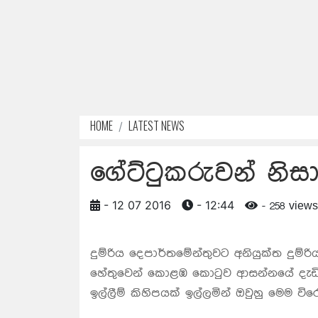
HOME
LATEST NEWS
ගේට්ටුකරුවන් නිසා
- 12 07 2016
- 12:44
- 258 views
දුම්රිය දෙපාර්තමේන්තුවට අනියුක්ත දුම්
හේතුවෙන් කොළඹ කොටුව ආසන්නයේ දැඩි ව
ඉල්ලීම් කිහිපයක් ඉල්ලමින් ඔවුහු මෙම විර