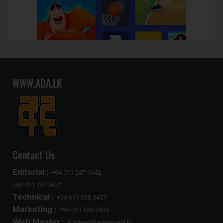
WWW.ADA.LK
Contact Us
Editorial :
+94 011 247 9642,
+94 011 247 9671
Technical :
+94 011 538 3437
Marketing :
+94 011 538 3439
Web Master :
Pradeep@admin.wnl.lk