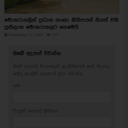
මොනරාගලින් ප්‍රධාන ගංඟා කිහිපයක් ගියත් එහි
ප්‍රතිලාභ මොනරාගලට නෙමෙයි
Wednesday / 5 / 2026
315
ඔබේ අදහස් එවන්න.
ඔබේ අදහස් සිංහලෙන්, ඉංග්‍රීසියෙන් හෝ සිංහල
ශබ්ද ඉංග්‍රීසි අකුරෙන් ලියා එවන්න.
නම:
විද්‍යුත් තැපැල් ලිපිනය: