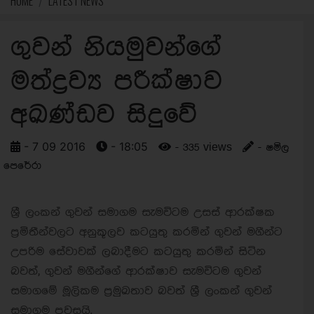
HOME
LATEST NEWS
ගුවන් නියමුවන්ගේ
මත්ද්‍රව්‍ය පරීක්ෂාව
අඛණ්ඩව සිදුවේ
- 7 09 2016
- 18:05
- 335 views
- ෂමිල
පෙරේරා
ශ්‍රී ලංකන් ගුවන් සමාගම සැමවිටම උසස් ආරක්ෂක
ප්‍රමිතීන්වලට අනුකූලව කටයුතු කරමින් ගුවන් මගීන්ට
උපරිම සේවාවක් ලබාදීමට කටයුතු කරමින් සිටින
බවත්, ගුවන් මගීන්ගේ ආරක්ෂාව සැමවිටම ගුවන්
සමාගමේ මූලිකම ප්‍රමුඛතාව බවත් ශ්‍රී ලංකන් ගුවන්
සමාගම පවසයි.