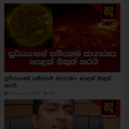
සූර්යයාගේ සමීපතම ඡායාරූප පෙළක් නිකුත්
කරයි
Thursday / 6 / 2026
549