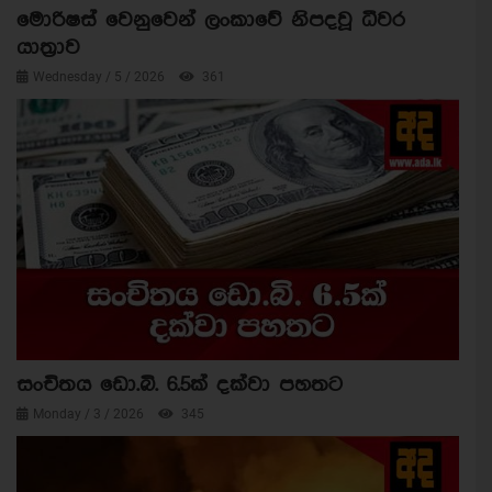
මොරිෂස් වෙනුවෙන් ලංකාවේ නිපදවූ ධීවර
යාත්‍රාව
Wednesday / 5 / 2026
361
සංචිතය ඩො.බි. 6.5ක් දක්වා පහතට
Monday / 3 / 2026
345