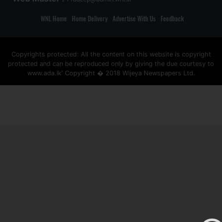
WNL Home
Home Delivery
Advertise With Us
Feedback
Copyrights protected: All the content on this website is copyright
protected and can be reproduced only by giving the due courtesy to
www.ada.lk' Copyright � 2018 Wijeya Newspapers Ltd.
ad space