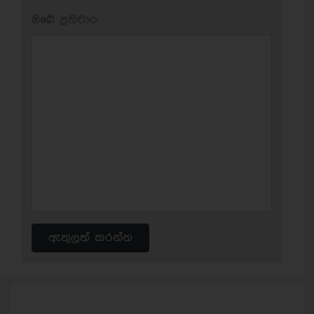
ඔබේ ප‍්‍රතිචාර:
ඇතුලත් කරන්න