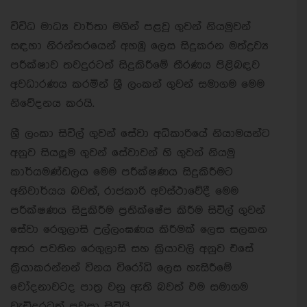
විවිධ මාධ්‍ය වාර්තා මගින් පළවූ ගුවන් නියමුවන්
සඳහා නිරන්තරයෙන් අහඹු ලෙස සිදුකරන මත්ද්‍රව්‍ය
පරීක්ෂාව තවදුරටත් සිදුකිරීමේ තීරණය පිළිබඳව
අවධාරණය කරමින් ශ්‍රී ලංකන් ගුවන් සමාගම මෙම
නිවේදනය කරයි.
ශ්‍රී ලංකා සිවිල් ගුවන් සේවා අධිකාරියේ නියාමයන්ට
අනුව සියලුම ගුවන් සේවාවන් හි ගුවන් නියමු
කාර්යමණ්ඩලය මෙම පරීක්ෂණය සිදුකිරීමට
අනිවාර්යය බවත්, රාජකාරි අවස්ථාවේදී මෙම
පරීක්ෂණය සිදුකිරීම ප්‍රතික්ෂේප කිරීම සිවිල් ගුවන්
සේවා රෙගුලාසි උල්ලංඝණය කිරීමක් ලෙස සලකන
අතර පවතින රෙගුලාසි සහ ක්‍රියාවලි අනුව එසේ
ක්‍රියාකරන්නන් විනය විරෝධි ලෙස හැසිරීමේ
චෝදනාවටද පාත්‍ර වනු ඇති බවත් එම සමාගම
වැඩිදුරටත් පවසා සිටියි.