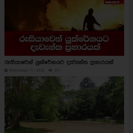
රුසියාවෙන් යුක්රේනයට දැවැන්ත ප්‍රහාරයක්
Wednesday / 5 / 2026
331