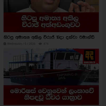
හිටපු අමාත්‍ය අකිල විරාජ් 18දා දක්වා රිමාන්ඩ්
Wednesday / 5 / 2026
474