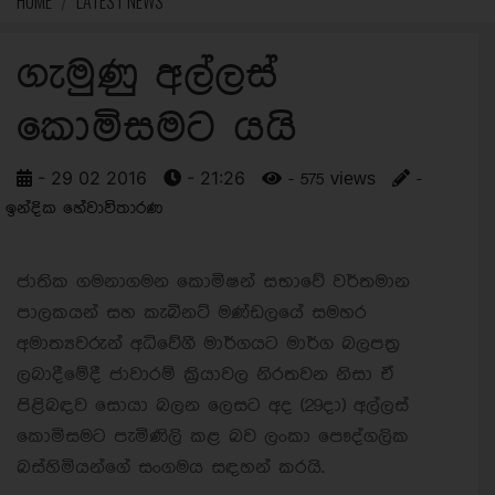
HOME
LATEST NEWS
ගැමුණු අල්ලස්
කොමිසමට යයි
- 29 02 2016
- 21:26
- 575 views
-
ඉන්දික හේවාවිතාරණ
ජාතික ගමනාගමන කොමිෂන් සභාවේ වර්තමාන
පාලකයන් සහ කැබිනට් මණ්ඩලයේ සමහර
අමාත්‍යවරුන් අධිවේගී මාර්ගයට මාර්ග බලපත්‍ර
ලබාදීමේදී ජාවාරම් ක්‍රියාවල නිරතවන නිසා ඒ
පිළිබඳව සොයා බලන ලෙසට අද (29දා) අල්ලස්
කොමිසමට පැමිණිලි කළ බව ලංකා පෞද්ගලික
බස්හිමියන්ගේ සංගමය සඳහන් කරයි.