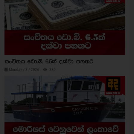
සංචිතය ඩො.බි. 6.5ක් දක්වා පහතට
Monday / 3 / 2026
339