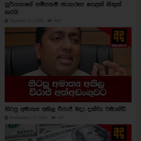
සූර්යයාගේ සමීපතම ඡායාරූප පෙළක් නිකුත්
කරයි
Thursday / 6 / 2026
489
හිටපු අමාත්‍ය අකිල විරාජ් 18දා දක්වා රිමාන්ඩ්
Wednesday / 5 / 2026
457