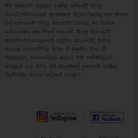
මීට අමතරව පසුගිය ආණ්ඩු සමයේදී හිටපු
ජනාධිපතිවරයාගේ ආරක්ෂක නිලධාරියෙකු සහ මාතර
බස් සමාගමේ හිටපු සභාපතිවරයෙකු හා ජාතික
ගමනාගමන කොමිෂන් සභාවේ හිටපු ක්‍රියාකාරී
අධ්‍යක්ෂවරයෙකුගෙන් පසුගිය කාලයේදී මාර්ග
බලපත්‍ර ජාවාරම්වල නිරත වී තිබෙන නිසා ඒ
පිළිබඳවද සොයාබලන ලෙසට එම පැමිණිල්ලට
ඇතුළත් කළ බවද එම සංගමයේ සභාපති ගැමුනු
විජේරත්න මහතා සඳහන් කළේය.