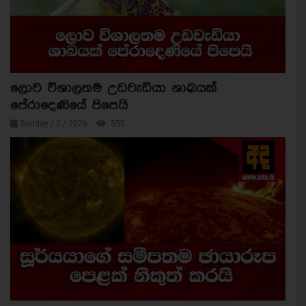
ලොව විශාලතම උඩවැඩියා ශාඛයක්
පේරාදෙණියේ පිපෙයි
Sunday / 2 / 2026
550