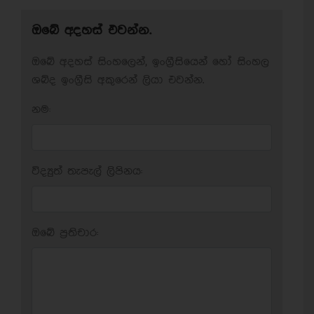
ඔබේ අදහස් එවන්න.
ඔබේ අදහස් සිංහලෙන්, ඉංග්‍රීසියෙන් හෝ සිංහල
ශබ්ද ඉංග්‍රීසි අකුරෙන් ලියා එවන්න.
නම:
විද්‍යුත් තැපැල් ලිපිනය:
ඔබේ ප‍්‍රතිචාර: