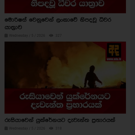
මොරිෂස් වෙනුවෙන් ලංකාවේ නිපදවූ ධීවර
යාත්‍රාව
Wednesday / 5 / 2026
327
රුසියාවෙන් යුක්රේනයට දැවැන්ත ප්‍රහාරයක්
Wednesday / 5 / 2026
318