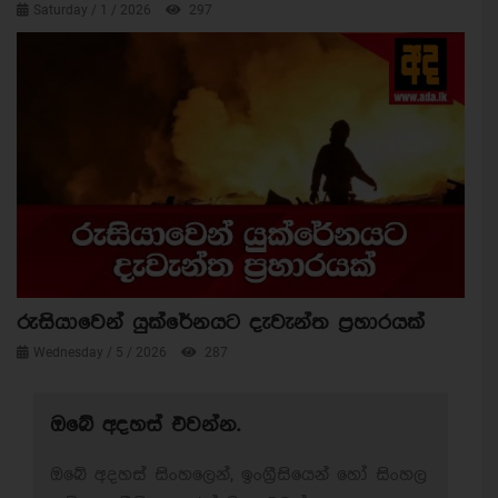
Saturday / 1 / 2026
297
රුසියාවෙන් යුක්රේනයට දැවැන්ත ප්‍රහාරයක්
Wednesday / 5 / 2026
287
ඔබේ අදහස් එවන්න.
ඔබේ අදහස් සිංහලෙන්, ඉංග්‍රීසියෙන් හෝ සිංහල