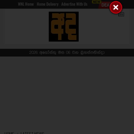
WNL Home
Home Delivery
Advertise With Us
2026 අගෝස්තු මස 06 වන බ්‍රහස්පතින්දා