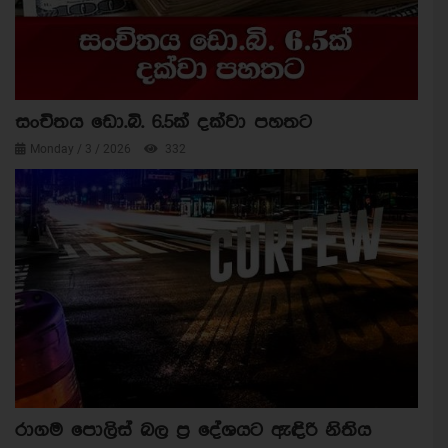
සංචිතය ඩො.බි. 6.5ක් දක්වා පහතට
Monday / 3 / 2026
332
රාගම පොලිස් බල ප්‍ර දේශයට ඇඳිරි නිතිය