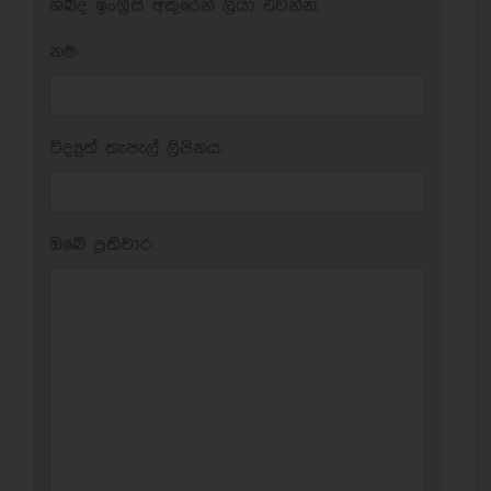
ශබ්ද ඉංග්‍රීසි අකුරෙන් ලියා එවන්න.
නම:
විද්‍යුත් තැපැල් ලිපිනය:
ඔබේ ප‍්‍රතිචාර: