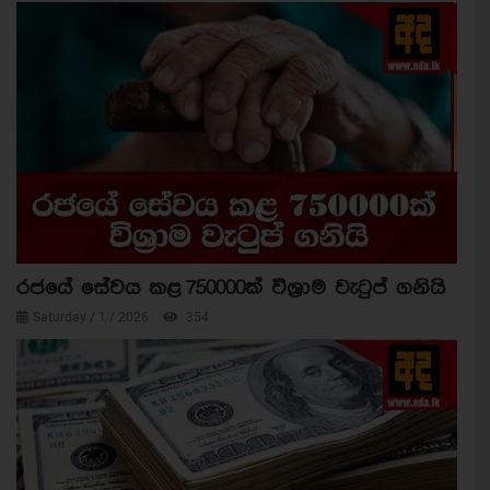
රජයේ සේවය කළ 750000ක් විශ්‍රාම වැටුප් ගනියි
Saturday / 1 / 2026
354