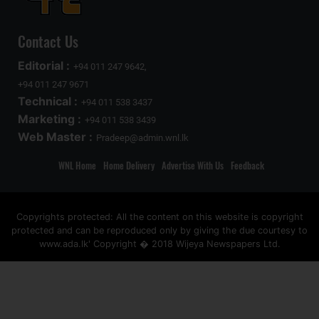
Contact Us
Editorial :
+94 011 247 9642,
+94 011 247 9671
Technical :
+94 011 538 3437
Marketing :
+94 011 538 3439
Web Master :
Pradeep@admin.wnl.lk
WNL Home
Home Delivery
Advertise With Us
Feedback
Copyrights protected: All the content on this website is copyright
protected and can be reproduced only by giving the due courtesy to
www.ada.lk' Copyright � 2018 Wijeya Newspapers Ltd.
ad space