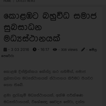
HOME
LATEST NEWS
කොළඹට බහුවිධ සමාජ
සුබසාධන
මධ්‍යස්ථානයක්
- 3 03 2016
- 16:17
- 308 views
- ෂමිල
පෙරේරා
කොළඹ දිස්ත්‍රික්කය කේන්ද්‍ර කර ගනිමින්, සමාජ
සුබසාධන මධ්‍යස්ථානයක් ස්ථාපනය කිරීමට පියවර
ගෙන තිබේ.
ළමා සුරැකුම් මධ්‍යස්ථානයක්, අක්ෂි පරීක්ෂණ
මධ්‍යස්ථානයක්, විශේෂඥ වෛද්‍ය සේවා, දන්ත