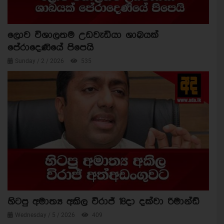
ලොව විශාලතම උඩවැඩියා ශාඛයක්
පේරාදෙණියේ පිපෙයි
Sunday / 2 / 2026
535
හිටපු අමාත්‍ය අකිල විරාජ් 18දා දක්වා රිමාන්ඩ්
Wednesday / 5 / 2026
409