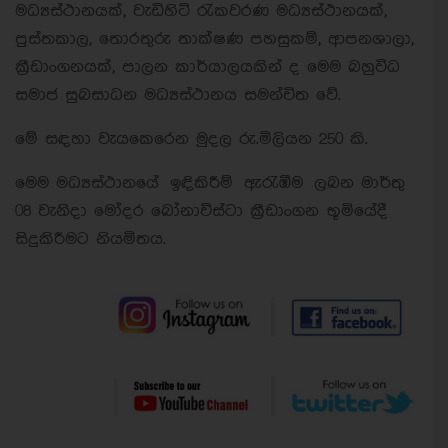
මධ්‍යස්ථානයක්, වැඩිහිටි රැකවරණ මධ්‍යස්ථානයක්,
පුස්තකාල, තොරතුරු තාක්ෂණ පහසුකම්, ආපනශාලා,
ක්‍රීඩාංගනයක්, පාලන කාර්යාලයකින් ද මෙම බහුවිධ
සමාජ සුබසාධන මධ්‍යස්ථානය සමන්විත වේ.
මේ සඳහා වැයකෙරෙන මුදල රු.මිලියන 250 කි.
මෙම මධ්‍යස්ථානයේ ඉඳිකිරීම් ඇරැඹීම ලබන මාර්තු
08 වැනිදා මෝදර බෝනාවිස්ටා ක්‍රීඩාංගන භූමියේදී
සිදුකිරීමට නියමිතය.