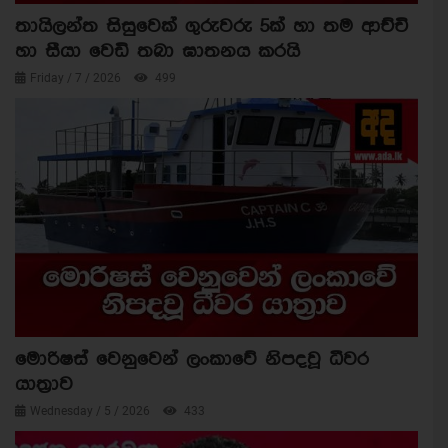
තායිලන්ත සිසුවෙක් ගුරුවරු 5ක් හා තම ආච්චි
හා සීයා වෙඩි තබා ඝාතනය කරයි
Friday / 7 / 2026
499
මොරිෂස් වෙනුවෙන් ලංකාවේ නිපදවූ ධීවර
යාත්‍රාව
Wednesday / 5 / 2026
433