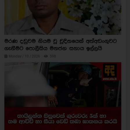
මරණ දඩුවම නියම වූ චූදිතයෙක් අත්අඩංගුවට
ගැනීමට පොලීසිය මහජන සහාය ඉල්ලයි
Monday / 10 / 2026
598