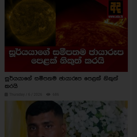
සූර්යයාගේ සමීපතම ඡායාරූප පෙළක් නිකුත්
කරයි
Thursday / 6 / 2026
686