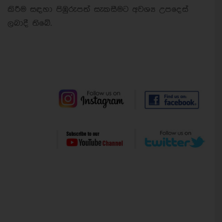
කිරීම සඳහා පිඹුරුපත් සැකසීමට අවශ්‍ය උපදෙස්
ලබාදී තිබේ.