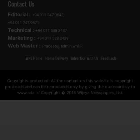
Contact Us
Editorial :
+94 011 247 9642,
+94 011 247 9671
Technical :
+94 011 538 3437
Marketing :
+94 011 538 3439
Web Master :
Pradeep@admin.wnl.lk
WNL Home
Home Delivery
Advertise With Us
Feedback
Copyrights protected: All the content on this website is copyright
protected and can be reproduced only by giving the due courtesy to
www.ada.lk' Copyright � 2018 Wijeya Newspapers Ltd.
ad space