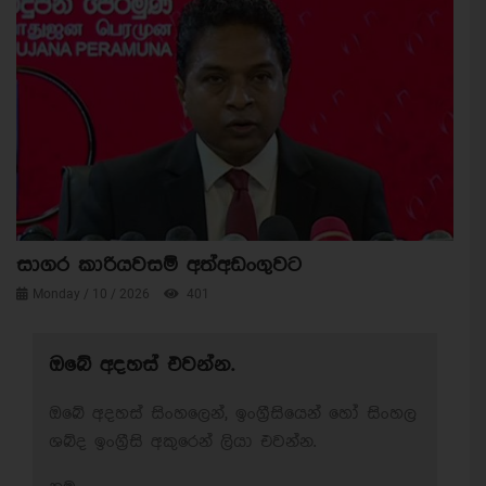
සාගර කාරියවසම් අත්අඩංගුවට
Monday / 10 / 2026
401
ඔබේ අදහස් එවන්න.
ඔබේ අදහස් සිංහලෙන්, ඉංග්‍රීසියෙන් හෝ සිංහල
ශබ්ද ඉංග්‍රීසි අකුරෙන් ලියා එවන්න.