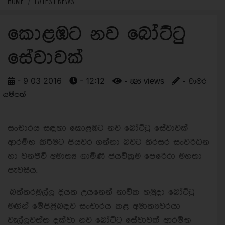
HOME
LATEST NEWS
කොළඹට නව බෝට්ටු
සේවාවක්
- 9 03 2016
- 12:12
- 826 views
- චාමර
සම්පත්
සංචාරය සඳහා කොළඹට නව බෝට්ටු සේවාවක්
ආරම්භ කිරීමට පියවර ගන්නා බවට තිරසර සංවර්ධන
හා වනජීවී අමාත්‍ය ගාමිණී ජයවික්‍රම පෙරේරා මහතා
පැවසීය.
බත්තරමුල්ල දියත උයනෙන් නාවික හමුදා බෝට්ටු
මඟින් මේපිළිබඳව සංචාරය කළ අමාත්‍යවරයා
වැල්ලවත්ත දක්වා නව බෝට්ටු සේවාවක් ආරම්භ