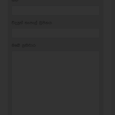
නම:
විද්‍යුත් තැපැල් ලිපිනය:
ඔබේ ප‍්‍රතිචාර: