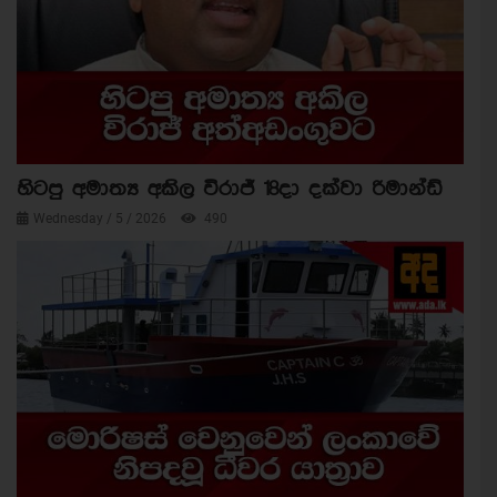
හිටපු අමාත්‍ය අකිල විරාජ් 18දා දක්වා රිමාන්ඩ්
Wednesday / 5 / 2026
490