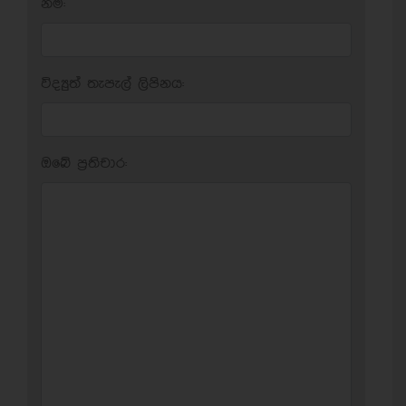
නම:
විද්‍යුත් තැපැල් ලිපිනය:
ඔබේ ප‍්‍රතිචාර: