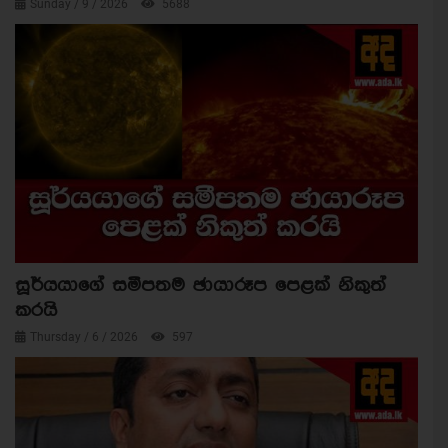
Sunday / 9 / 2026
5688
සූර්යයාගේ සමීපතම ඡායාරූප පෙළක් නිකුත්
කරයි
Thursday / 6 / 2026
597