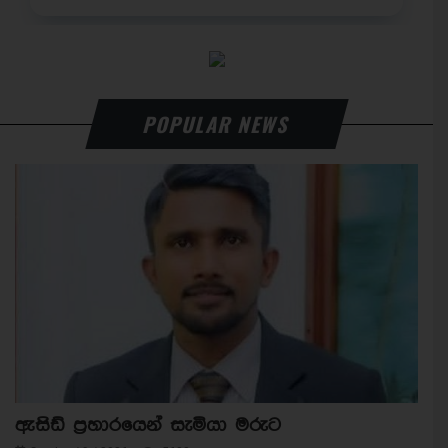
POPULAR NEWS
ඇසිඩ් ප්‍රහාරයෙන් සැමියා මරුට