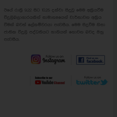
ඊයේ රාත්‍රී 9.22 සිට 10.25 දක්වා සිදුවූ මෙම අක්‍රියවීම
විදුලිබලාගාරයකින් සාමාන්‍යයෙන් වාර්තාවන අක්‍රිය
වීමක් බවත් ලේකම්වරයා පැවසීය. මෙම සිදුවීම නිසා
ජාතික විදුලි පද්ධතියට හානියක් නොවන බවද ඔහු
පැවසීය.