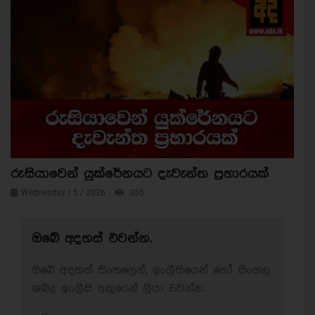
රුසියාවෙන් යුක්රේනයට දැවැන්ත ප්‍රහාරයක්
Wednesday / 5 / 2026
355
ඔබේ අදහස් එවන්න.
ඔබේ අදහස් සිංහලෙන්, ඉංග්‍රීසියෙන් හෝ සිංහල
ශබ්ද ඉංග්‍රීසි අකුරෙන් ලියා එවන්න.