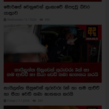
මොරිෂස් වෙනුවෙන් ලංකාවේ නිපදවූ ධීවර
යාත්‍රාව
Wednesday / 5 / 2026
386
තායිලන්ත සිසුවෙක් ගුරුවරු 5ක් හා තම ආච්චි
හා සීයා වෙඩි තබා ඝාතනය කරයි
Friday / 7 / 2026
383