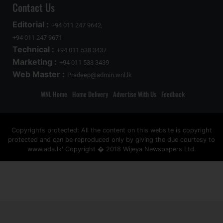
Contact Us
Editorial :
+94 011 247 9642,
+94 011 247 9671
Technical :
+94 011 538 3437
Marketing :
+94 011 538 3439
Web Master :
Pradeep@admin.wnl.lk
WNL Home
Home Delivery
Advertise With Us
Feedback
Copyrights protected: All the content on this website is copyright
protected and can be reproduced only by giving the due courtesy to
www.ada.lk' Copyright � 2018 Wijeya Newspapers Ltd.
ad space