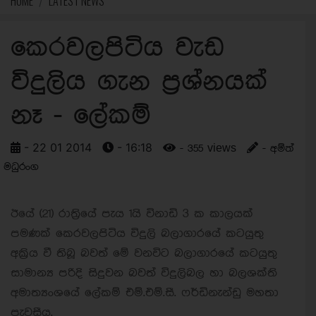
HOME
LATEST NEWS
කෙරවලපිටිය වැඩ
විදුලිය ගැන ප්‍රශ්නයක්
නෑ - ලේකම්
- 22 01 2014
- 16:18
- 355 views
- අම්ත්
මධුරංග
ඊයේ (21) රාත්‍රියේ පැය 1යි විනාඩි 3 ක කාලයක්
පමණක් කෙරවලපිටිය විදුලි බලාගාරයේ කටයුතු
අක්‍රිය වී තිබූ බවත් මේ වනවිට බලාගාරයේ කටයුතු
සාමාන්‍ය පරිදි සිදුවන බවත් විදුලිබල හා බලශක්ති
අමාත්‍යංශයේ ලේකම් එම්.එම්.සී. ෆර්ඩිනැන්ඩු මහතා
පැවසීය.