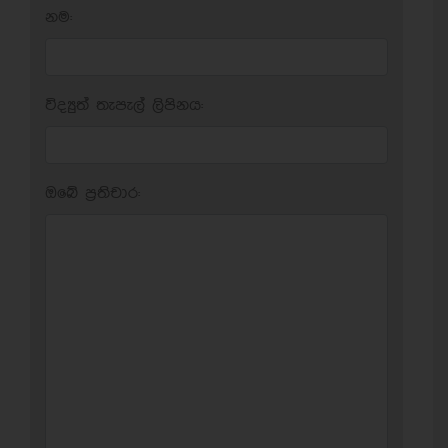
නම:
විද්‍යුත් තැපැල් ලිපිනය:
ඔබේ ප‍්‍රතිචාර: