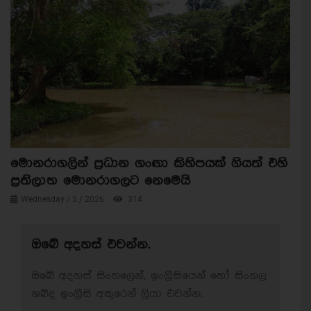
මොනරාගලින් ප්‍රධාන ගංඟා කිහිපයක් ගියත් එහි
ප්‍රතිලාභ මොනරාගලට නෙමෙයි
Wednesday / 5 / 2026
314
ඔබේ අදහස් එවන්න.
ඔබේ අදහස් සිංහලෙන්, ඉංග්‍රීසියෙන් හෝ සිංහල
ශබ්ද ඉංග්‍රීසි අකුරෙන් ලියා එවන්න.