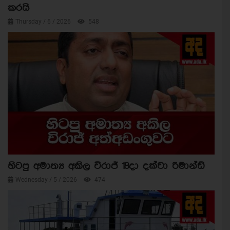
කරයි
Thursday / 6 / 2026
548
හිටපු අමාත්‍ය අකිල විරාජ් 18දා දක්වා රිමාන්ඩ්
Wednesday / 5 / 2026
474