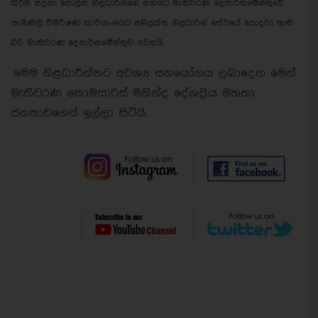
කිරීම සදහා පොලිස් නිළධාරීන්ගේ සහයට මැතිවරණ දෙපාර්තමේන්තුවේ
පැමිණිලි විමර්ෂණ කාර්යංශයට අනියුක්ත නිළධාරීන් සේවයේ යොදවා ඇති
බව මැතිවරණ දෙපාර්තමේන්තුව පවසයි.
මෙම නිළධාරීන්හට අවශ්‍ය සහයෝගය ලබාදෙන මෙන්
මැතිවරණ කොමසාරිස් මහින්ද දේශප්‍රිය මහතා
ජනතාවගෙන් ඉල්ලා සිටියි.