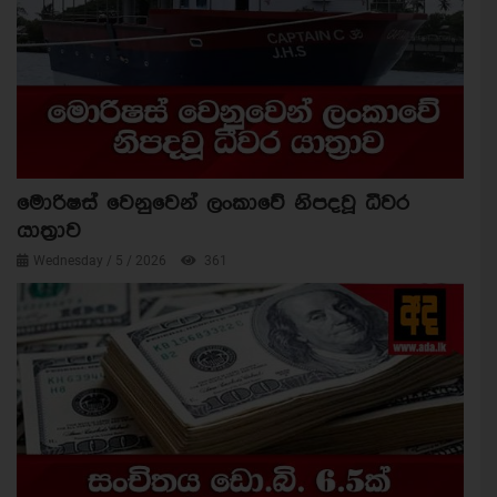
මොරිෂස් වෙනුවෙන් ලංකාවේ නිපදවූ ධීවර
යාත්‍රාව
Wednesday / 5 / 2026
361