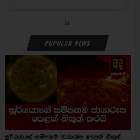
POPULAR NEWS
සූර්යයාගේ සමීපතම ඡායාරූප පෙළක් නිකුත්