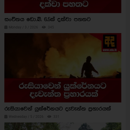
සංචිතය ඩො.බි. 6.5ක් දක්වා පහතට
Monday / 3 / 2026
345
රුසියාවෙන් යුක්රේනයට දැවැන්ත ප්‍රහාරයක්
Wednesday / 5 / 2026
331