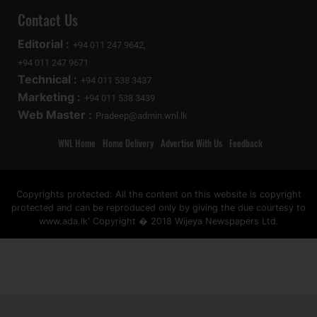
Contact Us
Editorial :
+94 011 247 9642,
+94 011 247 9671
Technical :
+94 011 538 3437
Marketing :
+94 011 538 3439
Web Master :
Pradeep@admin.wnl.lk
WNL Home
Home Delivery
Advertise With Us
Feedback
Copyrights protected: All the content on this website is copyright
protected and can be reproduced only by giving the due courtesy to
www.ada.lk' Copyright � 2018 Wijeya Newspapers Ltd.
ad space