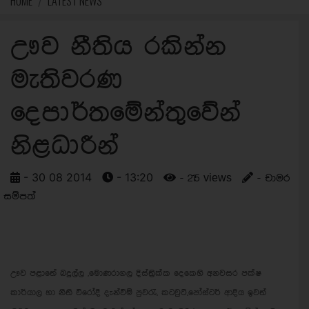
HOME
LATEST NEWS
ඌව නීතිය රකින්න
මැතිවරණ
දෙපාර්තමේන්තුවේන්
නිළධාරීන්
- 30 08 2014
- 13:20
- 215 views
- චාමර
සම්පත්
ඌව පළාතේ බදුල්ල ,මොණරාගල දිස්ත්‍රික්ක දෙකෙහි අනවසර පක්ෂ
කාර්යාල හා නීති විරෝදී දැන්වීම් පුවරැ, කටවුට්,පෝස්ටර් ආදිය ඉවත්