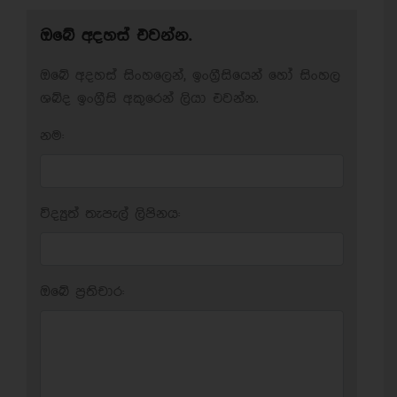
ඔබේ අදහස් එවන්න.
ඔබේ අදහස් සිංහලෙන්, ඉංග්‍රීසියෙන් හෝ සිංහල
ශබ්ද ඉංග්‍රීසි අකුරෙන් ලියා එවන්න.
නම:
විද්‍යුත් තැපැල් ලිපිනය:
ඔබේ ප‍්‍රතිචාර: