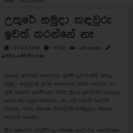
HOME
LATEST NEWS
උතුරේ හමුදා කඳවුරු
ඉවත් කරන්නේ නෑ
- 23 03 2016
- 17:52
- 430 views
-
ඉන්දික හේවාවිතාරණ
උතුරේ අවතැන් ජනතාවට ඉඩම් ලබාදීමේදී කිසිදු
හමුදා කඳවුරක් ඉවත් නොකරන බවත් කඳවුරු හා
භූමි තිබෙන ඉඩම්වලට වන්දි මුදල් ලබාදීමට කටයුතු
කරන
බව පුනුරුත්ථාපන හා යළි පදිංචි කරවීම
පිළිබඳ රාජ්‍ය අමාත්‍ය ඒ.එල්.එම්.හිස්බුල්ලා මහතා
සඳහන් කළේය.
මීට අමතරව වනජීවී සංරක්ෂණ හෝ වන සංරක්ෂණ