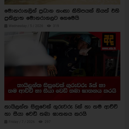
මොනරාගලින් ප්‍රධාන ගංඟා කිහිපයක් ගියත් එහි
ප්‍රතිලාභ මොනරාගලට නෙමෙයි
Wednesday / 5 / 2026
319
තායිලන්ත සිසුවෙක් ගුරුවරු 5ක් හා තම ආච්චි
හා සීයා වෙඩි තබා ඝාතනය කරයි
Friday / 7 / 2026
297