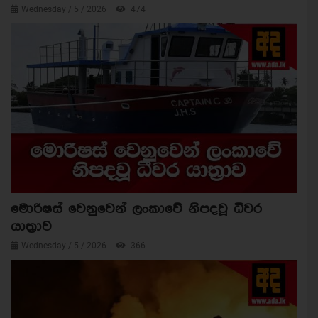
Wednesday / 5 / 2026
474
මොරිෂස් වෙනුවෙන් ලංකාවේ නිපදවූ ධීවර
යාත්‍රාව
Wednesday / 5 / 2026
366