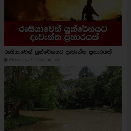
රුසියාවෙන් යුක්රේනයට දැවැන්ත ප්‍රහාරයක්
Wednesday / 5 / 2026
332