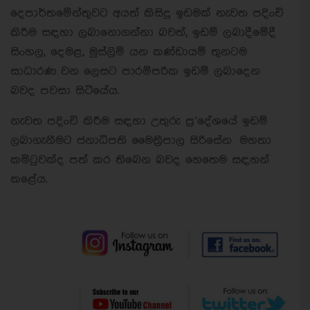
දෙපාර්තමේන්තුවට අයත් කිසිදු ඉඩමක් නැවත පදිංචි
කිරීම සඳහා ලබානොගන්නා බවත්, ඉඩම් ලබාදීමේදී
සිංහල, දෙමළ, මුස්ලිම් යන කණ්ඩායම් තුනටම
සාධාරණ වන ලෙසට පාරම්පරික ඉඩම් ලබාදෙන
බවද පවසා සිටියේය.
නැවත පදිංචි කිරීම සඳහා උතුරු ප්‍ර‘දේශයේ ඉඩම්
ලබාගැනීමට ජනාධිපති මෛත්‍රීපාල සිරිසේන මහතා
කමිටුවක්ද පත් කර තිබෙන බවද හෙතෙම සඳහන්
කළේය.