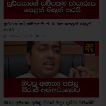
සූර්යයාගේ සමීපතම ඡායාරූප පෙළක් නිකුත්
කරයි
Thursday / 6 / 2026
556
හිටපු අමාත්‍ය අකිල විරාජ් 18දා දක්වා රිමාන්ඩ්