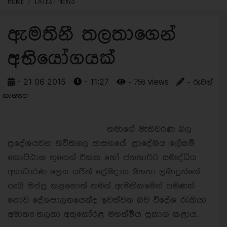
HOME
LATEST NEWS
ඇමතිනී තලතාගෙන්
අභියෝගයක්
- 21 06 2015
- 11:27
- 756 views
- රුවන්
කාශ්‍යප
තමාගේ මැතිවරණ බල
ප්‍රදේශයවන නිවිතිගල ආසනයේ ප්‍රාදේශීය ලේකම්
කොට්ඨාශ තුනෙන් එකක හෝ ජනතාවට සමෘද්ධිය
අසාධාරණ ලෙස සජිත් ප්‍රේමදාස මහතා ලබාදුන්නේ
යැයි ඔප්පු කළහොත් තමන් ඇමතිකමෙන් පමණක්
නොව දේශපාලනයෙන්ද ඉවත්වන බව විදේශ රැකියා
අමාත්‍ය තලතා අතුකෝරළ මහත්මිය ප්‍රකාශ කළාය.