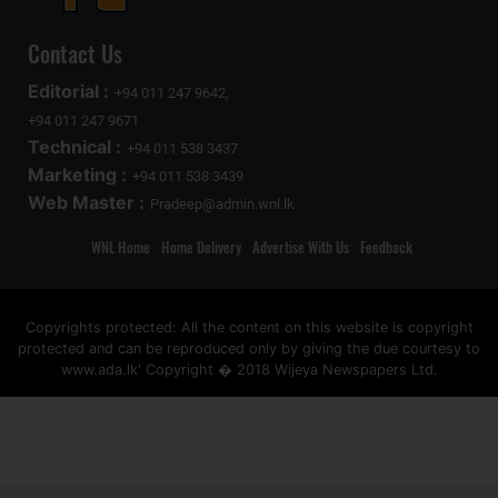
Contact Us
Editorial :
+94 011 247 9642,
+94 011 247 9671
Technical :
+94 011 538 3437
Marketing :
+94 011 538 3439
Web Master :
Pradeep@admin.wnl.lk
WNL Home
Home Delivery
Advertise With Us
Feedback
Copyrights protected: All the content on this website is copyright
protected and can be reproduced only by giving the due courtesy to
www.ada.lk' Copyright � 2018 Wijeya Newspapers Ltd.
ad space