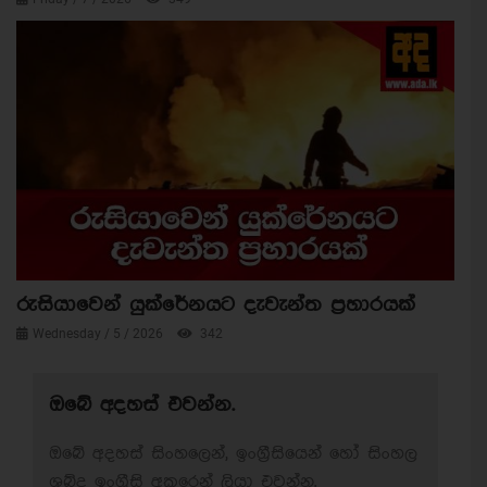
රුසියාවෙන් යුක්රේනයට දැවැන්ත ප්‍රහාරයක්
Wednesday / 5 / 2026
342
ඔබේ අදහස් එවන්න.
ඔබේ අදහස් සිංහලෙන්, ඉංග්‍රීසියෙන් හෝ සිංහල
ශබ්ද ඉංග්‍රීසි අකුරෙන් ලියා එවන්න.