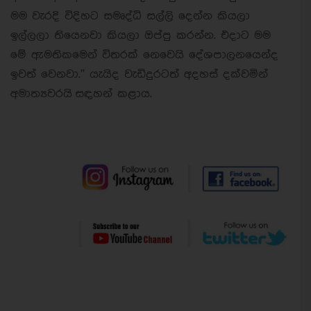
මම වැරදි විදිහට සමෘද්ධි සල්ලි දෙන්න කියලා
ඉල්ලලා තියෙනවා කියලා ඔප්පු කරන්න. එදාට මම
මේ ඇමතිකමෙන් විතරක් නෙවෙයි දේශපාලනයෙන්ද
ඉවත් වෙනවා.” යැයිද වැඩිදුරටත් අදහස් දක්වමින්
අමාත්‍යවරයි සඳහන් කළාය.