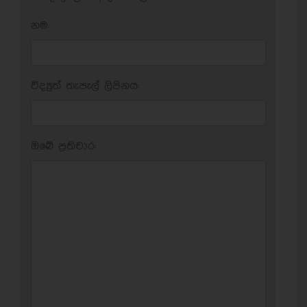
නම:
විද්‍යුත් තැපැල් ලිපිනය:
ඔබේ ප‍්‍රතිචාර: