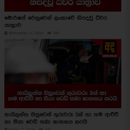
මොරිෂස් වෙනුවෙන් ලංකාවේ නිපදවූ ධීවර
යාත්‍රාව
Wednesday / 5 / 2026
380
තායිලන්ත සිසුවෙක් ගුරුවරු 5ක් හා තම ආච්චි
හා සීයා වෙඩි තබා ඝාතනය කරයි
Friday / 7 / 2026
349