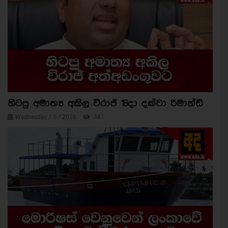
හිටපු අමාත්‍ය අකිල විරාජ් 18දා දක්වා රිමාන්ඩ්
Wednesday / 5 / 2026
481