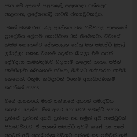
ඇය මේ අදහස් පළකළේ, පසුගියදා රත්නපුර
ඇලපාත, ප්‍රදේශයේදී පැවති ජනහමුවකදීය.
”මගේ මැතිවරණ බල ප්‍රදේශය වන නිවිතිගල ආසනයේ
ප්‍රාදේශීය ලේකම් කොට්ඨාශ 3ක් තිබෙනවා. ඒවායේ
කිසිම කෙනෙක්ට දේශපාලන හේතු මත සමෘද්ධි මුදල්
ලබාදීලා නැහැ. එහෙම දෙන්න කියලා මම සජත්
ප්‍රේමදාස ඇමතිතුමාට බලපෑම් කළෙත් නැහැ. සජිත්
ඇමතිතුමා බොහොම අවංක, නීතියට ගරුකරන ඇමති
කෙනෙක්. එතුමා කවදාවත් එහෙම අසාධාරණකම්
කරන්නේ නැහැ.
මගේ ආසනයේ, මගේ පක්ෂ.යේ අයගේ සමෘද්ධිය
කැපුවා. දෙන්න ඕනි අයට නොවෙයි සමෘද්ධි සහන
දුන්නේ. දුප්පත් අයට දුන්නෙ නෑ. නමුත් අපි ආණ්ඩුවක්
පිහිටෙව්වාට, ඒ අයගේ සමෘද්ධි අහිමි කළේ නෑ. අපේ
අයටත් අපි අසාධාරණ විදිහට දුන්නේ නෑ. පුළුවන් නම්