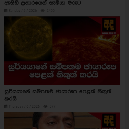
ඇසිඩ් ප්‍රහාරයෙන් සැමියා මරුට
Sunday / 9 / 2026
2400
සූර්යයාගේ සමීපතම ඡායාරූප පෙළක් නිකුත්
කරයි
Thursday / 6 / 2026
577