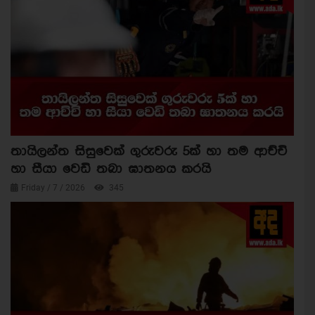
තායිලන්ත සිසුවෙක් ගුරුවරු 5ක් හා තම ආච්චි
හා සීයා වෙඩි තබා ඝාතනය කරයි
Friday / 7 / 2026
345