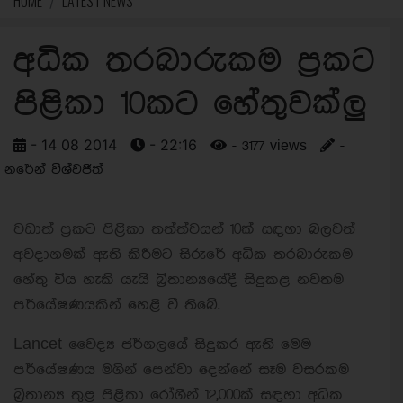
HOME
LATEST NEWS
අධික තරබාරුකම ප්‍රකට
පිළිකා 10කට හේතුවක්ලු
- 14 08 2014
- 22:16
- 3177 views
-
නරේන් විශ්වජිත්
වඩාත් ප්‍රකට පිළිකා තත්ත්වයන් 10ක් සඳහා බලවත්
අවදානමක් ඇති කිරීමට සිරුරේ අධික තරබාරුකම
හේතු විය හැකි යැයි බ්‍රිතාන්‍යයේදී සිදුකළ නවතම
පර්යේෂණයකින් හෙළි වී තිබේ.
Lancet වෛද්‍ය ජර්නලයේ සිදුකර ඇති මෙම
පර්යේෂණය මගින් පෙන්වා දෙන්නේ සෑම වසරකම
බ්‍රිතාන්‍ය තුළ පිළිකා රෝගීන් 12,000ක් සඳහා අධික