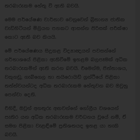
තරබාරුකම හේතු වී ඇති බවයි.
මෙම පර්යේෂණ වාර්තාව වෙනුවෙන් බ්‍රිතාන්‍ය ජාතික
වැඩිහිටියන් මිලියන පහකට ආසන්න පිරිසක් පරීක්ෂා
කොට ඇති බව කියයි.
මේ පර්යේෂණය සිදුකළ විද්‍යාඥයන් පවසන්නේ
ගර්භාශයේ පිළිකා ඇතිවීමේ ඉහළම බලපෑමක් අධික
තරබාරුකමින් ඇති කරන බවයි. එමෙන්ම, පිත්තාශය,
වකුගඩු, ගැබ්ගෙල හා තයිරොයිඩ් ග්‍රන්ථියේ පිළිකා
තත්ත්වයන්ටද අධික තරබාරුකම හේතුවන බව ඔවුහු
පෙන්වා දෙති.
එහිදී, ඔවුන් අනතුරු අඟවන්නේ ගෝලීය වශයෙන්
පැතිර යන අධික තරබාරුකම වර්ධනය වූයේ නම්, ඒ
සමග පිළිකා වැළඳීමේ ප්‍රතිශතයද ඉහළ යා හැකි
බවයි.