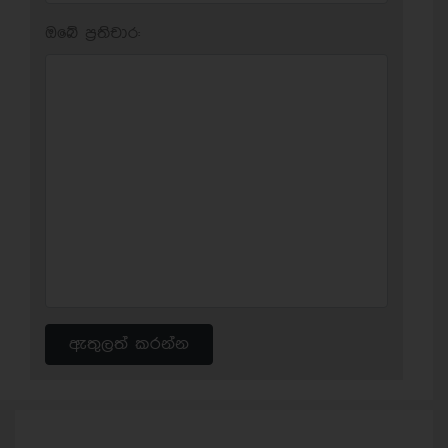
ඔබේ ප‍්‍රතිචාර:
ඇතුලත් කරන්න