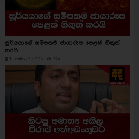
සූර්යයාගේ සමීපතම ඡායාරූප පෙළක් නිකුත්
කරයි
Thursday / 6 / 2026
574