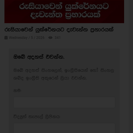
රුසියාවෙන් යුක්රේනයට දැවැන්ත ප්‍රහාරයක්
Wednesday / 5 / 2026
341
ඔබේ අදහස් එවන්න.
ඔබේ අදහස් සිංහලෙන්, ඉංග්‍රීසියෙන් හෝ සිංහල
ශබ්ද ඉංග්‍රීසි අකුරෙන් ලියා එවන්න.
නම:
විද්‍යුත් තැපැල් ලිපිනය: