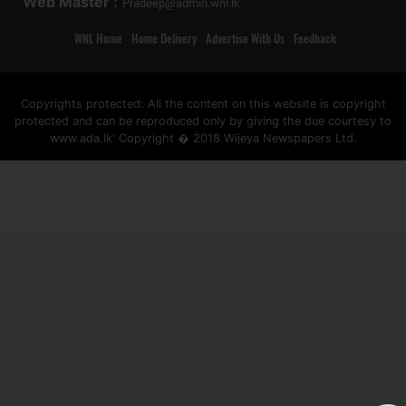
Web Master :
Pradeep@admin.wnl.lk
WNL Home
Home Delivery
Advertise With Us
Feedback
Copyrights protected: All the content on this website is copyright
protected and can be reproduced only by giving the due courtesy to
www.ada.lk' Copyright � 2018 Wijeya Newspapers Ltd.
ad space