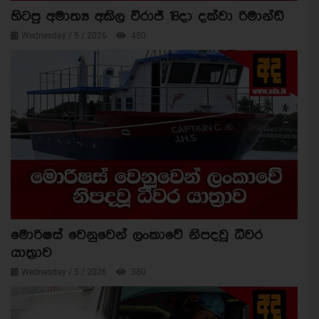
හිටපු අමාත්‍ය අකිල විරාජ් 18දා දක්වා රිමාන්ඩ්
Wednesday / 5 / 2026
480
මොරිෂස් වෙනුවෙන් ලංකාවේ නිපදවූ ධීවර
යාත්‍රාව
Wednesday / 5 / 2026
380