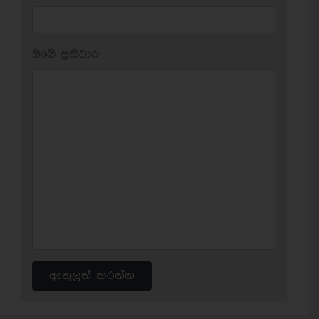
ඔබේ ප‍්‍රතිචාර:
ඇතුලත් කරන්න