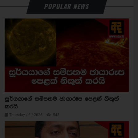
POPULAR NEWS
සූර්යයාගේ සමීපතම ඡායාරූප පෙළක් නිකුත්
කරයි
Thursday / 6 / 2026
543