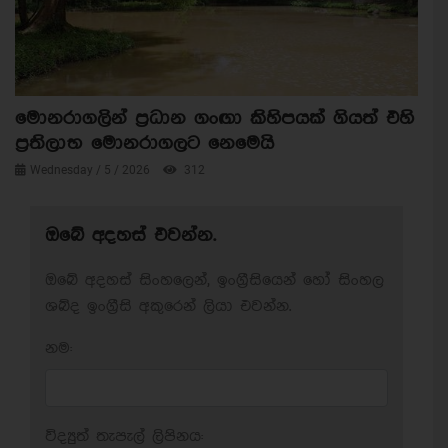
මොනරාගලින් ප්‍රධාන ගංඟා කිහිපයක් ගියත් එහි
ප්‍රතිලාභ මොනරාගලට නෙමෙයි
Wednesday / 5 / 2026
312
ඔබේ අදහස් එවන්න.
ඔබේ අදහස් සිංහලෙන්, ඉංග්‍රීසියෙන් හෝ සිංහල
ශබ්ද ඉංග්‍රීසි අකුරෙන් ලියා එවන්න.
නම:
විද්‍යුත් තැපැල් ලිපිනය: