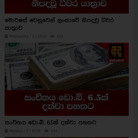
මොරිෂස් වෙනුවෙන් ලංකාවේ නිපදවූ ධීවර
යාත්‍රාව
Wednesday / 5 / 2026
353
සංචිතය ඩො.බි. 6.5ක් දක්වා පහතට
Monday / 3 / 2026
344