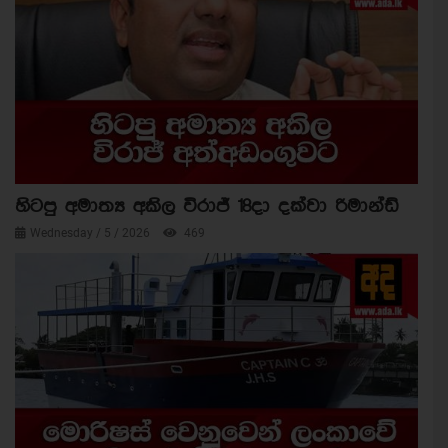
හිටපු අමාත්‍ය අකිල විරාජ් 18දා දක්වා රිමාන්ඩ්
Wednesday / 5 / 2026
469