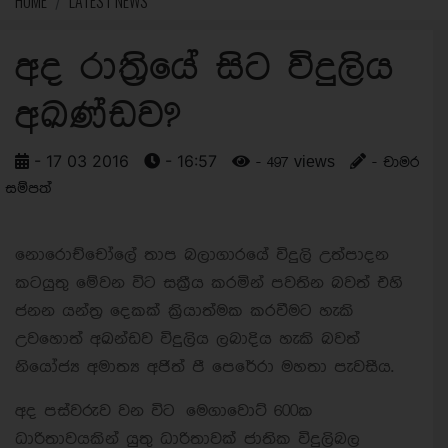
HOME
LATEST NEWS
අද රාත්‍රියේ සිට විදුලිය
අඛණ්ඩව?
- 17 03 2016
- 16:57
- 497 views
- චාමර
සම්පත්
නොරොච්චෝලේ තාප බලාගාරයේ විදුලි උත්පාදන
කටයුතු මේවන විට සක්‍රීය කරමින් පවතින බවත් එහි
ජනන යන්ත්‍ර දෙකක් ක්‍රියාත්මක කරවීමට හැකි
උවහොත් අඛන්ඩව විදුලිය ලබාදිය හැකි බවත්
නියෝජ්‍ය අමාත්‍ය අජිත් පී පෙරේරා මහතා පැවසීය.
අද පස්වරුව වන විට මෙගාවොට් 600ක
ධාරිතාවයකින් යුතු ධාරිතාවක් ජාතික විදුලිබල