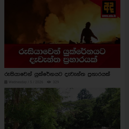
රුසියාවෙන් යුක්රේනයට දැවැන්ත ප්‍රහාරයක්
Wednesday / 5 / 2026
329