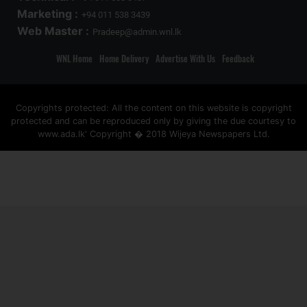
Marketing :
+94 011 538 3439
Web Master :
Pradeep@admin.wnl.lk
WNL Home
Home Delivery
Advertise With Us
Feedback
Copyrights protected: All the content on this website is copyright
protected and can be reproduced only by giving the due courtesy to
www.ada.lk' Copyright � 2018 Wijeya Newspapers Ltd.
ad space