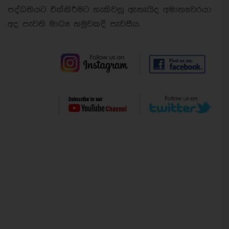
පද්ධතියට එක්කිරීමට හැකිවනු ඇතැයිද අමාත්‍යවරයා
අද පැවති මාධ්‍ය හමුවකදී පැවසීය.