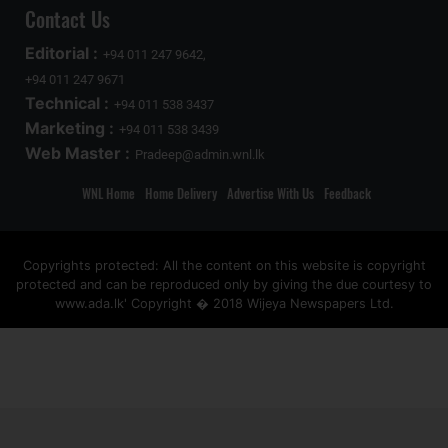
Contact Us
Editorial :
+94 011 247 9642,
+94 011 247 9671
Technical :
+94 011 538 3437
Marketing :
+94 011 538 3439
Web Master :
Pradeep@admin.wnl.lk
WNL Home
Home Delivery
Advertise With Us
Feedback
Copyrights protected: All the content on this website is copyright
protected and can be reproduced only by giving the due courtesy to
www.ada.lk' Copyright � 2018 Wijeya Newspapers Ltd.
ad space