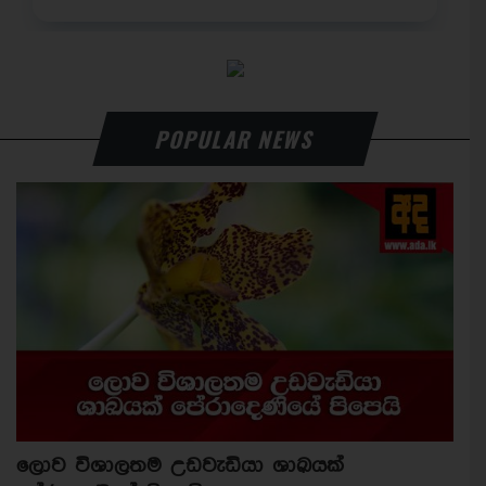
POPULAR NEWS
ලොව විශාලතම උඩවැඩියා ශාඛයක්