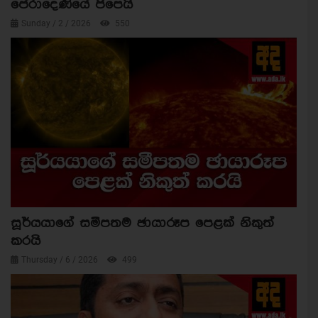
පේරාදෙණියේ පිපෙයි
Sunday / 2 / 2026
550
සූර්යයාගේ සමීපතම ඡායාරූප පෙළක් නිකුත්
කරයි
Thursday / 6 / 2026
499