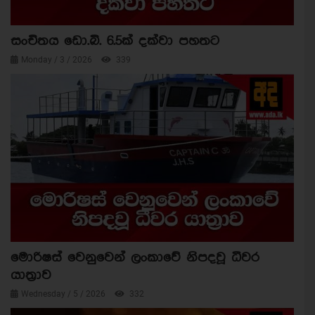
සංචිතය ඩො.බි. 6.5ක් දක්වා පහතට
Monday / 3 / 2026
339
මොරිෂස් වෙනුවෙන් ලංකාවේ නිපදවූ ධීවර
යාත්‍රාව
Wednesday / 5 / 2026
332