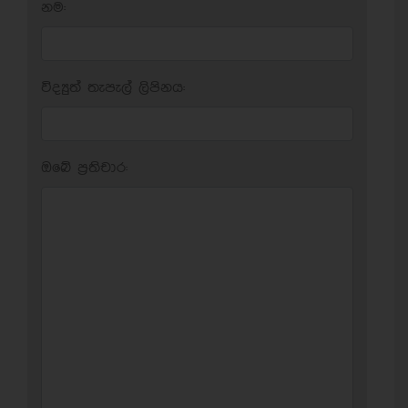
නම:
විද්‍යුත් තැපැල් ලිපිනය:
ඔබේ ප‍්‍රතිචාර: