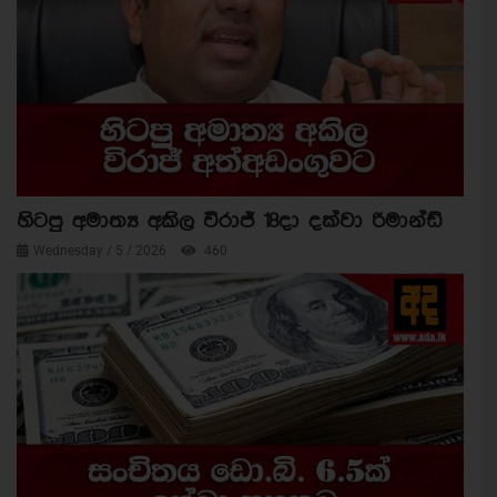
හිටපු අමාත්‍ය අකිල විරාජ් 18දා දක්වා රිමාන්ඩ්
Wednesday / 5 / 2026
460