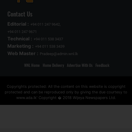
Contact Us
Editorial :
+94 011 247 9642,
+94 011 247 9671
Technical :
+94 011 538 3437
Marketing :
+94 011 538 3439
Web Master :
Pradeep@admin.wnl.lk
WNL Home
Home Delivery
Advertise With Us
Feedback
Copyrights protected: All the content on this website is copyright
protected and can be reproduced only by giving the due courtesy to
www.ada.lk' Copyright � 2018 Wijeya Newspapers Ltd.
ad space