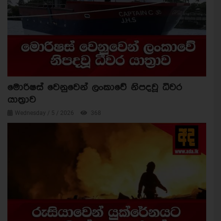
මොරිෂස් වෙනුවෙන් ලංකාවේ නිපදවූ ධීවර
යාත්‍රාව
Wednesday / 5 / 2026
368