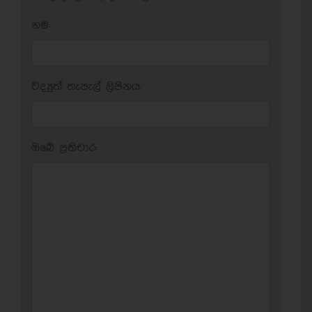
නම:
විද්‍යුත් තැපැල් ලිපිනය:
ඔබේ ප‍්‍රතිචාර: