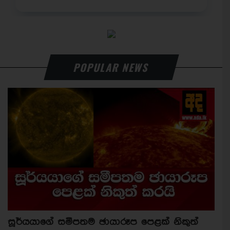
POPULAR NEWS
සූර්යයාගේ සමීපතම ඡායාරූප පෙළක් නිකුත්