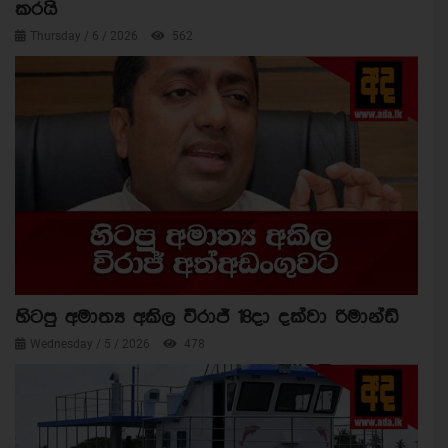
කරයි
Thursday / 6 / 2026
562
හිටපු අමාත්‍ය අකිල විරාජ් 18දා දක්වා රිමාන්ඩ්
Wednesday / 5 / 2026
478