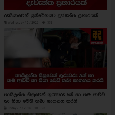
රුසියාවෙන් යුක්රේනයට දැවැන්ත ප්‍රහාරයක්
Wednesday / 5 / 2026
333
තායිලන්ත සිසුවෙක් ගුරුවරු 5ක් හා තම ආච්චි
හා සීයා වෙඩි තබා ඝාතනය කරයි
Friday / 7 / 2026
323