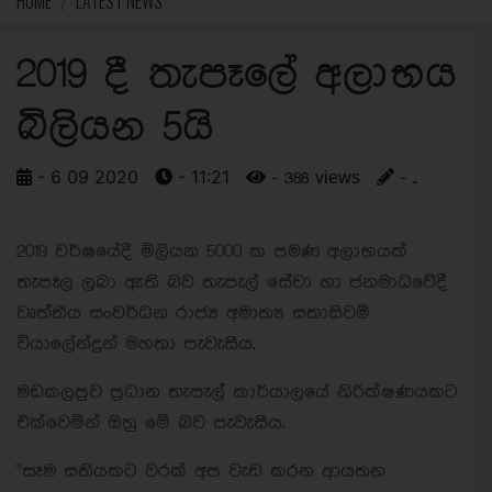
HOME
LATEST NEWS
2019 දී තැපෑලේ අලාභය
බිලියන 5යි
- 6 09 2020
- 11:21
- 388 views
- ..
2019 වර්ෂයේදී මිලියන 5000 ක පමණ අලාභයක්
තැපෑල ලබා ඇති බව තැපැල් සේවා හා ජනමාධවේදී
වෘත්තීය සංවර්ධන රාජ්‍ය අමාත්‍ය සතාසිවම්
වියාලේන්ද්‍රන් මහතා පැවැසීය.
මඩකලපුව ප්‍රධාන තැපැල් කාර්යාලයේ නිරික්ෂණයකට
එක්වෙමින් ඔහු මේ බව පැවැසීය.
"සෑම සතියකට වරක් අප වැඩ කරන ආයතන