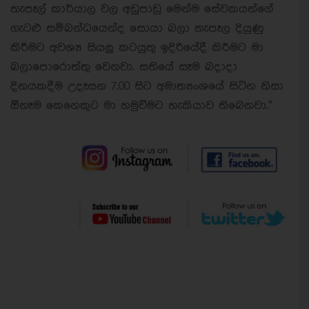
තැපෑල් කාර්යාල වල අඩුපාඩු මෙන්ම සේවකයන්ගේ
ගැටළු සම්බන්ධයෙන්ද සොයා බලා තැපෑල දියුණු
කිරීමට අවශ්‍ය සියලු කටයුතු ඉදිරියේදී කිරීමට මා
බලාපොරොත්තු වෙනවා. සතියේ සෑම බදාදා
දිනයකදීම උදෑසන 7.00 සිට අමාත්‍යංශයේ සිටින නිසා
ඕනෑම කෙනෙකුට මා හමුවීමට හැකියාව තිබෙනවා.”