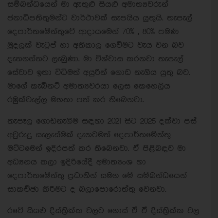
සම්බන්ධයෙන් මා ඇතුළු සියළු අමාත්‍යවරුන්
ජනාධිපතිතුමන්ට වාර්ථාවක් සැපයිය යුතුයි. තැපැල්
දෙපාර්තමේන්තුවේ ආදායමෙන් 70% , 80% පමණ
මුදලක් වැටුප් හා අතිකාල ගෙවීමට වැය වන බව
දැනගන්නට ලැබුණා. මා විශ්වාස කරනවා තැපැල්
සේවාව ඉතා විධිමත් අයුරින් ගොඩ නැගිය යුතු බව.
මාගේ කැබිනට් අමාත්‍යවරයා ලෙස කෙහෙලිය
රඹුක්වැල්ල මහතා පත් කර තිබෙනවා.
තැපෑල ගොඩනැගීම සඳහා 2021 සිට 2025 දක්වා පස්
අවුරුදු සැලැස්මක් දැනටමත් දෙපාර්තමේන්තු
මට්ටමෙන් ඉදිරපත් කර තිබෙනවා. ඒ පිළිබඳව මා
අධ්‍යනය කලා ඉදිරියේදී අමාත්‍යංශ හා
දෙපාර්තමේන්තු ප්‍රධානින් සමග මේ සම්බන්ධයෙන්
සාකච්ඡා කිරීමට ද බලාපොරොත්තු වෙනවා.
රටේ සියළු දිස්ත්‍රික්ක වලට ගොස් ඒ ඒ දිස්ත්‍රික්ක වල