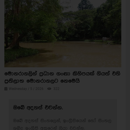
මොනරාගලින් ප්‍රධාන ගංඟා කිහිපයක් ගියත් එහි
ප්‍රතිලාභ මොනරාගලට නෙමෙයි
Wednesday / 5 / 2026
322
ඔබේ අදහස් එවන්න.
ඔබේ අදහස් සිංහලෙන්, ඉංග්‍රීසියෙන් හෝ සිංහල
ශබ්ද ඉංග්‍රීසි අකුරෙන් ලියා එවන්න.