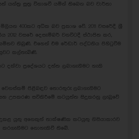
යන්ත්‍ර සූත්‍ර විනාශවී යමින් තිබෙන බව වාර්තා
ලියන 400කට අධික බව ප්‍රකාශ වේ. 2011 වසරේදී ශ්‍රී
 2012 වසරේ දෙසැම්බර් වනවිටදී ස්ථාපිත කර,
ිතව තිබුණි. එහෙත් එම රේඩාර් පද්ධතිය පිහිටුවීම
ුවට කල්තැබිණි.
ොට දක්වා ප්‍රදේශයට දත්ත ලබාගැනීමට හැකි
ුණ වෙනස්කම් පිළිබඳව තොරතුරු ලබාගැනීමට
හ උපකරණ සවිකිරීමේ කටයුත්ත සිදුකරනු ලැබූවේ
දුකළ යුතු අනෙකුත් තාක්ෂණික කටයුතු නිසියාකාරව
මක කරගැනීමට නොහැකිවී තිබේ.