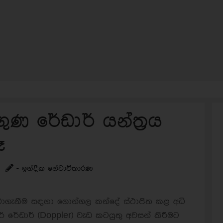
ගුණ රේඩාර් යන්ත්‍රය
ෑ
- ඉන්දික හේවාවිතාරණ
ලබාගැනීම සඳහා ගොන්ගල කන්දේ ස්ථාපිත කළ අධි
 රේඩාර් (Doppler) වැඩ කටයුතු අවසන් කිරීමට