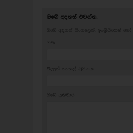
ඔබේ අදහස් එවන්න.
ඔබේ අදහස් සිංහලෙන්, ඉංග්‍රීසියෙන් හෝ 
නම:
විද්‍යුත් තැපැල් ලිපිනය:
ඔබේ ප‍්‍රතිචාර: