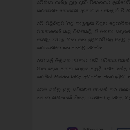
මේනිසා යන්ත්‍ර සූත්‍ර දැඩි විනාශයට ලක
කරගැනීම නොහැකි ආකාරයට අබලන් වී ති
මේ පිළිබඳව 'අද' කාලගුණ විද්‍යා දෙපාර්ත
මහතාගෙන් කළ විසීමකදී, ඒ මහතා සඳහන් ක
ඇතිවූ ගැටලු නිසා සහ ඉදිකිරීම්වල සිදුවූ ප්
කරගැනීමට නොහැකිවූ බවත්ය.
රුපියල් මිලියන 200කට වැඩි වටිනාකමකින් යු
මාස දෙක තුනක කාලය තුළදී මෙම යන්ත්‍රය 
කරමින් තිබෙන බවද අධ්‍යක්ෂ ජනරාල්වරය
මෙම යන්ත්‍ර සුත්‍ර සවිකිරීම අවසන් කර ත
ගැටළු කිහිපයක් විසදා ගැනීමට ද බවද ඔ