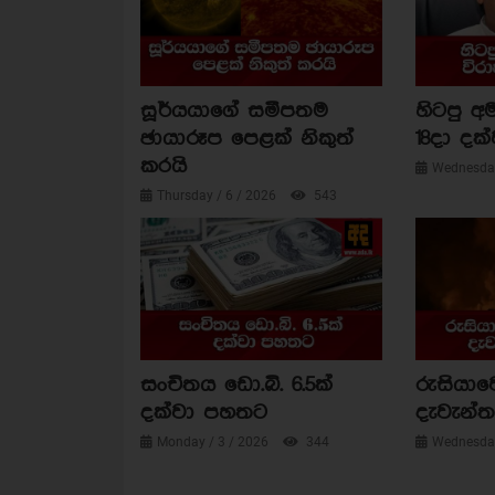
සූර්යයාගේ සමීපතම
හිටපු අම
ඡායාරූප පෙළක් නිකුත්
18දා දක්
කරයි
Wednesday
Thursday / 6 / 2026
543
සංචිතය ඩො.බි. 6.5ක්
රුසියාව
දක්වා පහතට
දැවැන්ත 
Monday / 3 / 2026
344
Wednesday