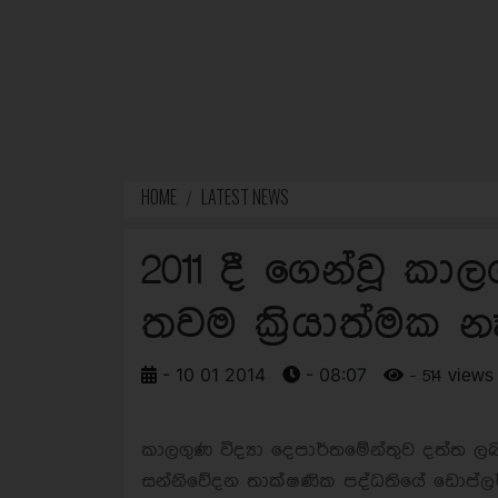
HOME
LATEST NEWS
2011 දී ගෙන්වූ කාල
තවම ක්‍රියාත්මක න
- 10 01 2014
- 08:07
- 514 views
කාලගුණ විද්‍යා දෙපාර්තමේන්තුව දත්ත 
සන්නිවේදන තාක්ෂණික පද්ධතියේ ඩොප්ලර්