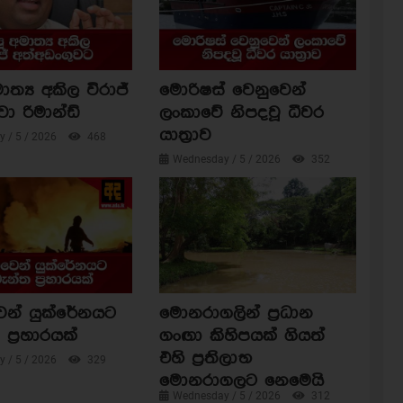
ාත්‍ය අකිල විරාජ්
මොරිෂස් වෙනුවෙන්
වා රිමාන්ඩ්
ලංකාවේ නිපදවූ ධීවර
යාත්‍රාව
 / 5 / 2026
468
Wednesday / 5 / 2026
352
ෙන් යුක්රේනයට
මොනරාගලින් ප්‍රධාන
ප්‍රහාරයක්
ගංඟා කිහිපයක් ගියත්
එහි ප්‍රතිලාභ
 / 5 / 2026
329
මොනරාගලට නෙමෙයි
Wednesday / 5 / 2026
312