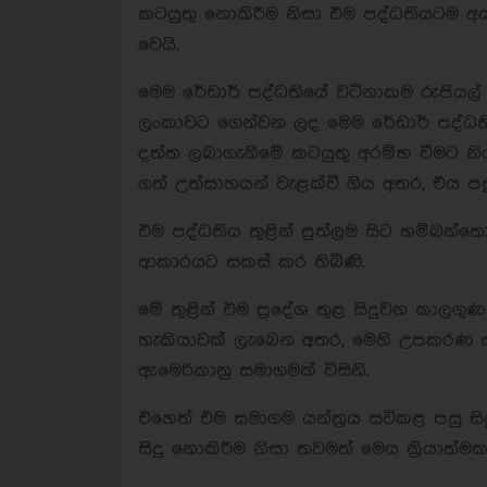
කටයුතු නොකිරීම නිසා එම පද්ධතියටම අයත් 
වෙයි.
මෙම රේඩාර් පද්ධතියේ වටිනාකම රුපියල් මි
ලංකාවට ගෙන්වන ලද මෙම රේඩාර් පද්ධතිය
දත්ත ලබාගැනීමේ කටයුතු අරම්භ වීමට නියම
ගත් උත්සාහයන් වැළක්වී ගිය අතර, එය පස
එම පද්ධතිය තුළින් පුත්ලම සිට හම්බන්ත
ආකාරයට සකස් කර තිබිණි.
මේ තුළින් එම ප්‍රදේශ තුළ සිදුවන කාලග
හැකියාවක් ලැබෙන අතර, මෙහි උපකරණ ස
ඇමෙරිකානු සමාගමක් විසිනි.
එහෙත් එම සමාගම යන්ත්‍රය සවිකළ පසු සි
සිදු නොකිරීම නිසා තවමත් මෙය ක්‍රියාත්