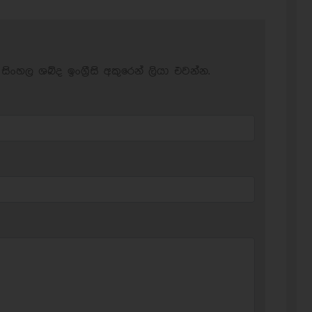
සිංහල ශබ්ද ඉංග්‍රීසි අකුරෙන් ලියා එවන්න.