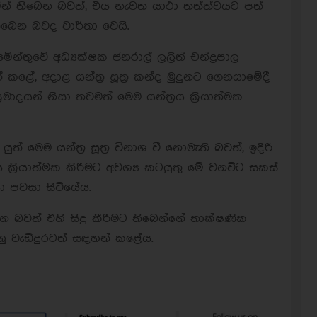
්වෙමින් තිබෙන බවත්, එය නැවත යාථා තත්ත්වයට පත්
බෙන බවද වාර්තා වෙයි.
මේන්තුවේ අධ්‍යක්ෂක ජනරාල් ලලිත් චන්ද්‍රපාල
ළේ, අදාළ යන්ත්‍ර සූත්‍ර කන්ද මුදුනට ගෙනයාමේදී
‍රමාදයන් නිසා තවමත් මෙම යන්ත්‍රය ක්‍රියාත්මක
ත් මෙම යන්ත්‍ර සූත්‍ර විනාශ වී නොමැති බවත්, ඉදිරි
ක්‍රියාත්මක කිරීමට අවශ්‍ය කටයුතු මේ වනවිට සකස්
ා පවසා සිටියේය.
ිබෙන බවත් එහි සිදු කීරිමට තිබෙන්නේ තාක්ෂණික
හු වැඩිදුරටත් සඳහන් කළේය.