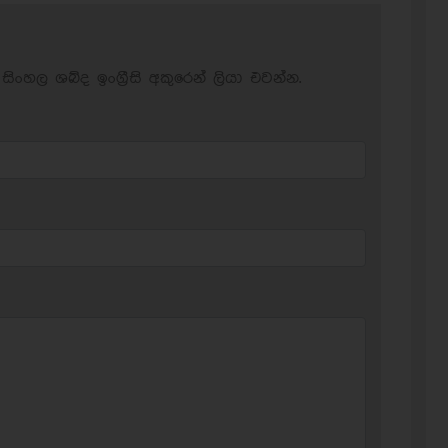
සිංහල ශබ්ද ඉංග්‍රීසි අකුරෙන් ලියා එවන්න.