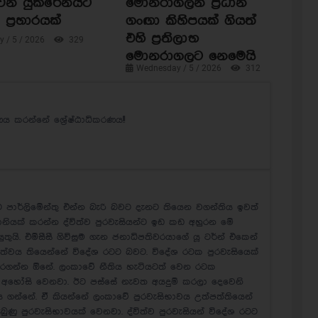
ෙන් යුක්රේනයට
මොනරාගලින් ප්‍රධාන
ප්‍රහාරයක්
ගංඟා කිහිපයක් ගියත්
එහි ප්‍රතිලාභ
 / 5 / 2026
329
මොනරාගලට නෙමෙයි
Wednesday / 5 / 2026
312
 කරන්නේ ශ්‍රේෂ්ඨාධිකරණය!!!
 පාර්ලිමේන්තු එන්න බැරි බවට දැනට තියෙන වගන්තිය ඉවත්
ියක් කරන්න ද්විත්ව පුරවැසියන්ට ඉඩ කඩ අහුරන මේ
ුයි. එම්සීසී ගිවිසුම ගැන ජනාධිපතිවරයාගේ යූ ටර්න් එකෙන්
ාතිත්වය තියෙන්නේ විදේශ රටට බවට. විදේශ රටක පුරවැසියෙක්
කරගන්න ඕනේ. ලංකාවේ නීතිය හැටියටත් වෙන රටක
 අහෝසි වෙනවා. ඊට පස්සේ නැවත අයදුම් කරලා දෙවෙනි
ය ගන්නේ. ඒ කියන්නේ ලංකාවේ පුරවැසිභාවය උත්පත්තියෙන්
බුණු පුරවැසිභාවයක් වෙනවා. ද්විත්ව පුරවැසියන් විදේශ රටට