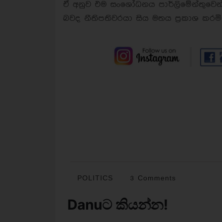
ඒ අනුව එම සංශෝධනය පාර්ලිමේන්තුවෙන
බවද නීතිපතිවරයා සිය මතය ප්‍රකාශ කරම
POLITICS
3 Comments