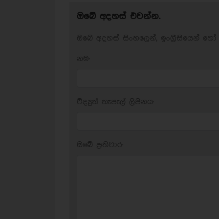
ඔබේ අදහස් එවන්න.
ඔබේ අදහස් සිංහලෙන්, ඉංග්‍රීසියෙන් හෝ 
නම:
විද්‍යුත් තැපැල් ලිපිනය:
ඔබේ ප‍්‍රතිචාර: