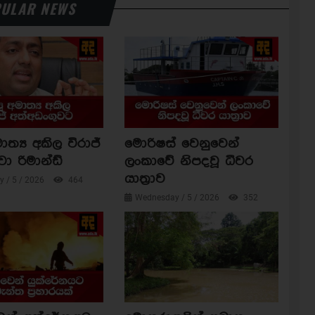
ULAR NEWS
ාත්‍ය අකිල විරාජ්
මොරිෂස් වෙනුවෙන්
වා රිමාන්ඩ්
ලංකාවේ නිපදවූ ධීවර
යාත්‍රාව
 / 5 / 2026
464
Wednesday / 5 / 2026
352