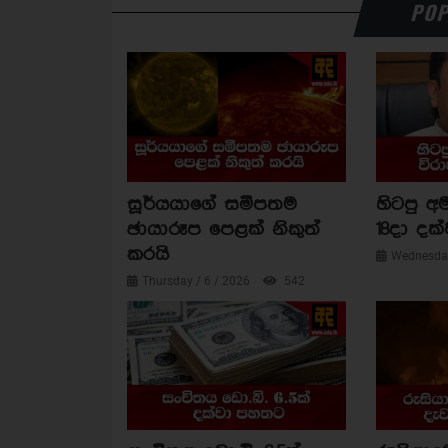
POP
සූර්යයාගේ සමීපතම
හිටපු අම
ඡායාරූප පෙළක් නිකුත්
18දා දක්
කරයි
Wednesday
Thursday / 6 / 2026
542