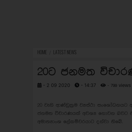
HOME
LATEST NEWS
20ට ජනමත විචාරණ
- 2 09 2020
- 14:37
- 799 views
20 වැනි ආණ්ඩුක්‍රම ව්‍යස්ථා සංශෝධනයට
ජනමත විචාරණයක් අවශ්‍ය නොවන බවට නීත
අමාත්‍යාංශ ලේකම්වරයාට දන්වා තිබේ.