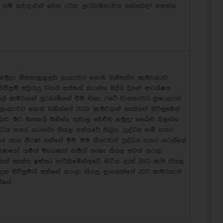
රේ නම් කවදාවත් වෙන රටක පුරවැසිභාවය ගන්නවද? අහන්න
ු හමුදා නීත්‍යානුකූලව ලංකාවට ගොඩ බස්සන්න ඇමරිකාව
ගිවිසුම අවුරුදු 10කට අත්සන් කරන්න සිද්ධ වුනේ ආරක්ෂක
 ඇමරිකන් පුරවැසියන් වීම නිසා. රටේ වාසනාවට ප්‍රභාකරන්
ලංකාවට ගොඩ බහින්නේ 2009. ඇමරිකන් ගැත්තන් ගිවිසුමෙන්
බළු. මට මතකයි මහින්ද තුවාල වෙච්ච හමුදා සෙබළු බලන්න
ද්ධය නතර කරනවා කියල පත්තරේ තිබුන. යුද්ධය නම් නතර
ද්ධය ගැන තීරණ ගන්නේ මම. මම කීයටවත් යුද්ධය නතර කරන්නේ
තරුණයෝ තමන් මැරුණත් කමක් නැහැ කියල සටන් කරලා
 ගැත්ත ඉස්සර පාර්ලිමේන්තුවේ හිටිය. දැන් බැරි ඇයි කියල.
දෙන ගිවිසුමක් අත්සන් කරලා කියල. දැනගත්තේ 2017 ඇමරිකාව
්නේ.