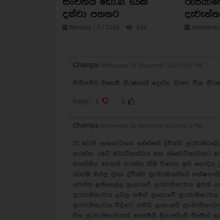
සංචිතය ඩො.බි. 6.5ක්
රුසියාව
දක්වා පහතට
දැවැන්ත 
Monday / 3 / 2026
344
Wednesday
Champa
Wednesday, 02 September 2020 03:24 PM
නීතිපතිට එහෙම තීරණයක් දෙන්න බැහැ. ඒක තීරණය
Reply :
0
0
Champa
Wednesday, 02 September 2020 04:12 PM
20 වෙනි සංශෝධනය ගේන්නේ ද්විත්ව පුරවැසියන්ට
කරන්න. රටේ ස්වාධීනත්වය සහ ස්වෛරීභාවයට හාන
වගන්තිය වෙනස් කරන්න කිසි විටෙක ඉඩ නොදිය යුත
රටටම ඔප්පු වුනා ද්විත්ව පුරවැසියන්ගේ පක්ෂප
වෙන්න ඉස්සෙල්ල ලංකාවේ පුරවැසිභාවය ඉවත් 
පුරවැසිභාවය ලබපු ගමන් ලංකාවේ පුරවැසිභාවය
පුරවැසිභාවය විදිහට තමයි ලංකාවේ පුරවැසිභාව
එන පුරවැසිභාවයක් නෙමෙයි ලියාපදිංචි වීමෙන් ලැ