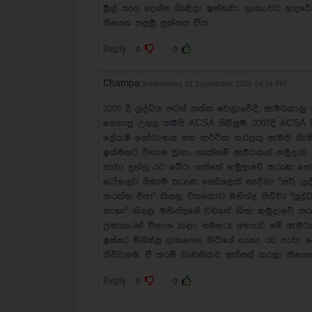
මුල් තැන දෙන්න බැඳිලා ඉන්නවා. ලංකාවට ආද
තියෙන පළමු ප්‍රශ්නය ඒක.
Reply :
0
0
Champa
Wednesday, 02 September 2020 04:24 PM
2006 දී යුද්ධය පටන් ගත්ත වෙලාවේදී, ඇමරිකාන
ගෙනාපු උගුල තමයි ACSA ගිවිසුම. 2007දී ACSA 
ලේකම් ගෝඨාභය සහ ආර්ථික කටයුතු ඇමති බැසිල්
ඉක්මනට විනාශ වුනා. නැත්නම් ඇමරිකන් හමුදාව 
පාවා දුන්නු රට බේරා ගත්තේ හමුදාවේ තරුණ සෙ
රෝහලට ගිහාම තරුණ සෙබලෙක් හැව්වා "සර්, යු
කරන්න එපා" කියල. එතකොට මහින්ද කිව්වා "යු
නැහැ" කියල. මහින්දගේ වචනේ නිසා හමුදාවේ 
ප්‍රභාකරන් විනාශ කළා. සමහරු අහනව මේ ඇමරිකන්
ඉස්සර මිනිස්සු දැනගෙන හිටියේ නැහැ රට පාවා 
කිව්වහම. ඒ තරම් වංචනිකව අත්සන් කරලා තියෙන
Reply :
0
0