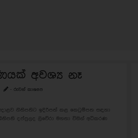
යක් අවශ්‍ය නෑ
- රුවන් කාශ්‍යප
 අදාළව නීතිපතිට ඉදිරිපත් කළ කෙටුම්පත සඳහා
ිපති දප්පුලද ලිවේරා මහතා විසින් අධිකරණ