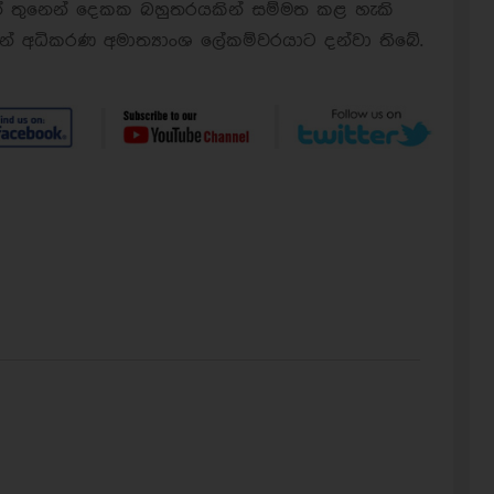
් තුනෙන් දෙකක බහුතරයකින් සම්මත කළ හැකි
ින් අධිකරණ අමාත්‍යාංශ ලේකම්වරයාට දන්වා තිබේ.