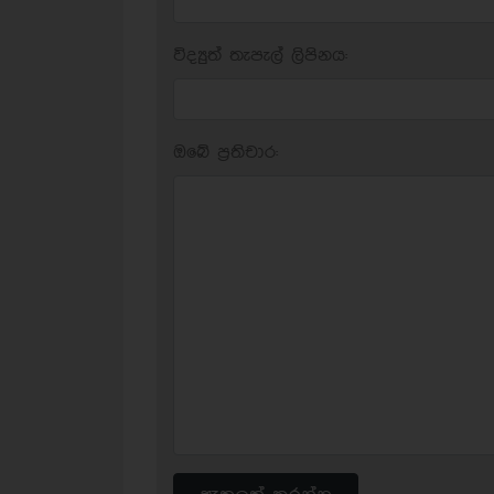
විද්‍යුත් තැපැල් ලිපිනය:
ඔබේ ප‍්‍රතිචාර: