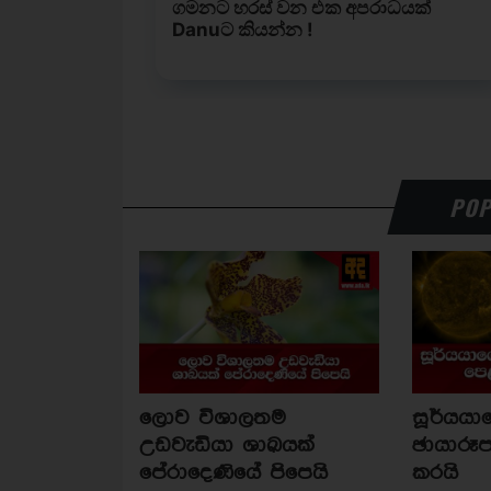
POP
ලොව විශාලතම
සූර්යය
උඩවැඩියා ශාඛයක්
ඡායාරූප
පේරාදෙණියේ පිපෙයි
කරයි