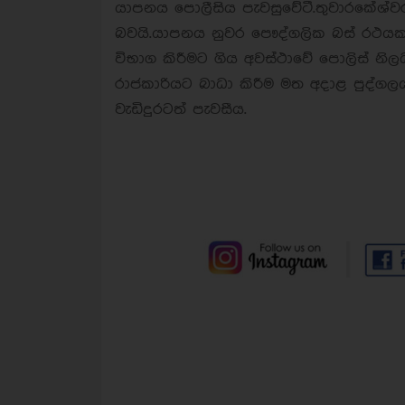
යාපනය පොලීසිය පැවසුවේටී.තුවාරකේශ්ව
බවයි.යාපනය නුවර පෞද්ගලික බස් රථයක ග
විභාග කිරීමට ගිය අවස්ථාවේ පොලිස් නි
රාජකාරියට බාධා කිරීම මත අදාළ පුද්ග
වැඩිදුරටත් පැවසීය.