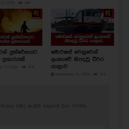
/ 6 / 2026
468
ෙන් යුක්රේනයට
මොරිෂස් වෙනුවෙන්
ප්‍රහාරයක්
ලංකාවේ නිපදවූ ධීවර
යාත්‍රාව
 / 5 / 2026
318
Wednesday / 5 / 2026
316
සිංහල ශබ්ද ඉංග්‍රීසි අකුරෙන් ලියා එවන්න.