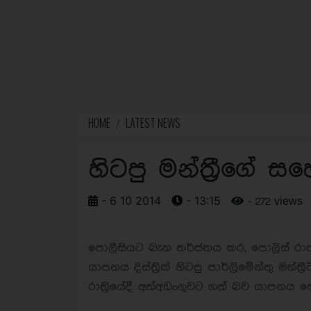
HOME
LATEST NEWS
හිටපු මන්ත්‍රීගේ
- 6 10 2014
- 13:15
- 272 views
පොලීසියට බැන තර්ජනය කර, පොලිස් රාජ
යාපනය දිස්ත්‍රික් හිටපු පාර්ලිමේන්තු මන
රාත්‍රියේදී අත්අඩංගුවට ගත් බව යාපනය ප