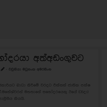
 සහෝදරයා අත්අඩංගුවට
- වවුනියා මධුසංක අමරසිංහ
කාරියට බාධා කිරීමේ වරදට එක්සත් ජාතික පක්ෂ
්ත්‍රීටී.මහේශ්වරන් මහතාගේ සහෝදරයෙකු ඊයේ (05
දා)
ොලීසිය කියයි.