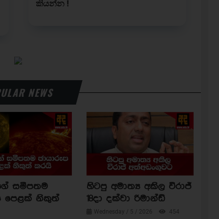
ULAR NEWS
ාගේ සමීපතම
හිටපු අමාත්‍ය අකිල විරාජ්
 පෙළක් නිකුත්
18දා දක්වා රිමාන්ඩ්
Wednesday / 5 / 2026
454