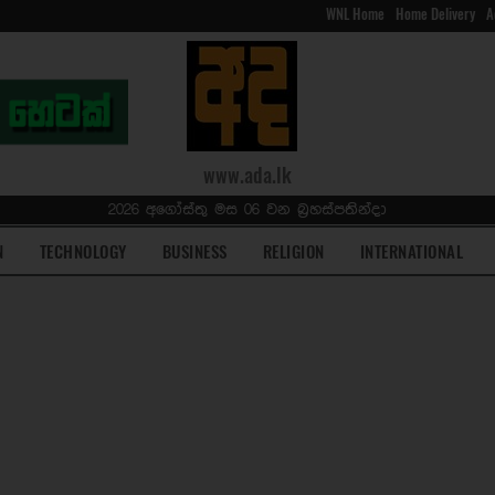
WNL Home
Home Delivery
A
www.ada.lk
2026 අගෝස්තු මස 06 වන බ්‍රහස්පතින්දා
N
TECHNOLOGY
BUSINESS
RELIGION
INTERNATIONAL