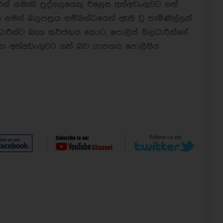
රන් නමැති පුද්ගලයෙකු එලෙස අත්අඩංගුවට ගත්
මන් බලපත්‍රය සම්බන්ධයෙන් ඇති වු පැමිණිල්ලක්
ලධාරීන්ට බැන තර්ජනය කොට, පොලිස් නිලධාරීන්ගේ
ලයා අත්අඩංගුවට ගත් බව යාපනය පොලීසිය