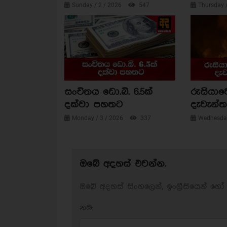
Sunday / 2 / 2026
547
Thursday 
සංචිතය ඩො.බි. 6.5ක්
රුසියාව
දක්වා පහතට
දැවැන්ත 
Monday / 3 / 2026
337
Wednesday
ඔබේ අදහස් එවන්න.
ඔබේ අදහස් සිංහලෙන්, ඉංග්‍රීසියෙන් හෝ 
නම: