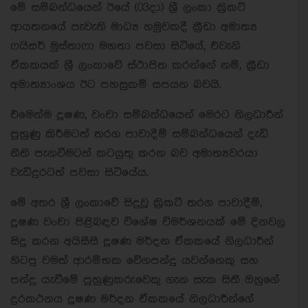
මේ සම්බන්ධයෙන් ඊයේ (03දා) ශ්‍රී ලංකා ක්‍රිකට්
ආයතනයේ පැවැති මාධ්‍ය හමුවකදී ක්‍රීඩා අමාත්‍ය
ෆයිසර් මුස්තාෆා මහතා පවසා සිටියේ, එවැනි
ඒකකයක් ශ්‍රී ලංකාවේ ස්ථාපිත කරන්නේ නම්, ක්‍රීඩා
අමාත්‍යාංශය ඊට පහසුකම් සපයන බවයි.
එමෙන්ම දූෂණ, වංචා සම්බන්ධයෙන් මෙරට නිලධාරීන්
පුහුණු කිරීමටත් තරග පාවාදීම් සම්බන්ධයෙන් දැඩි
නීති පැනවීමටත් කටයුතු කරන බව අමාත්‍යවරයා
වැඩිදුරටත් පවසා සිටියේය.
මේ අතර ශ්‍රී ලංකාවේ සිදුවූ ක්‍රිකට් තරග පාවාදීම්,
දූෂණ වංචා පිළිබඳව විශේෂ විමර්ශනයක් මේ දිනවල
සිදු කරන අයිසීසී දූෂණ මර්දන ඒකකයේ නිලධාරීන්
හිටපු වමත් ආරම්භක වේගපන්දු යවන්නෙකු සහ
පන්දු යැවීමේ පුහුණුකරුවෙකු ගැන සැක සිතී ඔහුගේ
දුරකථනය දූෂණ මර්දන ඒකකයේ නිලධාරීන්ගේ