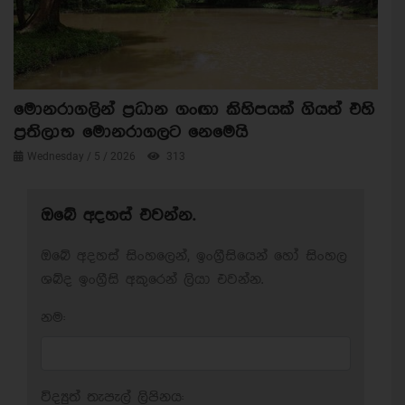
මොනරාගලින් ප්‍රධාන ගංඟා කිහිපයක් ගියත් එහි
ප්‍රතිලාභ මොනරාගලට නෙමෙයි
Wednesday / 5 / 2026
313
ඔබේ අදහස් එවන්න.
ඔබේ අදහස් සිංහලෙන්, ඉංග්‍රීසියෙන් හෝ සිංහල
ශබ්ද ඉංග්‍රීසි අකුරෙන් ලියා එවන්න.
නම:
විද්‍යුත් තැපැල් ලිපිනය: