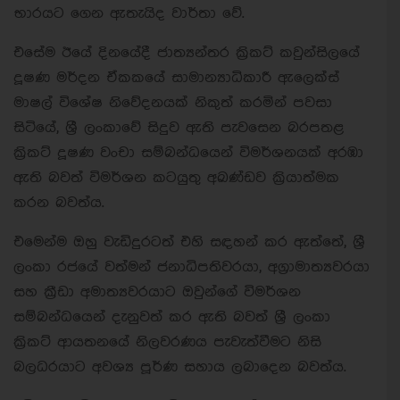
භාරයට ගෙන ඇතැයිද වාර්තා වේ.
එසේම ඊයේ දිනයේදී ජාත්‍යන්තර ක්‍රිකට් කවුන්සිලයේ
දූෂණ මර්දන ඒකකයේ සාමාන්‍යාධිකාරී ඇලෙක්ස්
මාෂල් විශේෂ නිවේදනයක් නිකුත් කරමින් පවසා
සිටියේ, ශ්‍රී ලංකාවේ සිදුව ඇති පැවසෙන බරපතළ
ක්‍රිකට් දූෂණ වංචා සම්බන්ධයෙන් විමර්ශනයක් අරඹා
ඇති බවත් විමර්ශන කටයුතු අඛණ්ඩව ක්‍රියාත්මක
කරන බවත්ය.
එමෙන්ම ඔහු වැඩිදුරටත් එහි සඳහන් කර ඇත්තේ, ශ්‍රී
ලංකා රජයේ වත්මන් ජනාධිපතිවරයා, අග්‍රාමාත්‍යවරයා
සහ ක්‍රීඩා අමාත්‍යවරයාට ඔවුන්ගේ විමර්ශන
සම්බන්ධයෙන් දැනුවත් කර ඇති බවත් ශ්‍රී ලංකා
ක්‍රිකට් ආයතනයේ නිලවරණය පැවැත්වීමට නිසි
බලධරයාට අවශ්‍ය පූර්ණ සහාය ලබාදෙන බවත්ය.