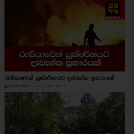
රුසියාවෙන් යුක්රේනයට දැවැන්ත ප්‍රහාරයක්
Wednesday / 5 / 2026
330