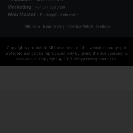
Marketing :
+94 011 538 3439
Web Master :
Pradeep@admin.wnl.lk
WNL Home
Home Delivery
Advertise With Us
Feedback
Copyrights protected: All the content on this website is copyright
protected and can be reproduced only by giving the due courtesy to
www.ada.lk' Copyright � 2018 Wijeya Newspapers Ltd.
ad space