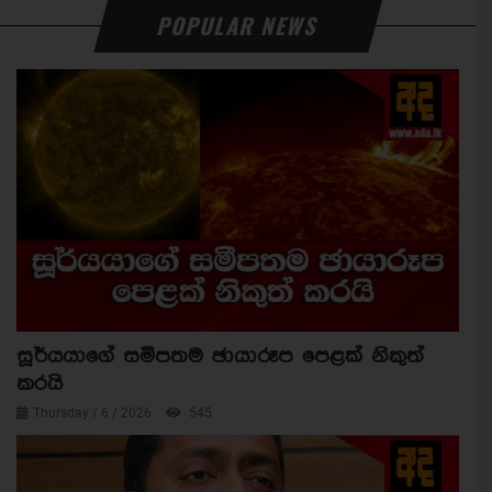
POPULAR NEWS
සූර්යයාගේ සමීපතම ඡායාරූප පෙළක් නිකුත්
කරයි
Thursday / 6 / 2026
545