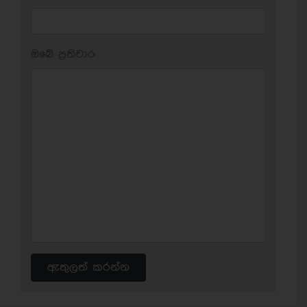
ඔබේ ප‍්‍රතිචාර:
ඇතුලත් කරන්න