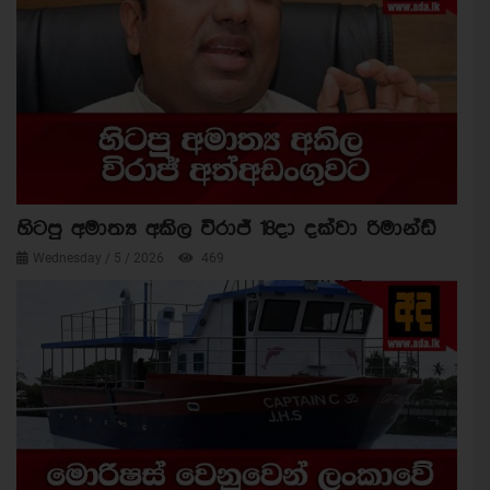
හිටපු අමාත්‍ය අකිල විරාජ් 18දා දක්වා රිමාන්ඩ්
Wednesday / 5 / 2026
469