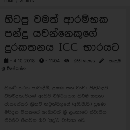
HOME
SPORTS
හිටපු වමත් ආරම්භක
පන්දු යවන්නෙකුගේ
දුරකතනය ICC භාරයට
- 4 10 2018
- 11:04
- 2551 views
- පැතුම්
ශ්‍රී විජේරත්න
ක්‍රිකට් තරග පාවාදීම්, දූෂණ සහ වංචා පිළිබඳව
විනිවිදභාවයක් ඇතිව විමර්ශනය කිරීම සඳහා
ජාත්‍යන්තර ක්‍රිකට් කවුන්සිලයේ (අයි.සී.සී.) දූෂණ
මර්දන ඒකකයේ ශාඛාවක් ශ්‍රී ලංකාවේ ස්ථාපිත
කිරීමට නියමිත බව 'අද'ට වාර්තා වේ.