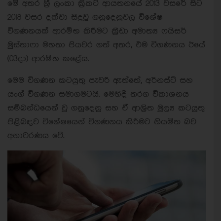
මේ අතර ශ්‍රී ලංකා ක්‍රිකට් ආයතනයේ 2013 වසරේ සිට
2018 වසර දක්වා සිදුවූ ගනුදෙනුවල විශේෂ
විගණනයක් ආරම්භ කිරීමට ක්‍රීඩා අමාත්‍ය ෆයිසර්
මුස්තාෆා මහතා පියවර ගත් අතර, එම විගණනය ඊයේ
(03දා) ආරම්භ කළේය.
මෙම විගණන කටයුතු පැවරී ඇත්තේ, අර්නස්ට් සහ
යංග් විගණන සමාගමටයි. මෙහිදී තරග විකාශනය
සම්බන්ධයෙන් වූ ගනුදෙනු සහ ඒ ආශ්‍රිත මූල්‍ය කටයුතු
පිළිබඳව විශේෂයෙන් විගණනය කිරීමට නියමිත බව
අනාවරණය වේ.