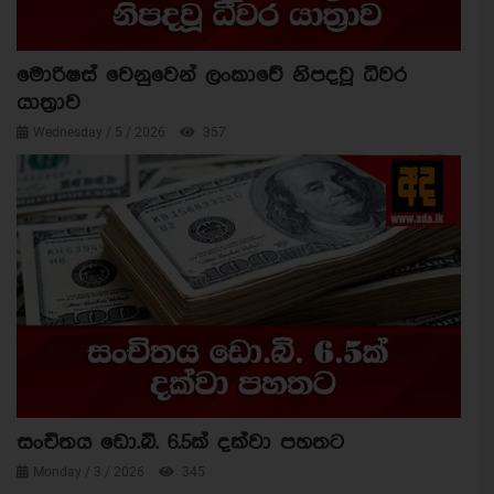
මොරිෂස් වෙනුවෙන් ලංකාවේ නිපදවූ ධීවර
යාත්‍රාව
Wednesday / 5 / 2026
357
සංචිතය ඩො.බි. 6.5ක් දක්වා පහතට
Monday / 3 / 2026
345