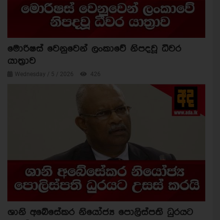
මොරිෂස් වෙනුවෙන් ලංකාවේ නිපදවූ ධීවර
යාත්‍රාව
Wednesday / 5 / 2026
426
ශානි අබේසේකර නියෝජ්‍ය පොලිස්පති ධුරයට