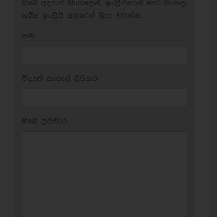
ඔබේ අදහස් සිංහලෙන්, ඉංග්‍රීසියෙන් හෝ සිංහල
ශබ්ද ඉංග්‍රීසි අකුරෙන් ලියා එවන්න.
නම:
විද්‍යුත් තැපැල් ලිපිනය:
ඔබේ ප‍්‍රතිචාර: