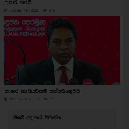
උසස් කරයි
Saturday / 8 / 2026
375
සාගර කාරියවසම් අත්අඩංගුවට
Monday / 10 / 2026
358
ඔබේ අදහස් එවන්න.