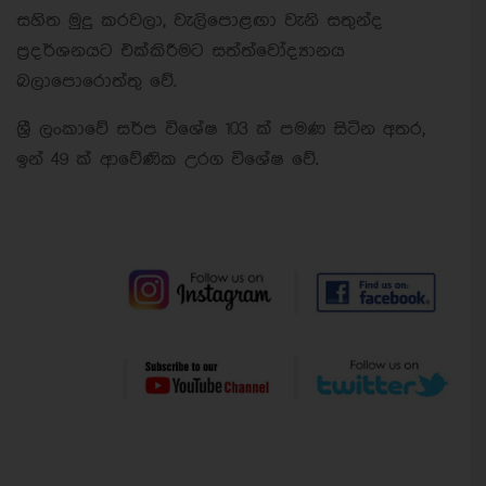
සහිත මුදු කරවලා, වැලිපොළඟා වැනි සතුන්ද
ප්‍රදර්ශනයට එක්කිරීමට සත්ත්වෝද්‍යානය
බලාපොරොත්තු වේ.
ශ්‍රී ලංකාවේ සර්ප විශේෂ 103 ක් පමණ සිටින අතර,
ඉන් 49 ක් ආවේණික උරග විශේෂ වේ.