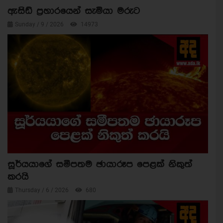
ඇසිඩ් ප්‍රහාරයෙන් සැමියා මරුට
Sunday / 9 / 2026
14973
සූර්යයාගේ සමීපතම ඡායාරූප පෙළක් නිකුත්
කරයි
Thursday / 6 / 2026
680