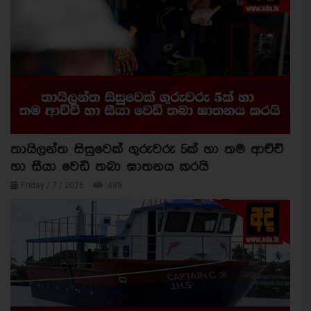
තායිලන්ත සිසුවෙක් ගුරුවරු 5ක් හා තම ආච්චි
හා සීයා වෙඩි තබා ඝාතනය කරයි
Friday / 7 / 2026
489