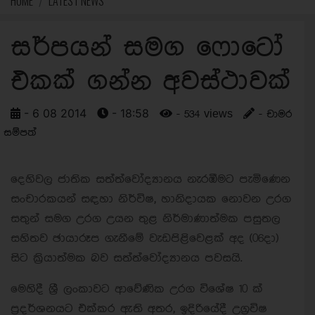
HOME
LATEST NEWS
සර්පයන් සමග ෆොටෝ
එකක් ගන්න අවස්ථාවක්
- 6 08 2014
- 18:58
- 534 views
- චාමර
සම්පත්
දෙහිවල ජාතික සත්ත්වෝද්‍යානය නැරඹීමට පැමිණෙන
සංචාරකයන් සඳහා නිර්විෂ, හානිදායක නොවන උරග
සතුන් සමග උරග උයන තුළ නිර්මාණාත්මක පසුතල
සහිතව ඡායාරූප ගැනීමේ වැඩපිළිවෙළක් අද (06දා)
සිට ක්‍රියාත්මක බව සත්ත්වෝද්‍යානය පවසයි.
මෙහිදී ශ්‍රී ලංකාවට ආවේණික උරග විශේෂ 10 ක්
ප්‍රදර්ශනයට එක්කර ඇති අතර, ඉදිරියේදී උග්‍රවිෂ