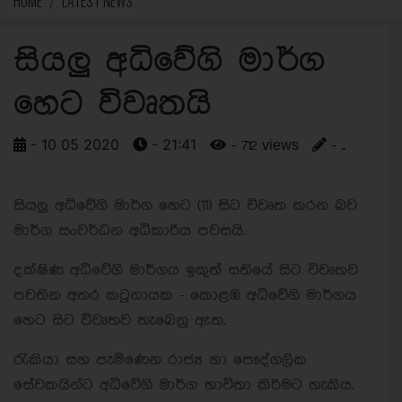
HOME
LATEST NEWS
සියලු අධිවේගි මාර්ග
හෙට විවෘතයි
- 10 05 2020
- 21:41
- 712 views
- ..
සියලු අධිවේගි මාර්ග හෙට (11) සිට විවෘත කරන බව
මාර්ග සංවර්ධන අධිකාරිය පවසයි.
දක්ෂිණ අධිවේගි මාර්ගය ඉකුත් සතියේ සිට විවෘතව
පවතින අතර කටුනායක - කොළඹ අධිවේගි මාර්ගය
හෙට සිට විවෘතව තැබෙනු ඇත.
රැකියා සහ පැමිණෙන රාජ්‍ය හා පෞද්ගලික
සේවකයින්ට අධිවේගි මාර්ග භාවිතා කිරිමට හැකිය.