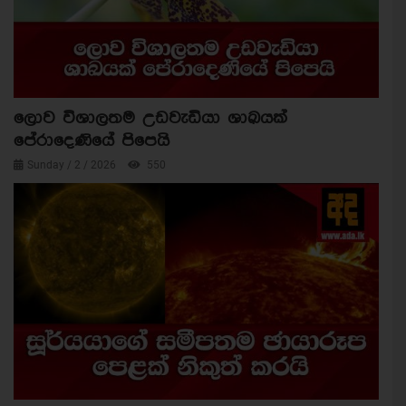
ලොව විශාලතම උඩවැඩියා ශාඛයක්
පේරාදෙණියේ පිපෙයි
Sunday / 2 / 2026
550