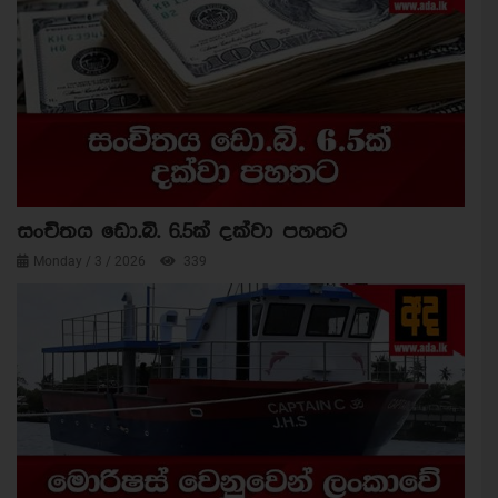
සංචිතය ඩො.බි. 6.5ක් දක්වා පහතට
Monday / 3 / 2026
339