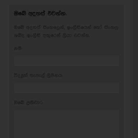
ඔබේ අදහස් එවන්න.
ඔබේ අදහස් සිංහලෙන්, ඉංග්‍රීසියෙන් හෝ සිංහල
ශබ්ද ඉංග්‍රීසි අකුරෙන් ලියා එවන්න.
නම:
විද්‍යුත් තැපැල් ලිපිනය:
ඔබේ ප‍්‍රතිචාර: