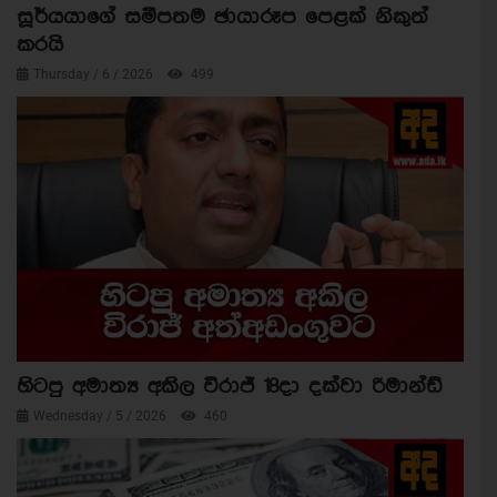
සූර්යයාගේ සමීපතම ඡායාරූප පෙළක් නිකුත්
කරයි
Thursday / 6 / 2026
499
හිටපු අමාත්‍ය අකිල විරාජ් 18දා දක්වා රිමාන්ඩ්
Wednesday / 5 / 2026
460