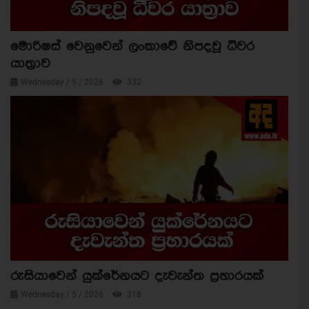
මොරිෂස් වෙනුවෙන් ලංකාවේ නිපදවූ ධීවර
යාත්‍රාව
Wednesday / 5 / 2026
332
රුසියාවෙන් යුක්රේනයට දැවැන්ත ප්‍රහාරයක්
Wednesday / 5 / 2026
318