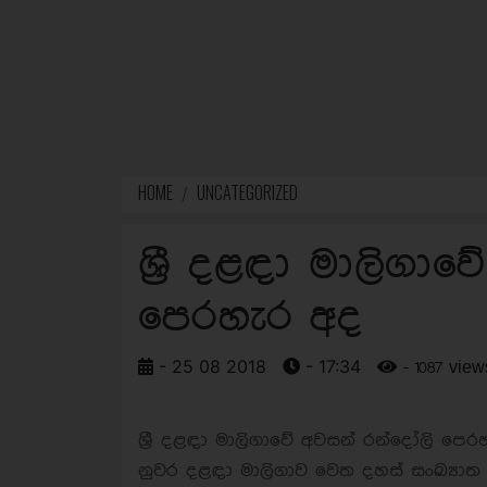
HOME
UNCATEGORIZED
ශ්‍රී දළඳා මාලිගා
පෙරහැර අද
- 25 08 2018
- 17:34
- 1087 view
ශ්‍රී දළඳා මාලිගාවේ අවසන් රන්දෝලි පෙරහ
නුවර දළඳා මාලිගාව වෙත දහස් සංඛ්‍ය