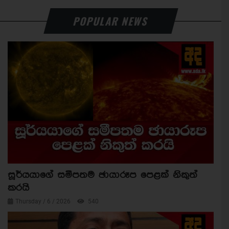
POPULAR NEWS
සූර්යයාගේ සමීපතම ඡායාරූප පෙළක් නිකුත්
කරයි
Thursday / 6 / 2026
540