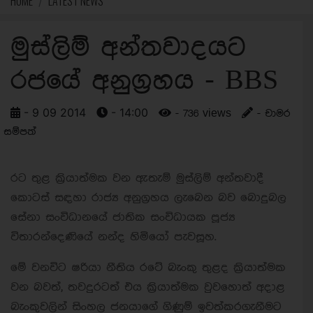
HOME
LATEST NEWS
මුස්ලිම් අන්තවාදයට
රජයේ අනුග්‍රහය - BBS
- 9 09 2014
- 14:00
- 736 views
- චාමර
සම්පත්
රට තුළ ක්‍රියාත්මක වන ඇතැම් මුස්ලිම් අන්තවාදී
කොටස් සඳහා රාජ්‍ය අනුග්‍රහය ලැබෙන බව බොදුබල
සේනා සංවිධානයේ ජාතික සංවිධායක පූජ්‍ය
විතාරන්දෙණියේ නන්ද හිමියෝ පැවසූහ.
මේ වනවිට ෂරියා නීතිය රටේ බැංකු තුළද ක්‍රියාත්මක
වන බවත්, තවදුරටත් එය ක්‍රියාත්මක වුවහොත් අදාළ
බැංකුවලින් සිංහල ජනයාගේ ගිණුම් ඉවත්කරගැනීමට