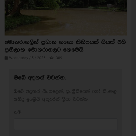
මොනරාගලින් ප්‍රධාන ගංඟා කිහිපයක් ගියත් එහි
ප්‍රතිලාභ මොනරාගලට නෙමෙයි
Wednesday / 5 / 2026
309
ඔබේ අදහස් එවන්න.
ඔබේ අදහස් සිංහලෙන්, ඉංග්‍රීසියෙන් හෝ සිංහල
ශබ්ද ඉංග්‍රීසි අකුරෙන් ලියා එවන්න.
නම: