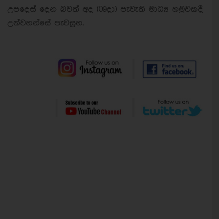
උපදෙස් දෙන බවත් අද (09දා) පැවැති මාධ්‍ය හමුවකදී
උන්වහන්සේ පැවසූහ.