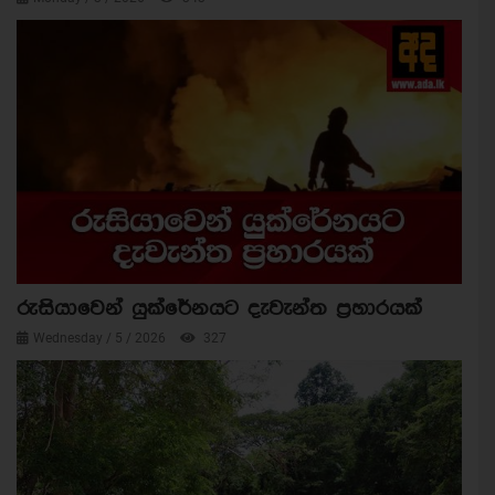
රුසියාවෙන් යුක්රේනයට දැවැන්ත ප්‍රහාරයක්
Wednesday / 5 / 2026
327