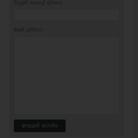
විද්‍යුත් තැපැල් ලිපිනය:
ඔබේ ප‍්‍රතිචාර:
ඇතුලත් කරන්න