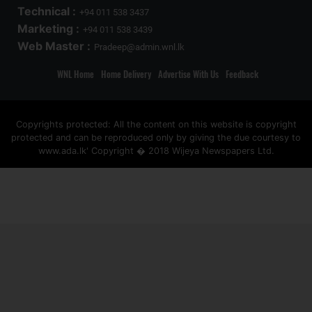
Technical :
+94 011 538 3437
Marketing :
+94 011 538 3439
Web Master :
Pradeep@admin.wnl.lk
WNL Home
Home Delivery
Advertise With Us
Feedback
Copyrights protected: All the content on this website is copyright
protected and can be reproduced only by giving the due courtesy to
www.ada.lk' Copyright � 2018 Wijeya Newspapers Ltd.
ad space