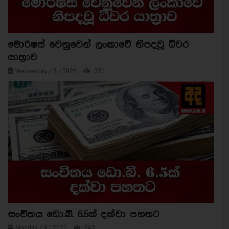
මොරිෂස් වෙනුවෙන් ලංකාවේ නිපදවූ ධීවර
යාත්‍රාව
Wednesday / 5 / 2026
351
සංචිතය ඩො.බි. 6.5ක් දක්වා පහතට
Monday / 3 / 2026
343