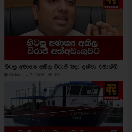
හිටපු අමාත්‍ය අකිල විරාජ් 18දා දක්වා රිමාන්ඩ්
Wednesday / 5 / 2026
464