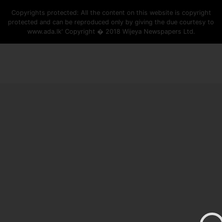
Copyrights protected: All the content on this website is copyright
protected and can be reproduced only by giving the due courtesy to
www.ada.lk' Copyright � 2018 Wijeya Newspapers Ltd.
ad space