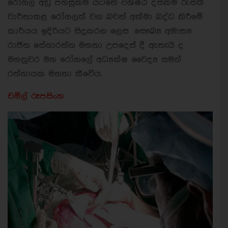
රෝහල අඩු පහසුකම් යටතේ විශිෂ්ඨ දස්කම් රැසක්
වාර්තාකළ රෝහලක් වන බවත් අක්මා බද්ධ කිරීමේ
කාර්යය ඉදිරියට සිදුකරන ලෙස සෞඛ්‍ය අමාත්‍ය
රාජිත සේනාරත්න මහතා උපදෙස් දී ඇතැයි ද
මහනුවර මහ රෝහලේ අධ්‍යක්ෂ වෛද්‍ය සමන්
රත්නායක මහතා කීවේය.
චමිල් රූපසිංහ