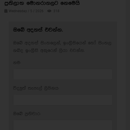
ප්‍රතිලාභ මොනරාගලට නෙමෙයි
Wednesday / 5 / 2026
318
ඔබේ අදහස් එවන්න.
ඔබේ අදහස් සිංහලෙන්, ඉංග්‍රීසියෙන් හෝ සිංහල
ශබ්ද ඉංග්‍රීසි අකුරෙන් ලියා එවන්න.
නම:
විද්‍යුත් තැපැල් ලිපිනය:
ඔබේ ප‍්‍රතිචාර: