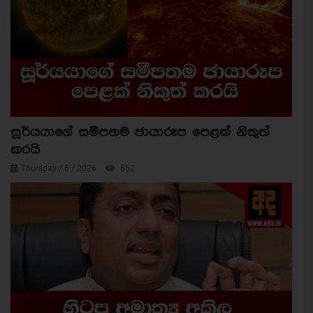
සූර්යයාගේ සමීපතම ඡායාරූප පෙළක් නිකුත්
කරයි
Thursday / 6 / 2026
552