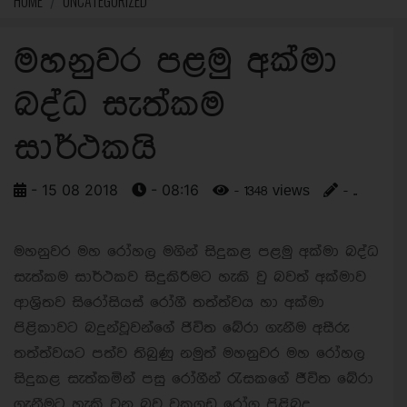
HOME
UNCATEGORIZED
මහනුවර පළමු අක්මා
බද්ධ සැත්කම
සාර්ථකයි
- 15 08 2018
- 08:16
- 1348 views
- ..
මහනුවර මහ රෝහල මගින් සිදුකළ පළමු අක්මා බද්ධ
සැත්කම සාර්ථකව සිදුකිරීමට හැකි වු බවත් අක්මාව
ආශ්‍රිතව සිරෝසියස් රෝගී තත්ත්වය හා අක්මා
පිළිකාවට බදුන්වූවන්ගේ ජිවිත බේරා ගැනීම අසීරු
තත්ත්වයට පත්ව තිබුණු නමුත් මහනුවර මහ රෝහල
සිදුකළ සැත්කමින් පසු රෝගීන් රැසකගේ ජීවිත බේරා
ගැනීමට හැකි වන බව වකුගඩු රෝග පිළිබද