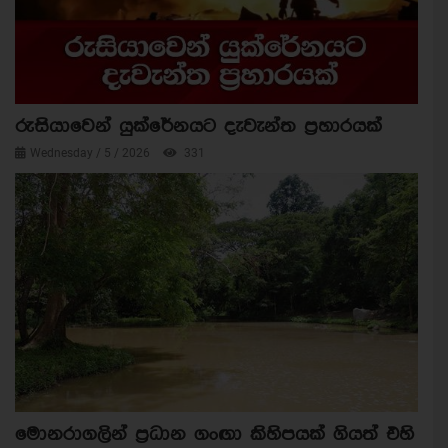
රුසියාවෙන් යුක්රේනයට දැවැන්ත ප්‍රහාරයක්
Wednesday / 5 / 2026
331
මොනරාගලින් ප්‍රධාන ගංඟා කිහිපයක් ගියත් එහි