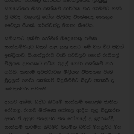
ගැනීමට රෝහල් කාර්යය මණ්ඩලයෙන් ලැබුණු
සහයෝගය නිසා සැත්කම සාර්ථක කර ගැනිමට හැකි
වු බවද වකුගඩු රෝග පිළිබද විශේෂඥ ශෛල්‍ය
වෛද්‍ය පී.කේ. හරිස්චන්ද්‍ර මහතා කීවේය.
සතියකට අක්මා රෝගීන් තිදෙනෙකු පමණ
සැත්කම්වලට බදුන් කළ යුතු අතර මේ වන විට ඔවුන්
ඉන්දියාව, සිංගප්පූරුව වැනි රටවලට ගොස් රුපියල්
මිලියන දහයකට අධික මුදල් ගෙවා සැත්කම් කර
ගනිති. ඇතැම් අවස්ථාවක මිලියන විසිපහක වැනි
මුදලක් ගෙවා සැත්කම් සිදුකිරීමට සිදුව ඇතැයි ද
වෛද්‍යවරු පවසති.
දැනට අක්මා බද්ධ කිරීමේ සැත්කම් කොළඹ ජාතික
රෝහල, රාගම ශික්ෂණ රෝහල ආදිය තුළ සිදුකරන
අතර ඒ අනුව මහනුවර මහ රෝහලේ ද ඉදිරියේදී
සැත්කම් ආරම්භ කිරීමට නියමිත බවත් මහනුවර මහ