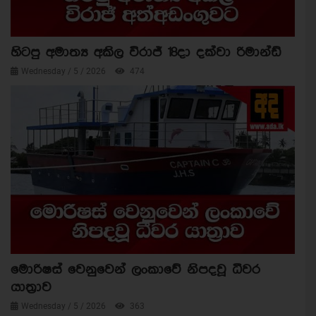
හිටපු අමාත්‍ය අකිල විරාජ් 18දා දක්වා රිමාන්ඩ්
Wednesday / 5 / 2026
474
මොරිෂස් වෙනුවෙන් ලංකාවේ නිපදවූ ධීවර
යාත්‍රාව
Wednesday / 5 / 2026
363