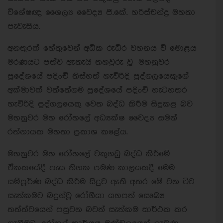
විශේෂඥ ශෛල්‍ය වෛද්‍ය පී.කේ. හරිස්චන්ද්‍ර මහතා
පැවැසිය.
අනතුරක් හේතුවෙන් අධික රුධිර වහනය වී මොළය
මරණයට පත්ව ඇතැයි තහවුරු වූ මහනුවර
ප්‍රදේශයේ පදිංචි තිස්හත් හැවිරිදි පුද්ගලයෙකුගේ
අක්මාවක් වත්තේගම ප්‍රදේශයේ පදිංචි හැටහතර
හැවිරිදි පුද්ගලයෙකු වෙත බද්ධ කිරීම සිදුකළ බව
මහනුවර මහ රෝහලේ අධ්‍යක්ෂ වෛද්‍ය සමන්
රත්නායක මහතා ප්‍රකාශ කළේය.
මහනුවර මහ රෝහලේ වකුගඩු බද්ධ කිරීමේ
ඒකකයේදී පැය තිහක පමණ කාලයකදී මෙම
සම්පූර්ණ බද්ධ කිරීම සිදුව ඇති අතර මේ වන විට
සැත්කමට බදුන්වූ රෝගීයා යහපත් සෞඛ්‍ය
තත්ත්වයෙන් පසුවන බවත් සැත්කම සාර්ථක කර